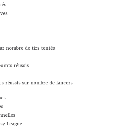
ués
ives
sur nombre de tirs tentés
oints réussis
s réussis sur nombre de lancers
ncs
es
nnelles
asy League