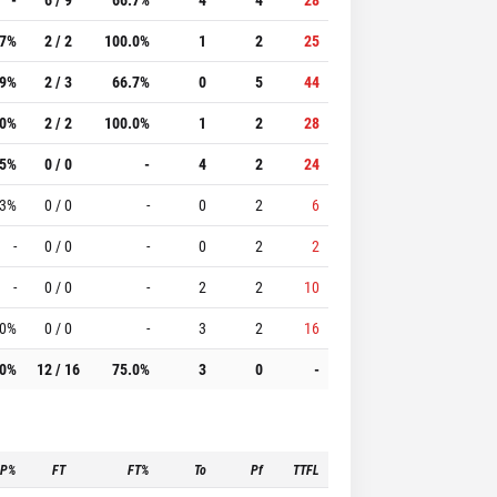
.7%
2 / 2
100.0%
1
2
25
.9%
2 / 3
66.7%
0
5
44
.0%
2 / 2
100.0%
1
2
28
.5%
0 / 0
-
4
2
24
.3%
0 / 0
-
0
2
6
-
0 / 0
-
0
2
2
-
0 / 0
-
2
2
10
.0%
0 / 0
-
3
2
16
.0%
12 / 16
75.0%
3
0
-
3P%
FT
FT%
To
Pf
TTFL