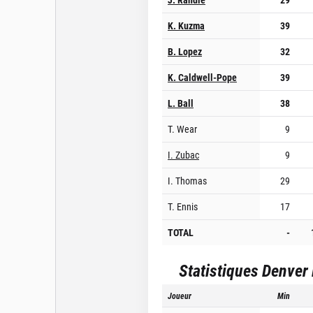
K. Kuzma
39
B. Lopez
32
K. Caldwell-Pope
39
L. Ball
38
T. Wear
9
I. Zubac
9
I. Thomas
29
T. Ennis
17
TOTAL
-
Statistiques
Denver
Joueur
Min