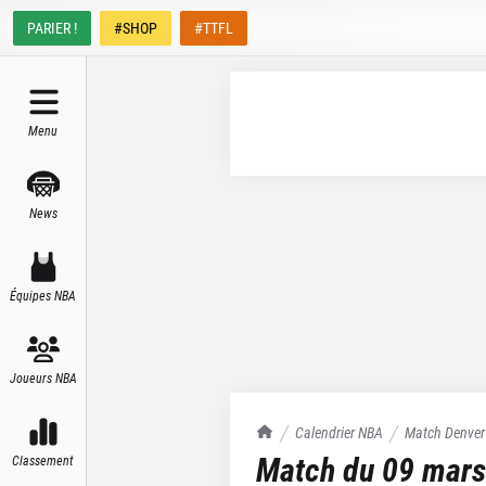
PARIER !
#SHOP
#TTFL
Menu
News
Équipes NBA
Joueurs NBA
TrashTalk Actu NBA
Calendrier NBA
Match
Denver
Match du
09 mars
Classement