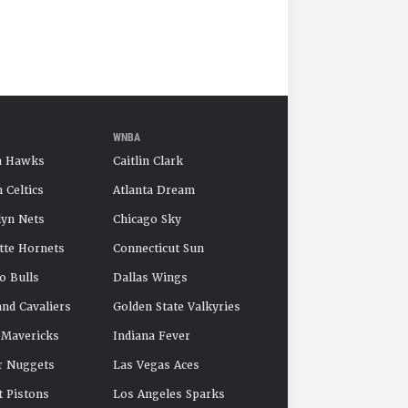
WNBA
a Hawks
Caitlin Clark
 Celtics
Atlanta Dream
yn Nets
Chicago Sky
tte Hornets
Connecticut Sun
o Bulls
Dallas Wings
and Cavaliers
Golden State Valkyries
 Mavericks
Indiana Fever
r Nuggets
Las Vegas Aces
t Pistons
Los Angeles Sparks