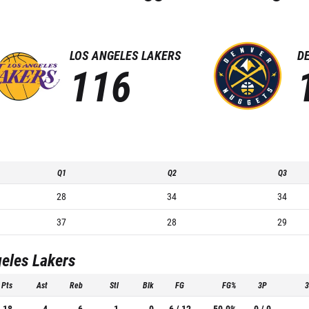
LOS ANGELES LAKERS
D
116
Q1
Q2
Q3
28
34
34
37
28
29
eles Lakers
Pts
Ast
Reb
Stl
Blk
FG
FG%
3P
18
4
6
1
0
6 / 12
50.0%
0 / 0