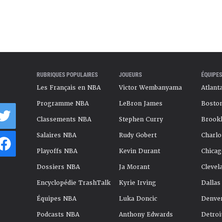
RUBRIQUES POPULAIRES
JOUEURS
ÉQUIPES
Les Français en NBA
Victor Wembanyama
Atlant
Programme NBA
LeBron James
Boston
Classements NBA
Stephen Curry
Brookl
Salaires NBA
Rudy Gobert
Charlo
Playoffs NBA
Kevin Durant
Chicag
Dossiers NBA
Ja Morant
Clevel
Encyclopédie TrashTalk
Kyrie Irving
Dallas
Équipes NBA
Luka Doncic
Denve
Podcasts NBA
Anthony Edwards
Detroi