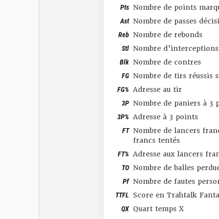
Pts
Nombre de points marq
Ast
Nombre de passes décis
Reb
Nombre de rebonds
Stl
Nombre d’interceptions
Blk
Nombre de contres
FG
Nombre de tirs réussis 
FG%
Adresse au tir
3P
Nombre de paniers à 3 p
3P%
Adresse à 3 points
FT
Nombre de lancers franc
francs tentés
FT%
Adresse aux lancers fra
TO
Nombre de balles perdu
Pf
Nombre de fautes perso
TTFL
Score en Trahtalk Fant
QX
Quart temps X