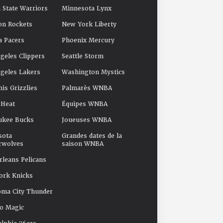
 State Warriors
Minnesota Lynx
on Rockets
New York Liberty
a Pacers
Phoenix Mercury
geles Clippers
Seattle Storm
geles Lakers
Washington Mystics
s Grizzlies
Palmarès WNBA
 Heat
Équipes WNBA
ukee Bucks
Joueuses WNBA
sota
Grandes dates de la
rwolves
saison WNBA
leans Pelicans
ork Knicks
oma City Thunder
o Magic