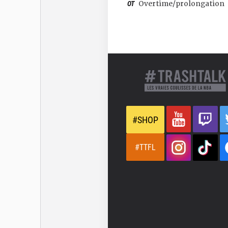
OT
Overtime/prolongation
#SHOP
#TTFL