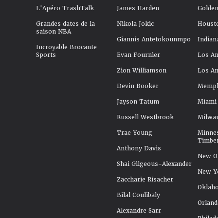
L'Apéro TrashTalk
James Harden
Golden
Grandes dates de la
Nikola Jokic
Houst
saison NBA
Giannis Antetokounmpo
Indian
Incroyable Brocante
Sports
Evan Fournier
Los An
Zion Williamson
Los An
Devin Booker
Memphi
Jayson Tatum
Miami
Russell Westbrook
Milwa
Trae Young
Minne
Timbe
Anthony Davis
New Or
Shai Gilgeous-Alexander
New Y
Zaccharie Risacher
Oklah
Bilal Coulibaly
Orland
Alexandre Sarr