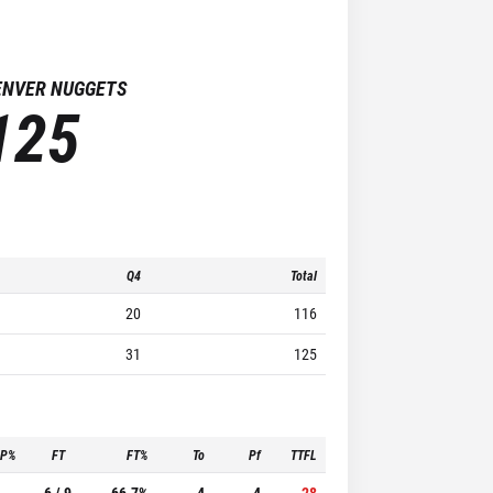
ENVER NUGGETS
125
Q4
Total
20
116
31
125
3P%
FT
FT%
To
Pf
TTFL
-
6 / 9
66.7%
4
4
28