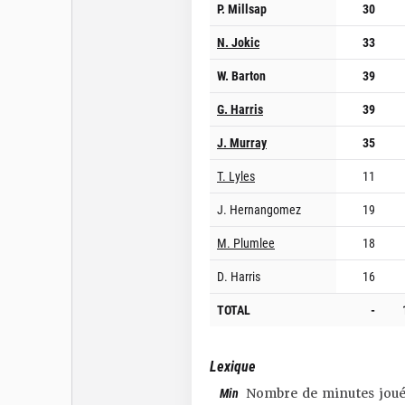
P. Millsap
30
N. Jokic
33
W. Barton
39
G. Harris
39
J. Murray
35
T. Lyles
11
J. Hernangomez
19
M. Plumlee
18
D. Harris
16
TOTAL
-
Lexique
Min
Nombre de minutes joué