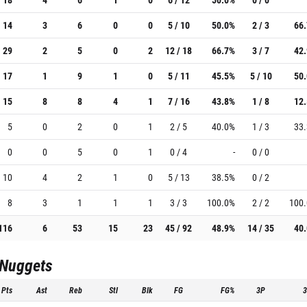
14
3
6
0
0
5 / 10
50.0%
2 / 3
66
29
2
5
0
2
12 / 18
66.7%
3 / 7
42
17
1
9
1
0
5 / 11
45.5%
5 / 10
50
15
8
8
4
1
7 / 16
43.8%
1 / 8
12
5
0
2
0
1
2 / 5
40.0%
1 / 3
33
0
0
5
0
1
0 / 4
-
0 / 0
10
4
2
1
0
5 / 13
38.5%
0 / 2
8
3
1
1
1
3 / 3
100.0%
2 / 2
100
116
6
53
15
23
45 / 92
48.9%
14 / 35
40
 Nuggets
Pts
Ast
Reb
Stl
Blk
FG
FG%
3P