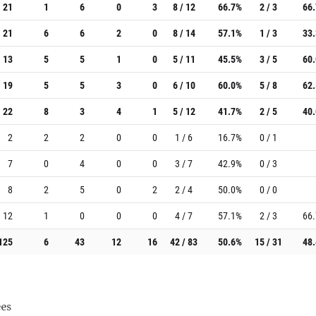
21
1
6
0
3
8 / 12
66.7%
2 / 3
66
21
6
6
2
0
8 / 14
57.1%
1 / 3
33
13
5
5
1
0
5 / 11
45.5%
3 / 5
60
19
5
5
3
0
6 / 10
60.0%
5 / 8
62
22
8
3
4
1
5 / 12
41.7%
2 / 5
40
2
2
2
0
0
1 / 6
16.7%
0 / 1
7
0
4
0
0
3 / 7
42.9%
0 / 3
8
2
5
0
2
2 / 4
50.0%
0 / 0
12
1
0
0
0
4 / 7
57.1%
2 / 3
66
125
6
43
12
16
42 / 83
50.6%
15 / 31
48
es