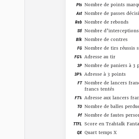
Pts
Nombre de points marq
Ast
Nombre de passes décis
Reb
Nombre de rebonds
Stl
Nombre d’interceptions
Blk
Nombre de contres
FG
Nombre de tirs réussis 
FG%
Adresse au tir
3P
Nombre de paniers à 3 p
3P%
Adresse à 3 points
FT
Nombre de lancers franc
francs tentés
FT%
Adresse aux lancers fra
TO
Nombre de balles perdu
Pf
Nombre de fautes perso
TTFL
Score en Trahtalk Fant
QX
Quart temps X