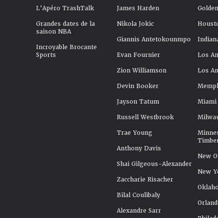
L'Apéro TrashTalk
James Harden
Golden
Grandes dates de la
Nikola Jokic
Houst
saison NBA
Giannis Antetokounmpo
Indian
Incroyable Brocante
Sports
Evan Fournier
Los An
Zion Williamson
Los An
Devin Booker
Memphi
Jayson Tatum
Miami
Russell Westbrook
Milwa
Trae Young
Minne
Timbe
Anthony Davis
New Or
Shai Gilgeous-Alexander
New Y
Zaccharie Risacher
Oklah
Bilal Coulibaly
Orland
Alexandre Sarr