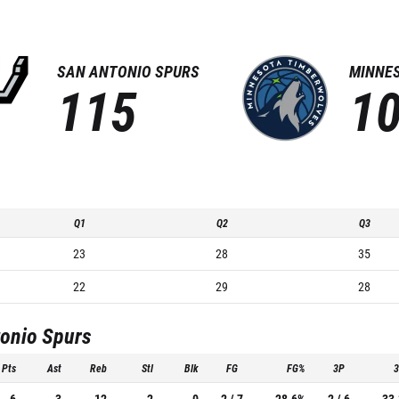
SAN ANTONIO SPURS
MINNE
115
1
Q1
Q2
Q3
23
28
35
22
29
28
onio Spurs
Pts
Ast
Reb
Stl
Blk
FG
FG%
3P
6
3
12
2
0
2 / 7
28.6%
2 / 6
33