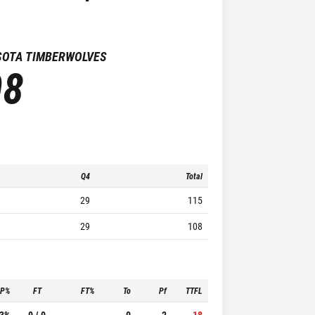
SOTA TIMBERWOLVES
08
Q4
Total
29
115
29
108
3P%
FT
FT%
To
Pf
TTFL
.3%
0 / 0
-
0
2
18