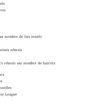
ués
ives
sur nombre de tirs tentés
oints réussis
s réussis sur nombre de lancers
ncs
es
nnelles
asy League