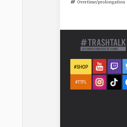
OT
Overtime/prolongation
#SHOP
#TTFL