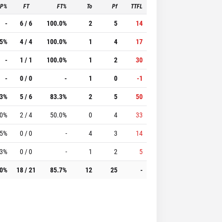
3P%
FT
FT%
To
Pf
TTFL
-
6 / 6
100.0%
2
5
14
.5%
4 / 4
100.0%
1
4
17
-
1 / 1
100.0%
1
2
30
-
0 / 0
-
1
0
-1
.3%
5 / 6
83.3%
2
5
50
.0%
2 / 4
50.0%
0
4
33
.5%
0 / 0
-
4
3
14
.3%
0 / 0
-
1
2
5
.0%
18 / 21
85.7%
12
25
-