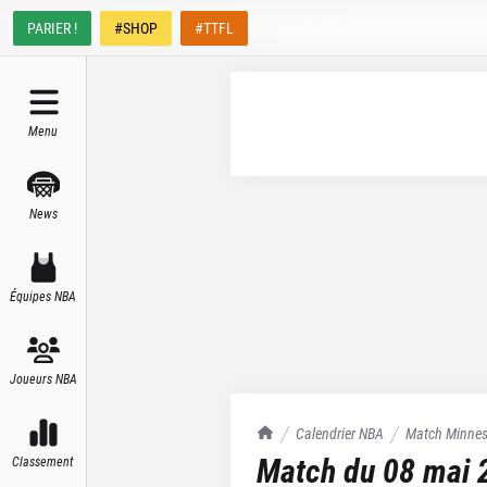
PARIER !
#SHOP
#TTFL
Menu
News
Équipes NBA
Joueurs NBA
TrashTalk Actu NBA
Calendrier NBA
Match
Minnes
Match du
08 mai 
Classement