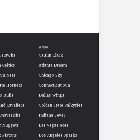
WNBA
a Hawks
Caitlin Clark
 Celtics
Atlanta Dream
yn Nets
Chicago Sky
tte Hornets
Connecticut Sun
o Bulls
Dallas Wings
and Cavaliers
Golden State Valkyries
 Mavericks
Indiana Fever
r Nuggets
Las Vegas Aces
t Pistons
Los Angeles Sparks