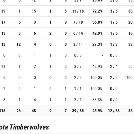
39
1
15
1
5
13 / 18
72.2%
3 / 5
60
17
5
3
1
0
7 / 19
36.8%
1 / 5
20
13
3
6
2
0
6 / 14
42.9%
1 / 6
16
13
12
4
0
0
3 / 11
27.3%
1 / 3
33
0
0
1
1
0
0 / 0
-
0 / 0
11
1
2
1
0
3 / 7
42.9%
2 / 4
50
6
0
0
0
0
2 / 2
100.0%
2 / 2
100
2
0
1
0
1
1 / 1
100.0%
0 / 0
8
1
4
1
1
2 / 6
33.3%
0 / 2
115
26
48
9
7
39 / 85
45.9%
12 / 33
36
ota Timberwolves