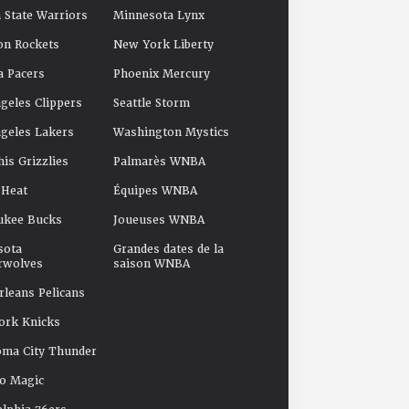
 State Warriors
Minnesota Lynx
on Rockets
New York Liberty
a Pacers
Phoenix Mercury
geles Clippers
Seattle Storm
geles Lakers
Washington Mystics
s Grizzlies
Palmarès WNBA
 Heat
Équipes WNBA
ukee Bucks
Joueuses WNBA
sota
Grandes dates de la
rwolves
saison WNBA
leans Pelicans
ork Knicks
oma City Thunder
o Magic