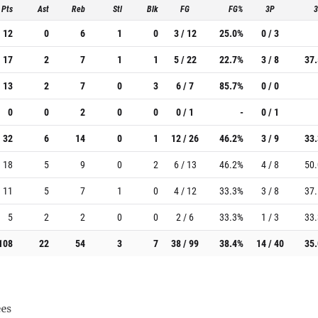
Pts
Ast
Reb
Stl
Blk
FG
FG%
3P
12
0
6
1
0
3 / 12
25.0%
0 / 3
17
2
7
1
1
5 / 22
22.7%
3 / 8
37
13
2
7
0
3
6 / 7
85.7%
0 / 0
0
0
2
0
0
0 / 1
-
0 / 1
32
6
14
0
1
12 / 26
46.2%
3 / 9
33
18
5
9
0
2
6 / 13
46.2%
4 / 8
50
11
5
7
1
0
4 / 12
33.3%
3 / 8
37
5
2
2
0
0
2 / 6
33.3%
1 / 3
33
108
22
54
3
7
38 / 99
38.4%
14 / 40
35
es