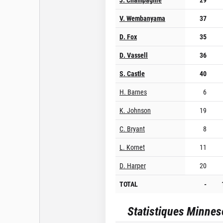
V. Wembanyama
37
D. Fox
35
D. Vassell
36
S. Castle
40
H. Barnes
6
K. Johnson
19
C. Bryant
8
L. Kornet
11
D. Harper
20
TOTAL
-
Statistiques
Minnes