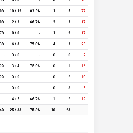
.0%
10 / 12
83.3%
1
5
77
.0%
2 / 3
66.7%
2
3
17
.7%
0 / 0
-
1
2
17
.3%
6 / 8
75.0%
4
3
23
-
0 / 0
-
0
0
2
.0%
3 / 4
75.0%
0
1
16
.0%
0 / 0
-
0
2
10
-
0 / 0
-
0
3
5
-
4 / 6
66.7%
1
2
12
.4%
25 / 33
75.8%
10
23
-