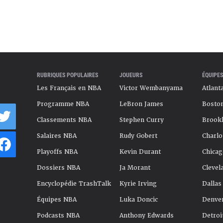
RUBRIQUES POPULAIRES
JOUEURS
ÉQUIPES
Les Français en NBA
Victor Wembanyama
Atlant
Programme NBA
LeBron James
Boston
Classements NBA
Stephen Curry
Brookl
Salaires NBA
Rudy Gobert
Charlo
Playoffs NBA
Kevin Durant
Chicag
Dossiers NBA
Ja Morant
Clevel
Encyclopédie TrashTalk
Kyrie Irving
Dallas
Équipes NBA
Luka Doncic
Denve
Podcasts NBA
Anthony Edwards
Detroi