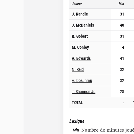
Joueur
Min
J. Randle
31
J. McDaniels
40
R. Gobert
31
M. Conley
4
A. Edwards
41
N. Reid
32
A. Dosunmu
32
T. Shannon Jr.
28
TOTAL
-
Lexique
Min
Nombre de minutes joué