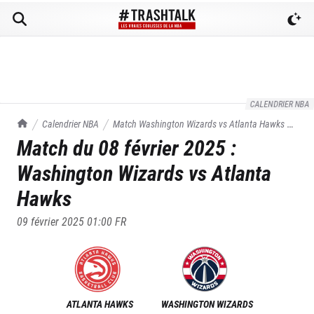
CALENDRIER NBA
TrashTalk Actu NBA
Calendrier NBA
Match
Washington Wizards
vs
Atlanta Hawks
du
Match du
08 février 2025
:
08/02/2025
Washington Wizards
vs
Atlanta
Hawks
09 février 2025 01:00
FR
ATLANTA HAWKS
WASHINGTON WIZARDS