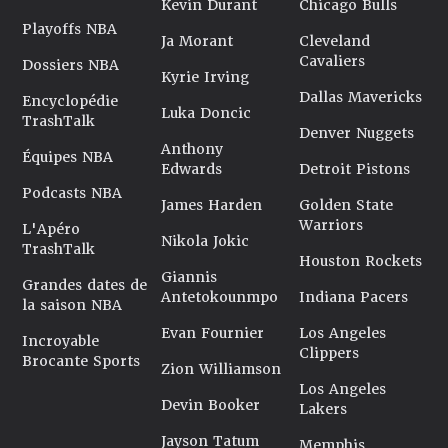
Kevin Durant
Chicago Bulls
Playoffs NBA
Ja Morant
Cleveland
Cavaliers
Dossiers NBA
Kyrie Irving
Dallas Mavericks
Encyclopédie
Luka Doncic
TrashTalk
Denver Nuggets
Anthony
Équipes NBA
Edwards
Detroit Pistons
Podcasts NBA
James Harden
Golden State
Warriors
L'Apéro
Nikola Jokic
TrashTalk
Houston Rockets
Giannis
Grandes dates de
Antetokounmpo
Indiana Pacers
la saison NBA
Evan Fournier
Los Angeles
Incroyable
Clippers
Brocante Sports
Zion Williamson
Los Angeles
Devin Booker
Lakers
Jayson Tatum
Memphis