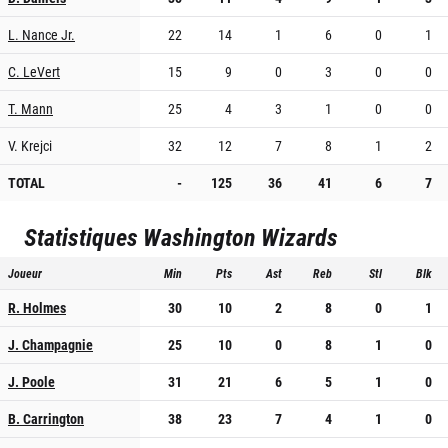
L. Nance Jr.
22
14
1
6
0
1
C. LeVert
15
9
0
3
0
0
T. Mann
25
4
3
1
0
0
V. Krejci
32
12
7
8
1
2
TOTAL
-
125
36
41
6
7
Statistiques
Washington Wizards
Joueur
Min
Pts
Ast
Reb
Stl
Blk
R. Holmes
30
10
2
8
0
1
J. Champagnie
25
10
0
8
1
0
J. Poole
31
21
6
5
1
0
B. Carrington
38
23
7
4
1
0