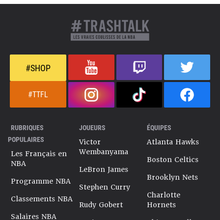
#SHOP
#TTFL
RUBRIQUES
JOUEURS
ÉQUIPES
POPULAIRES
Victor
Atlanta Hawks
Wembanyama
Les Français en
Boston Celtics
NBA
LeBron James
Brooklyn Nets
Programme NBA
Stephen Curry
Charlotte
Classements NBA
Rudy Gobert
Hornets
Salaires NBA