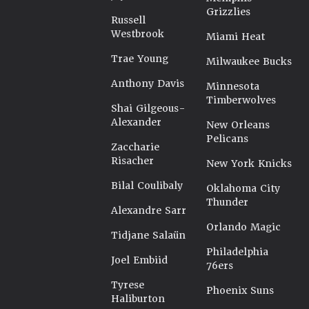
Grizzlies
Russell
Westbrook
Miami Heat
Trae Young
Milwaukee Bucks
Anthony Davis
Minnesota
Timberwolves
Shai Gilgeous-
Alexander
New Orleans
Pelicans
Zaccharie
Risacher
New York Knicks
Bilal Coulibaly
Oklahoma City
Thunder
Alexandre Sarr
Orlando Magic
Tidjane Salaün
Philadelphia
Joel Embiid
76ers
Tyrese
Phoenix Suns
Haliburton