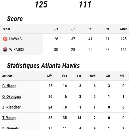
125
111
Score
Team
Q1
Q2
Q3
Q4
Total
HAWKS
26
37
41
21
125
WIZARDS
30
28
25
28
111
Statistiques
Atlanta Hawks
Joueur
Min
Pts
Ast
Reb
Stl
Blk
G. Niang
26
16
3
6
3
0
O. Okongwu
26
6
3
5
1
1
Z. Risacher
24
18
1
1
0
0
T. Young
35
35
14
2
0
0
D. Daniels
35
11
4
9
1
3