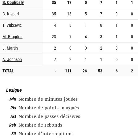
B. Coulibaly
35
17
0
7
1
1
C. Kispert
35
13
5
7
0
0
T. Vukcevic
14
8
1
8
1
0
M. Brogdon
23
7
4
3
1
0
J. Martin
2
0
0
2
0
0
A. Johnson
7
2
1
1
0
0
TOTAL
-
111
26
53
6
2
Lexique
Min
Nombre de minutes jouées
Pts
Nombre de points marqués
Ast
Nombre de passes décisives
Reb
Nombre de rebonds
Stl
Nombre d’interceptions