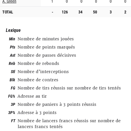
A. Green
1
0
0
0
0
0
TOTAL
-
126
34
50
3
2
Lexique
Min
Nombre de minutes jouées
Pts
Nombre de points marqués
Ast
Nombre de passes décisives
Reb
Nombre de rebonds
Stl
Nombre d’interceptions
Blk
Nombre de contres
FG
Nombre de tirs réussis sur nombre de tirs tentés
FG%
Adresse au tir
3P
Nombre de paniers à 3 points réussis
3P%
Adresse à 3 points
FT
Nombre de lancers francs réussis sur nombre de
lancers francs tentés