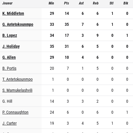
Joueur
Min
Pts
Ast
Reb
Stl
Blk
K. Middleton
29
14
6
6
1
0
G. Antetokounmpo
33
35
7
6
1
0
B. Lopez
34
17
3
9
0
1
J. Holiday
35
31
6
5
0
0
G. Allen
29
10
4
6
0
0
B. Portis
20
7
1
5
0
0
T. Antetokounmpo
1
0
0
0
0
0
S. Mamukelashvili
1
0
0
0
0
0
G. Hill
14
3
3
2
0
0
P. Connaughton
24
6
0
6
0
1
J. Carter
19
3
4
5
1
0