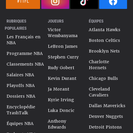
#TTFL
RUBRIQUES
JOUEURS
ÉQUIPES
POPULAIRES
Victor
Atlanta Hawks
Wembanyama
Les Français en
Boston Celtics
NBA
LeBron James
Brooklyn Nets
Programme NBA
Stephen Curry
Charlotte
Classements NBA
Rudy Gobert
Hornets
Salaires NBA
Kevin Durant
Chicago Bulls
Playoffs NBA
Ja Morant
Cleveland
Cavaliers
Dossiers NBA
Kyrie Irving
Dallas Mavericks
Encyclopédie
Luka Doncic
TrashTalk
Denver Nuggets
Anthony
Équipes NBA
Edwards
Detroit Pistons