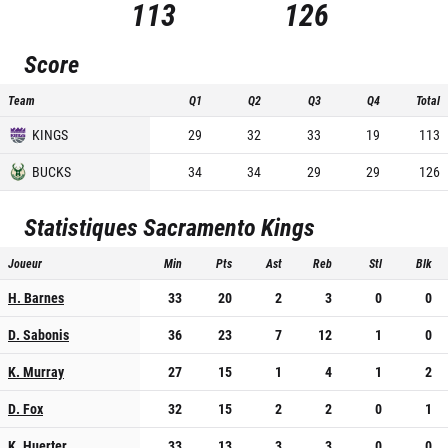
113
126
Score
Team
Q1
Q2
Q3
Q4
Total
KINGS
29
32
33
19
113
BUCKS
34
34
29
29
126
Statistiques
Sacramento Kings
Joueur
Min
Pts
Ast
Reb
Stl
Blk
H. Barnes
33
20
2
3
0
0
D. Sabonis
36
23
7
12
1
0
K. Murray
27
15
1
4
1
2
D. Fox
32
15
2
2
0
1
K. Huerter
33
13
3
3
0
0