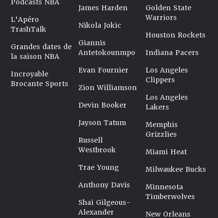
Podcasts NBA
James Harden
Golden State
Warriors
L'Apéro
Nikola Jokic
TrashTalk
Houston Rockets
Giannis
Grandes dates de
Antetokounmpo
Indiana Pacers
la saison NBA
Evan Fournier
Los Angeles
Incroyable
Clippers
Brocante Sports
Zion Williamson
Los Angeles
Devin Booker
Lakers
Jayson Tatum
Memphis
Grizzlies
Russell
Westbrook
Miami Heat
Trae Young
Milwaukee Bucks
Anthony Davis
Minnesota
Timberwolves
Shai Gilgeous-
Alexander
New Orleans