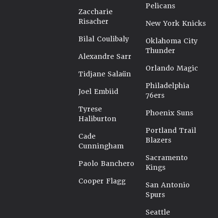
Pelicans
Zaccharie
Risacher
New York Knicks
Bilal Coulibaly
Oklahoma City
Thunder
Alexandre Sarr
Orlando Magic
Tidjane Salaün
Philadelphia
Joel Embiid
76ers
Tyrese
Phoenix Suns
Haliburton
Portland Trail
Cade
Blazers
Cunningham
Sacramento
Paolo Banchero
Kings
Cooper Flagg
San Antonio
Spurs
Seattle