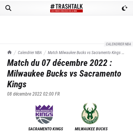
CALENDRIER NBA
TrashTalk Actu NBA
Calendrier NBA
Match
Milwaukee Bucks
vs
Sacramento Kings
du
Match du
07 décembre 2022
:
07/12/2022
Milwaukee Bucks
vs
Sacramento
Kings
08 décembre 2022 02:00
FR
SACRAMENTO KINGS
MILWAUKEE BUCKS