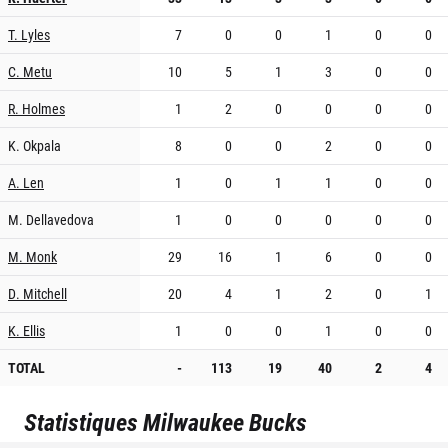
T. Lyles
7
0
0
1
0
0
C. Metu
10
5
1
3
0
0
R. Holmes
1
2
0
0
0
0
K. Okpala
8
0
0
2
0
0
A. Len
1
0
1
1
0
0
M. Dellavedova
1
0
0
0
0
0
M. Monk
29
16
1
6
0
0
D. Mitchell
20
4
1
2
0
1
K. Ellis
1
0
0
1
0
0
TOTAL
-
113
19
40
2
4
Statistiques
Milwaukee Bucks