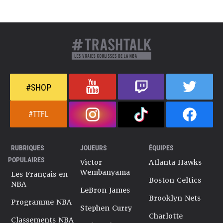
#SHOP
#TTFL
RUBRIQUES
JOUEURS
ÉQUIPES
POPULAIRES
Victor
Atlanta Hawks
Wembanyama
Les Français en
Boston Celtics
NBA
LeBron James
Brooklyn Nets
Programme NBA
Stephen Curry
Charlotte
Classements NBA