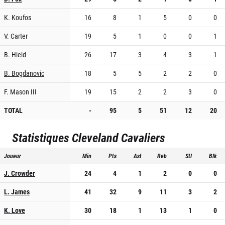
K. Koufos
16
8
1
5
0
0
V. Carter
19
5
1
0
0
1
B. Hield
26
17
3
4
3
1
B. Bogdanovic
18
5
5
2
2
0
F. Mason III
19
15
2
2
3
0
TOTAL
-
95
5
51
12
20
Statistiques
Cleveland Cavaliers
Joueur
Min
Pts
Ast
Reb
Stl
Blk
J. Crowder
24
4
1
2
0
0
L. James
41
32
9
11
3
2
K. Love
30
18
1
13
1
0