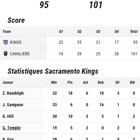
95
101
Score
Team
Q1
Q2
Q3
Q4
Total
KINGS
22
35
21
17
95
CAVALIERS
19
29
25
28
101
Statistiques
Sacramento Kings
Joueur
Min
Pts
Ast
Reb
Stl
Blk
Z. Randolph
32
18
6
10
3
0
J. Sampson
33
6
0
16
1
0
G. Hill
30
10
3
5
1
2
G. Temple
19
5
2
0
2
0
D. Fox
29
6
2
1
0
1