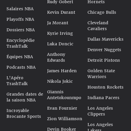
Rudy Gobert
Hornets
Salaires NBA
Kevin Durant
Chicago Bulls
Playoffs NBA
Ja Morant
Cleveland
Cavaliers
Dossiers NBA
Kyrie Irving
Dallas Mavericks
Encyclopédie
Luka Doncic
TrashTalk
Denver Nuggets
Anthony
Équipes NBA
Edwards
Detroit Pistons
Podcasts NBA
James Harden
Golden State
Warriors
L'Apéro
Nikola Jokic
TrashTalk
Houston Rockets
Giannis
Grandes dates de
Antetokounmpo
Indiana Pacers
la saison NBA
Evan Fournier
Los Angeles
Incroyable
Clippers
Brocante Sports
Zion Williamson
Los Angeles
Devin Booker
Lakers