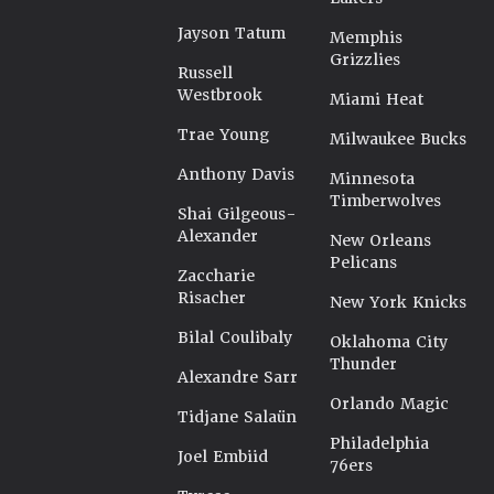
Jayson Tatum
Memphis
Grizzlies
Russell
Westbrook
Miami Heat
Trae Young
Milwaukee Bucks
Anthony Davis
Minnesota
Timberwolves
Shai Gilgeous-
Alexander
New Orleans
Pelicans
Zaccharie
Risacher
New York Knicks
Bilal Coulibaly
Oklahoma City
Thunder
Alexandre Sarr
Orlando Magic
Tidjane Salaün
Philadelphia
Joel Embiid
76ers