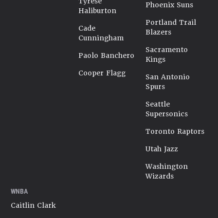
Tyrese
Phoenix Suns
Haliburton
Portland Trail
Cade
Blazers
Cunningham
Sacramento
Paolo Banchero
Kings
Cooper Flagg
San Antonio
Spurs
Seattle
Supersonics
Toronto Raptors
Utah Jazz
Washington
Wizards
WNBA
Caitlin Clark