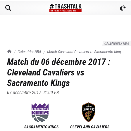
CALENDRIER NBA
TrashTalk Actu NBA
Calendrier NBA
Match
Cleveland Cavaliers
vs
Sacramento Kings
Match du
06 décembre 2017
:
du
06/12/2017
Cleveland Cavaliers
vs
Sacramento Kings
07 décembre 2017 01:00
FR
SACRAMENTO KINGS
CLEVELAND CAVALIERS