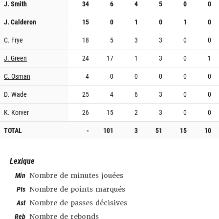
J. Smith
34
6
4
5
0
0
J. Calderon
15
0
1
0
1
0
C. Frye
18
5
3
3
0
0
J. Green
24
17
1
3
0
1
C. Osman
4
0
0
0
0
0
D. Wade
25
4
6
3
0
0
K. Korver
26
15
2
3
0
0
TOTAL
-
101
3
51
15
10
Lexique
Min
Nombre de minutes jouées
Pts
Nombre de points marqués
Ast
Nombre de passes décisives
Reb
Nombre de rebonds