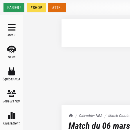
PARIER !
#SHOP
#TTFL
Menu
News
Équipes NBA
Joueurs NBA
TrashTalk Actu NBA
Calendrier NBA
Match
Charlo
Match du
06 mars
Classement