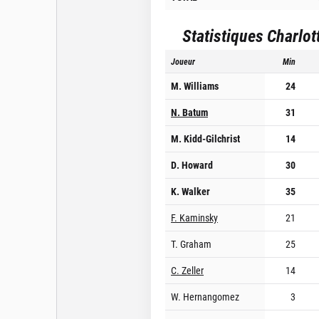
Statistiques
Charlot
Joueur
Min
M. Williams
24
N. Batum
31
M. Kidd-Gilchrist
14
D. Howard
30
K. Walker
35
F. Kaminsky
21
T. Graham
25
C. Zeller
14
W. Hernangomez
3