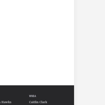
WNBA
a Hawks
Caitlin Clark