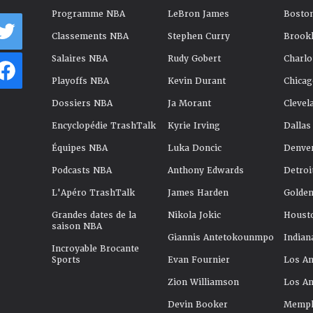
Programme NBA
LeBron James
Boston
Classements NBA
Stephen Curry
Brookl
Salaires NBA
Rudy Gobert
Charlo
Playoffs NBA
Kevin Durant
Chicag
Dossiers NBA
Ja Morant
Clevel
Encyclopédie TrashTalk
Kyrie Irving
Dallas
Équipes NBA
Luka Doncic
Denve
Podcasts NBA
Anthony Edwards
Detroi
L'Apéro TrashTalk
James Harden
Golden
Grandes dates de la
Nikola Jokic
Houst
saison NBA
Giannis Antetokounmpo
Indian
Incroyable Brocante
Sports
Evan Fournier
Los An
Zion Williamson
Los An
Devin Booker
Memphi