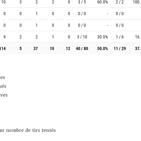
10
3
2
2
0
3 / 5
60.0%
2 / 2
100
0
0
1
0
0
0 / 0
-
0 / 0
0
0
1
0
0
0 / 0
-
0 / 0
9
2
2
1
0
3 / 10
30.0%
1 / 6
16
114
5
37
10
12
40 / 80
50.0%
11 / 29
37
es
ués
ives
sur nombre de tirs tentés