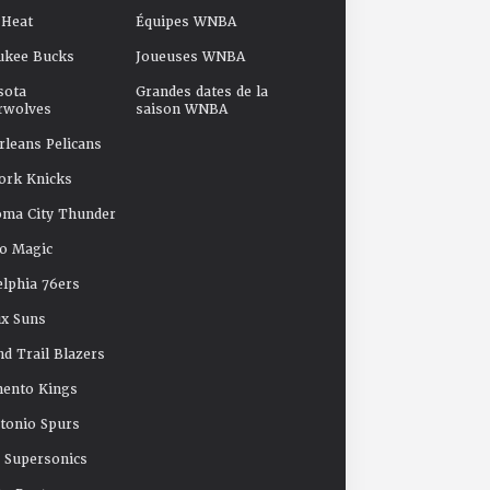
 Heat
Équipes WNBA
ukee Bucks
Joueuses WNBA
sota
Grandes dates de la
rwolves
saison WNBA
leans Pelicans
ork Knicks
oma City Thunder
o Magic
elphia 76ers
x Suns
nd Trail Blazers
mento Kings
tonio Spurs
e Supersonics