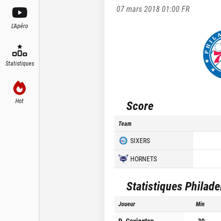
07 mars 2018 01:00
FR
L'Apéro
Statistiques
Hot
Score
Team
SIXERS
HORNETS
Statistiques
Philade
Joueur
Min
R. Covington
30