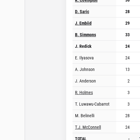
D. Saric
28
J. Embiid
29
B. Simmons
33
J. Redick
24
E. Ilyasova
24
A. Johnson
13
J. Anderson
2
R. Holmes
3
T. Luwawu-Cabarrot
3
M. Belinelli
28
T.J. McConnell
24
TOTAL
-