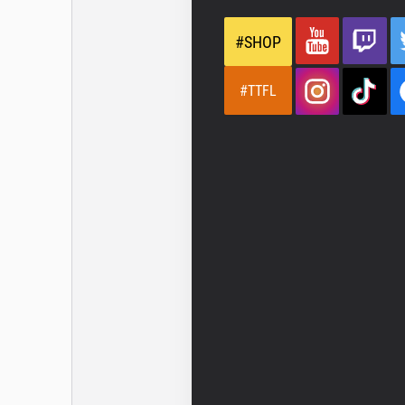
#SHOP
#TTFL