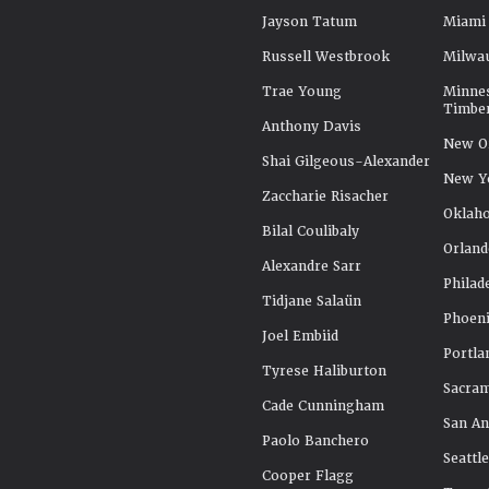
Jayson Tatum
Miami
Russell Westbrook
Milwa
Trae Young
Minne
Timbe
Anthony Davis
New Or
Shai Gilgeous-Alexander
New Y
Zaccharie Risacher
Oklah
Bilal Coulibaly
Orland
Alexandre Sarr
Philad
Tidjane Salaün
Phoeni
Joel Embiid
Portla
Tyrese Haliburton
Sacra
Cade Cunningham
San An
Paolo Banchero
Seattl
Cooper Flagg