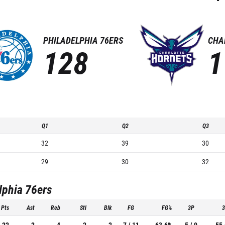
PHILADELPHIA 76ERS
CHA
128
1
Q1
Q2
Q3
32
39
30
29
30
32
lphia 76ers
Pts
Ast
Reb
Stl
Blk
FG
FG%
3P
22
2
4
2
2
7 / 11
63.6%
5 / 9
55