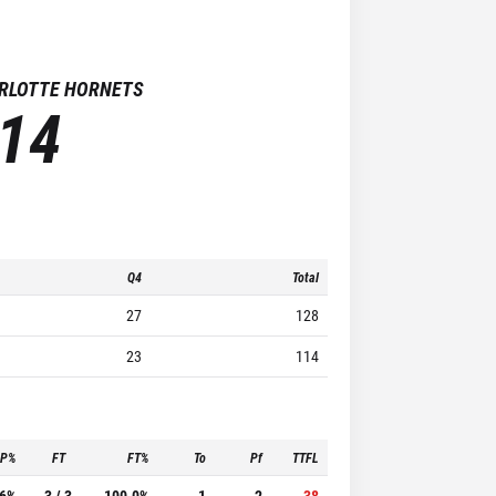
RLOTTE HORNETS
14
Q4
Total
27
128
23
114
3P%
FT
FT%
To
Pf
TTFL
.6%
3 / 3
100.0%
1
2
38