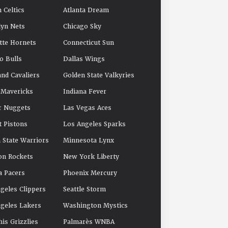
 Celtics
Atlanta Dream
yn Nets
Chicago Sky
tte Hornets
Connecticut Sun
o Bulls
Dallas Wings
and Cavaliers
Golden State Valkyries
 Mavericks
Indiana Fever
r Nuggets
Las Vegas Aces
t Pistons
Los Angeles Sparks
 State Warriors
Minnesota Lynx
on Rockets
New York Liberty
a Pacers
Phoenix Mercury
geles Clippers
Seattle Storm
geles Lakers
Washington Mystics
s Grizzlies
Palmarès WNBA