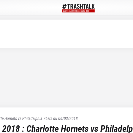
tte Hornets
vs
Philadelphia 76ers
du
06/03/2018
 2018
:
Charlotte Hornets
vs
Philadelp