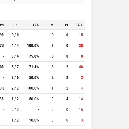
3P%
FT
FT%
To
Pf
TTFL
.9%
0 / 0
-
0
0
15
.7%
4 / 4
100.0%
3
0
30
-
3 / 4
75.0%
0
0
10
.0%
5 / 7
71.4%
3
2
48
-
3 / 6
50.0%
2
2
2
.0%
2 / 2
100.0%
1
2
14
.3%
1 / 2
50.0%
0
4
14
-
0 / 0
-
0
0
16
-
1 / 2
50.0%
0
0
3