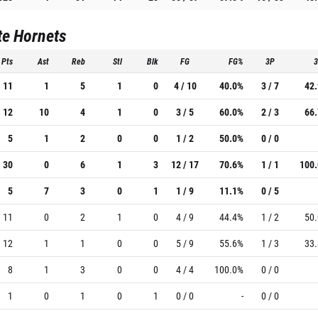
te Hornets
Pts
Ast
Reb
Stl
Blk
FG
FG%
3P
11
1
5
1
0
4 / 10
40.0%
3 / 7
42
12
10
4
1
0
3 / 5
60.0%
2 / 3
66
5
1
2
0
0
1 / 2
50.0%
0 / 0
30
0
6
1
3
12 / 17
70.6%
1 / 1
100
5
7
3
0
1
1 / 9
11.1%
0 / 5
11
0
2
1
0
4 / 9
44.4%
1 / 2
50
12
1
1
0
0
5 / 9
55.6%
1 / 3
33
8
1
3
0
0
4 / 4
100.0%
0 / 0
1
0
1
0
1
0 / 0
-
0 / 0