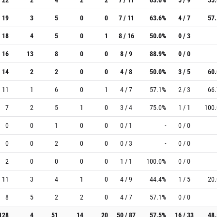
19
3
5
0
0
7 / 11
63.6%
4 / 7
57
18
4
5
0
1
8 / 16
50.0%
0 / 3
16
13
8
0
0
8 / 9
88.9%
0 / 0
14
2
2
0
0
4 / 8
50.0%
3 / 5
60
11
1
6
0
1
4 / 7
57.1%
2 / 3
66
7
2
5
1
0
3 / 4
75.0%
1 / 1
100
0
0
1
0
0
0 / 1
-
0 / 0
0
0
2
0
0
0 / 3
-
0 / 0
2
0
0
0
0
1 / 1
100.0%
0 / 0
11
3
4
1
0
4 / 9
44.4%
1 / 5
20
8
5
2
2
0
4 / 7
57.1%
0 / 0
128
4
51
14
20
50 / 87
57.5%
16 / 33
48