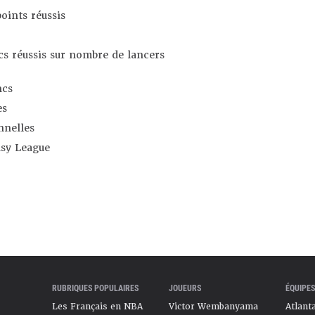
oints réussis
s réussis sur nombre de lancers
ncs
es
nnelles
asy League
RUBRIQUES POPULAIRES
JOUEURS
ÉQUIPES
Les Français en NBA
Victor Wembanyama
Atlant