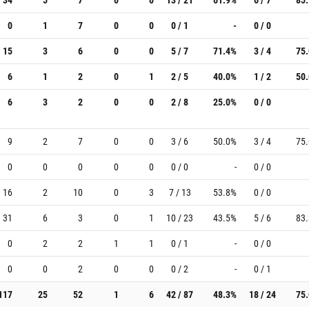
0
1
7
0
0
0 / 1
-
0 / 0
15
3
6
0
0
5 / 7
71.4%
3 / 4
75
6
1
2
0
1
2 / 5
40.0%
1 / 2
50
6
3
2
0
0
2 / 8
25.0%
0 / 0
9
2
7
0
0
3 / 6
50.0%
3 / 4
75
0
0
0
0
0
0 / 0
-
0 / 0
16
2
10
0
3
7 / 13
53.8%
0 / 0
31
6
3
0
1
10 / 23
43.5%
5 / 6
83
0
2
2
1
1
0 / 1
-
0 / 0
0
0
2
0
0
0 / 2
-
0 / 1
117
25
52
1
6
42 / 87
48.3%
18 / 24
75