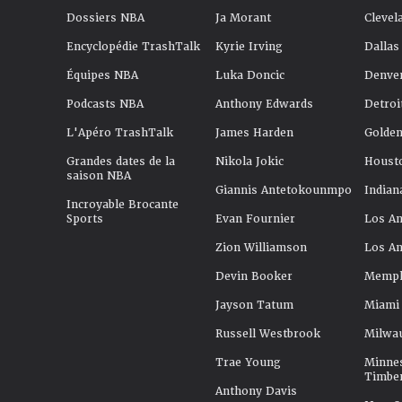
Dossiers NBA
Ja Morant
Clevel
Encyclopédie TrashTalk
Kyrie Irving
Dallas
Équipes NBA
Luka Doncic
Denve
Podcasts NBA
Anthony Edwards
Detroi
L'Apéro TrashTalk
James Harden
Golden
Grandes dates de la
Nikola Jokic
Houst
saison NBA
Giannis Antetokounmpo
Indian
Incroyable Brocante
Sports
Evan Fournier
Los An
Zion Williamson
Los An
Devin Booker
Memphi
Jayson Tatum
Miami
Russell Westbrook
Milwa
Trae Young
Minne
Timbe
Anthony Davis