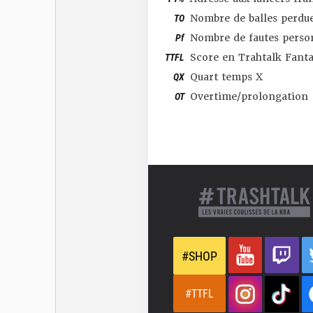
TO
Nombre de balles perdu
Pf
Nombre de fautes perso
TTFL
Score en Trahtalk Fant
QX
Quart temps X
OT
Overtime/prolongation
#SHOP
#TTFL