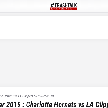
tte Hornets
vs
LA Clippers
du
05/02/2019
ier 2019
:
Charlotte Hornets
vs
LA Clip