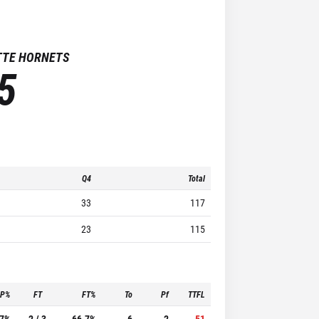
TTE HORNETS
5
Q4
Total
33
117
23
115
3P%
FT
FT%
To
Pf
TTFL
.7%
2 / 3
66.7%
6
2
51