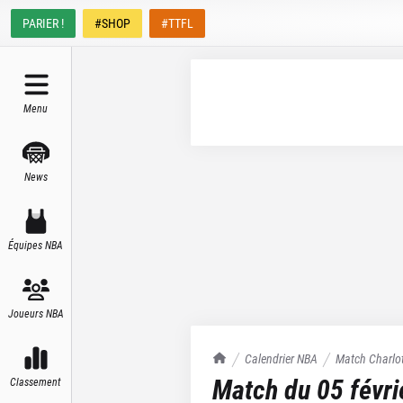
PARIER !
#SHOP
#TTFL
Menu
News
Équipes NBA
Joueurs NBA
TrashTalk Actu NBA
Calendrier NBA
Match
Charlo
Match du
05 févr
Classement