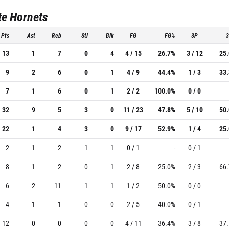
te Hornets
Pts
Ast
Reb
Stl
Blk
FG
FG%
3P
13
1
7
0
4
4 / 15
26.7%
3 / 12
25
9
2
6
0
1
4 / 9
44.4%
1 / 3
33
7
1
6
0
1
2 / 2
100.0%
0 / 0
32
9
5
3
0
11 / 23
47.8%
5 / 10
50
22
1
4
3
0
9 / 17
52.9%
1 / 4
25
2
1
2
1
1
0 / 1
-
0 / 1
8
1
2
0
1
2 / 8
25.0%
2 / 3
66
6
2
11
1
1
1 / 2
50.0%
0 / 0
4
1
1
0
0
2 / 5
40.0%
0 / 1
12
0
0
0
0
4 / 11
36.4%
3 / 8
37