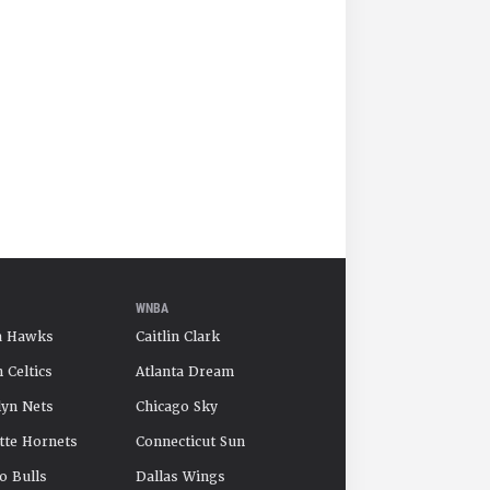
WNBA
a Hawks
Caitlin Clark
 Celtics
Atlanta Dream
yn Nets
Chicago Sky
tte Hornets
Connecticut Sun
o Bulls
Dallas Wings