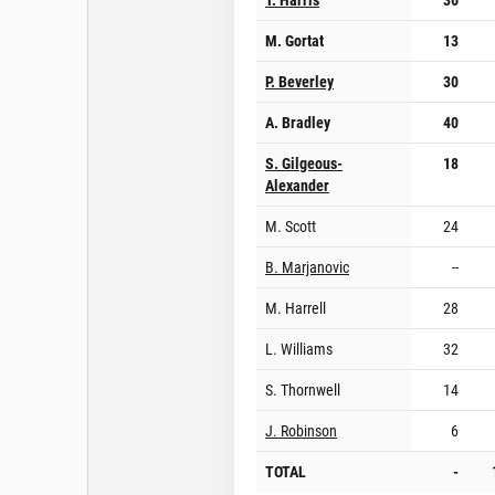
M. Gortat
13
P. Beverley
30
A. Bradley
40
S. Gilgeous-
18
Alexander
M. Scott
24
B. Marjanovic
--
M. Harrell
28
L. Williams
32
S. Thornwell
14
J. Robinson
6
TOTAL
-