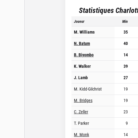
Statistiques
Charlot
Joueur
Min
M. Williams
35
N. Batum
40
B. Biyombo
14
K. Walker
39
J. Lamb
27
M. Kidd-Gilchrist
19
M. Bridges
19
C. Zeller
23
T. Parker
9
M. Monk
14