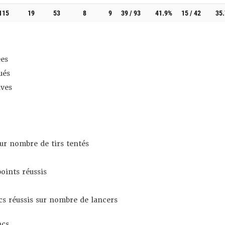
115
19
53
8
9
39 / 93
41.9%
15 / 42
35
es
ués
ives
sur nombre de tirs tentés
oints réussis
s réussis sur nombre de lancers
ncs