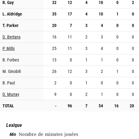
R. Gay
32
12
4
10
0
2
L. Aldridge
35
17
4
10
1
0
T. Parker
20
7
3
4
0
0
D. Bertans
16
11
2
3
0
0
P. Mills
25
11
3
4
0
0
B. Forbes
13
0
1
1
0
0
M. Ginobili
26
12
3
2
1
0
B. Paul
2
0
1
0
0
0
D. Murray
9
0
2
1
0
0
TOTAL
-
96
7
54
16
20
Lexique
Min
Nombre de minutes jouées