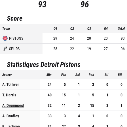
93
96
Score
Team
Q1
Q2
Q3
Q4
Total
PISTONS
29
24
20
20
93
SPURS
28
22
19
27
96
Statistiques
Detroit Pistons
Joueur
Min
Pts
Ast
Reb
Stl
Blk
A. Tolliver
24
5
1
3
0
0
T. Harris
40
15
1
5
1
0
A. Drummond
32
11
2
15
3
1
A. Bradley
33
3
4
1
0
0
R. Jackson
34
27
3
4
1
0