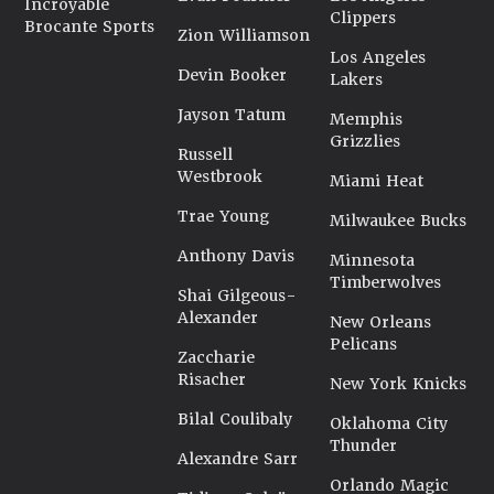
Incroyable
Clippers
Brocante Sports
Zion Williamson
Los Angeles
Devin Booker
Lakers
Jayson Tatum
Memphis
Grizzlies
Russell
Westbrook
Miami Heat
Trae Young
Milwaukee Bucks
Anthony Davis
Minnesota
Timberwolves
Shai Gilgeous-
Alexander
New Orleans
Pelicans
Zaccharie
Risacher
New York Knicks
Bilal Coulibaly
Oklahoma City
Thunder
Alexandre Sarr
Orlando Magic