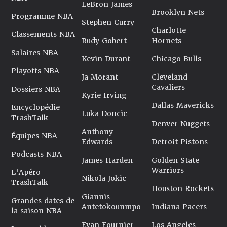
LeBron James
Brooklyn Nets
Programme NBA
Stephen Curry
Charlotte
Classements NBA
Rudy Gobert
Hornets
Salaires NBA
Kevin Durant
Chicago Bulls
Playoffs NBA
Ja Morant
Cleveland
Cavaliers
Dossiers NBA
Kyrie Irving
Dallas Mavericks
Encyclopédie
Luka Doncic
TrashTalk
Denver Nuggets
Anthony
Équipes NBA
Edwards
Detroit Pistons
Podcasts NBA
James Harden
Golden State
Warriors
L'Apéro
Nikola Jokic
TrashTalk
Houston Rockets
Giannis
Grandes dates de
Antetokounmpo
Indiana Pacers
la saison NBA
Evan Fournier
Los Angeles