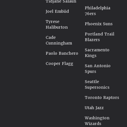
Tidjane Salaün
Philadelphia
Joel Embiid
76ers
Tyrese
Phoenix Suns
Haliburton
Portland Trail
Cade
Blazers
Cunningham
Sacramento
Paolo Banchero
Kings
Cooper Flagg
San Antonio
Spurs
Seattle
Supersonics
Toronto Raptors
Utah Jazz
Washington
Wizards