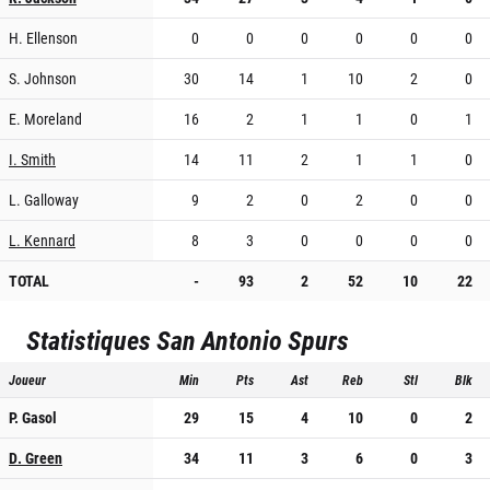
H. Ellenson
0
0
0
0
0
0
S. Johnson
30
14
1
10
2
0
E. Moreland
16
2
1
1
0
1
I. Smith
14
11
2
1
1
0
L. Galloway
9
2
0
2
0
0
L. Kennard
8
3
0
0
0
0
TOTAL
-
93
2
52
10
22
Statistiques
San Antonio Spurs
Joueur
Min
Pts
Ast
Reb
Stl
Blk
P. Gasol
29
15
4
10
0
2
D. Green
34
11
3
6
0
3