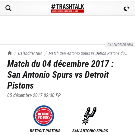
CALENDRIER NBA
TrashTalk Actu NBA
Calendrier NBA
Match
San Antonio Spurs
vs
Detroit Pistons
du
Match du
04 décembre 2017
:
04/12/2017
San Antonio Spurs
vs
Detroit
Pistons
05 décembre 2017 02:30
FR
DETROIT PISTONS
SAN ANTONIO SPURS