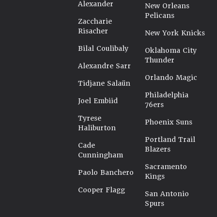
Alexander
New Orleans
Pelicans
Zaccharie
Risacher
New York Knicks
Bilal Coulibaly
Oklahoma City
Thunder
Alexandre Sarr
Orlando Magic
Tidjane Salaün
Philadelphia
Joel Embiid
76ers
Tyrese
Phoenix Suns
Haliburton
Portland Trail
Cade
Blazers
Cunningham
Sacramento
Paolo Banchero
Kings
Cooper Flagg
San Antonio
Spurs