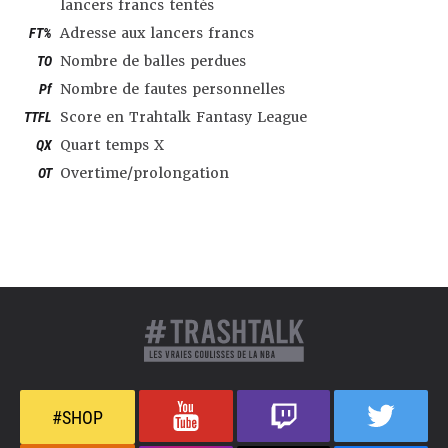
lancers francs tentés
FT%
Adresse aux lancers francs
TO
Nombre de balles perdues
Pf
Nombre de fautes personnelles
TTFL
Score en Trahtalk Fantasy League
QX
Quart temps X
OT
Overtime/prolongation
#SHOP