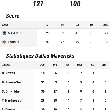
121
100
Score
Team
Q1
Q2
Q3
Q4
Total
MAVERICKS
20
32
41
28
121
KNICKS
32
27
15
26
100
Statistiques
Dallas Mavericks
Joueur
Min
Pts
Ast
Reb
Stl
Blk
D. Powell
18
6
1
7
1
0
D. Finney-Smith
31
3
1
5
0
0
S. Dinwiddie
30
17
9
9
0
1
T. Hardaway Jr.
28
28
1
7
1
0
L. Doncic
29
30
7
8
1
3