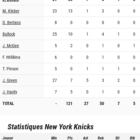
M. Kleber
23
13
1
3
0
0
D. Bertans
8
0
0
0
0
0
Bullock
25
10
1
4
1
0
J. McGee
5
2
0
1
0
1
F. Ntilikina
6
0
0
1
0
0
T. Pinson
5
0
1
1
1
0
J. Green
27
7
5
3
2
0
J. Hardy
7
5
0
1
0
0
TOTAL
-
121
27
50
7
5
Statistiques
New York Knicks
Joueur
Min
Pts
Ast
Reb
Stl
Blk