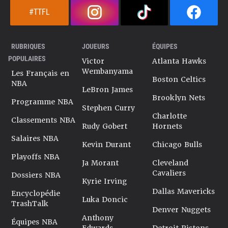
#TTFL
RUBRIQUES
JOUEURS
ÉQUIPES
POPULAIRES
Victor
Atlanta Hawks
Wembanyama
Les Français en
Boston Celtics
NBA
LeBron James
Brooklyn Nets
Programme NBA
Stephen Curry
Charlotte
Classements NBA
Rudy Gobert
Hornets
Salaires NBA
Kevin Durant
Chicago Bulls
Playoffs NBA
Ja Morant
Cleveland
Cavaliers
Dossiers NBA
Kyrie Irving
Dallas Mavericks
Encyclopédie
Luka Doncic
TrashTalk
Denver Nuggets
Anthony
Équipes NBA