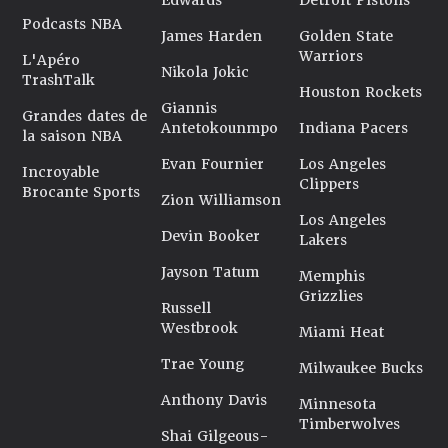
Edwards
Detroit Pistons
Podcasts NBA
James Harden
Golden State
Warriors
L'Apéro
Nikola Jokic
TrashTalk
Houston Rockets
Giannis
Grandes dates de
Antetokounmpo
Indiana Pacers
la saison NBA
Evan Fournier
Los Angeles
Incroyable
Clippers
Brocante Sports
Zion Williamson
Los Angeles
Devin Booker
Lakers
Jayson Tatum
Memphis
Grizzlies
Russell
Westbrook
Miami Heat
Trae Young
Milwaukee Bucks
Anthony Davis
Minnesota
Timberwolves
Shai Gilgeous-