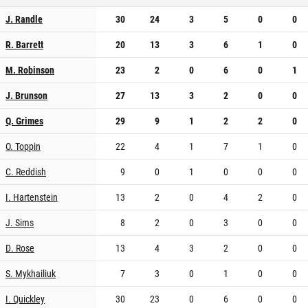
J. Randle
30
24
3
5
0
0
R. Barrett
20
13
3
6
1
0
M. Robinson
23
2
0
6
0
1
J. Brunson
27
13
3
2
0
0
Q. Grimes
29
9
1
2
2
0
O. Toppin
22
4
1
7
1
0
C. Reddish
9
0
1
0
0
0
I. Hartenstein
13
2
0
4
2
0
J. Sims
8
2
0
3
0
0
D. Rose
13
4
3
2
0
0
S. Mykhailiuk
7
3
0
1
0
0
I. Quickley
30
23
0
6
0
0