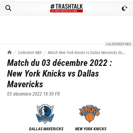
CALENDRIER NBA
TrashTalk Actu NBA
Calendrier NBA
Match
New York Knicks
vs
Dallas Mavericks
du
Match du
03 décembre 2022
:
03/12/2022
New York Knicks
vs
Dallas
Mavericks
03 décembre 2022 18:30
FR
DALLAS MAVERICKS
NEW YORK KNICKS