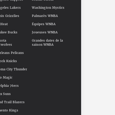
geles Lakers
Washington Mystics
s Grizzlies
Palmarès WNBA
 Heat
Équipes WNBA
ukee Bucks
Joueuses WNBA
sota
Grandes dates de la
rwolves
saison WNBA
leans Pelicans
ork Knicks
oma City Thunder
o Magic
elphia 76ers
x Suns
nd Trail Blazers
mento Kings