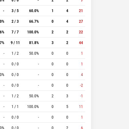
-
3 / 5
60.0%
1
4
21
.0%
2 / 3
66.7%
0
4
27
.6%
7 / 7
100.0%
2
2
22
.7%
9 / 11
81.8%
3
2
44
-
1 / 2
50.0%
0
0
1
-
0 / 0
-
0
0
1
.0%
0 / 0
-
0
0
4
-
0 / 0
-
0
0
-2
-
1 / 2
50.0%
2
3
-1
-
1 / 1
100.0%
0
5
11
-
0 / 0
-
0
0
1
.0%
0 / 0
-
0
2
6