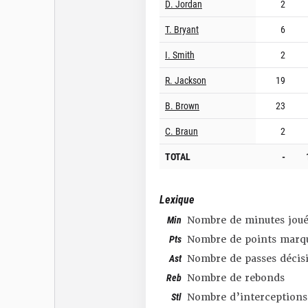
D. Jordan
2
T. Bryant
6
I. Smith
2
R. Jackson
19
B. Brown
23
C. Braun
2
TOTAL
-
Lexique
Min
Nombre de minutes joué
Pts
Nombre de points marq
Ast
Nombre de passes décis
Reb
Nombre de rebonds
Stl
Nombre d’interceptions