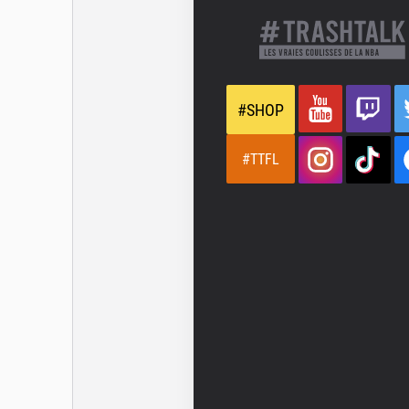
#SHOP
#TTFL