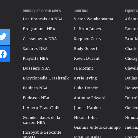
RUBRIQUES POPULAIRES
JOUEURS
ÉQUIPES
Les Français en NBA
Victor Wembanyama
Atlant
Programme NBA
LeBron James
Boston
Classements NBA
Stephen Curry
Brookl
Salaires NBA
Rudy Gobert
Charlo
Playoffs NBA
Kevin Durant
Chicag
Dossiers NBA
Ja Morant
Clevel
Encyclopédie TrashTalk
Kyrie Irving
Dallas
Équipes NBA
Luka Doncic
Denve
Podcasts NBA
Anthony Edwards
Detroi
L'Apéro TrashTalk
James Harden
Golden
Grandes dates de la
Nikola Jokic
Houst
saison NBA
Giannis Antetokounmpo
Indian
Incroyable Brocante
Sports
Evan Fournier
Los An