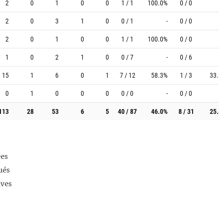
2
0
1
0
0
1 / 1
100.0%
0 / 0
2
0
3
1
0
0 / 1
-
0 / 0
2
0
1
0
0
1 / 1
100.0%
0 / 0
1
0
2
1
0
0 / 7
-
0 / 6
15
1
6
0
1
7 / 12
58.3%
1 / 3
33
0
1
0
0
0
0 / 0
-
0 / 0
113
28
53
6
5
40 / 87
46.0%
8 / 31
25
es
ués
ives