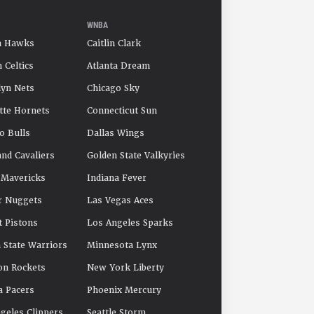
WNBA
a Hawks
Caitlin Clark
 Celtics
Atlanta Dream
yn Nets
Chicago Sky
tte Hornets
Connecticut Sun
o Bulls
Dallas Wings
and Cavaliers
Golden State Valkyries
 Mavericks
Indiana Fever
r Nuggets
Las Vegas Aces
t Pistons
Los Angeles Sparks
 State Warriors
Minnesota Lynx
on Rockets
New York Liberty
a Pacers
Phoenix Mercury
geles Clippers
Seattle Storm