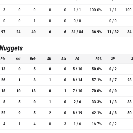
3
0
0
0
0
1 / 1
100.0%
1 / 1
100
0
0
1
0
0
0 / 0
-
0 / 0
97
24
40
6
6
31 / 84
36.9%
11 / 32
34
 Nuggets
Pts
Ast
Reb
Stl
Blk
FG
FG%
3P
13
0
5
0
0
5 / 10
50.0%
0 / 2
26
1
8
1
0
8 / 14
57.1%
2 / 7
28
18
10
18
0
1
7 / 10
70.0%
0 / 0
8
5
0
1
0
2 / 6
33.3%
1 / 3
33
22
9
5
2
0
8 / 19
42.1%
4 / 8
50
4
1
4
0
3
1 / 6
16.7%
0 / 2