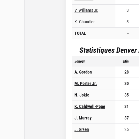
V. Williams Jr.
3
K. Chandler
3
TOTAL
-
Statistiques
Denver
Joueur
Min
A. Gordon
28
M. Porter Jr.
30
N. Jokic
35
K. Caldwell-Pope
31
J. Murray
37
J. Green
25