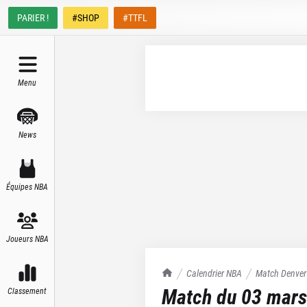
PARIER !
#SHOP
#TTFL
Menu
News
Équipes NBA
Joueurs NBA
TrashTalk Actu NBA
Calendrier NBA
Match
Denver
Match du
03 mars
Classement