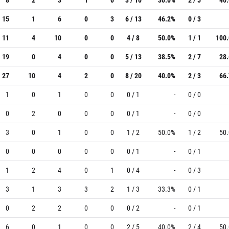
15
1
6
0
3
6 / 13
46.2%
0 / 3
11
4
10
0
0
4 / 8
50.0%
1 / 1
100
19
0
4
0
0
5 / 13
38.5%
2 / 7
28
27
10
4
2
0
8 / 20
40.0%
2 / 3
66
1
0
1
0
0
0 / 1
-
0 / 0
0
2
0
0
0
0 / 1
-
0 / 0
3
0
1
0
0
1 / 2
50.0%
1 / 2
50
0
0
0
0
0
0 / 1
-
0 / 1
1
2
4
0
1
0 / 4
-
0 / 3
3
1
3
3
2
1 / 3
33.3%
0 / 1
0
2
2
0
0
0 / 2
-
0 / 1
6
0
1
0
0
2 / 5
40.0%
2 / 4
50