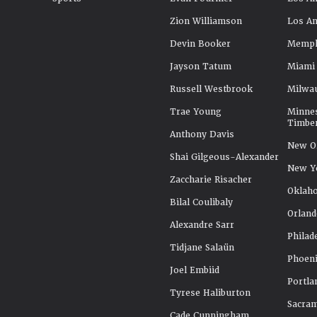
Zion Williamson
Los An
Devin Booker
Memphi
Jayson Tatum
Miami
Russell Westbrook
Milwa
Trae Young
Minne
Timbe
Anthony Davis
New Or
Shai Gilgeous-Alexander
New Y
Zaccharie Risacher
Oklah
Bilal Coulibaly
Orland
Alexandre Sarr
Philad
Tidjane Salaün
Phoeni
Joel Embiid
Portla
Tyrese Haliburton
Sacra
Cade Cunningham