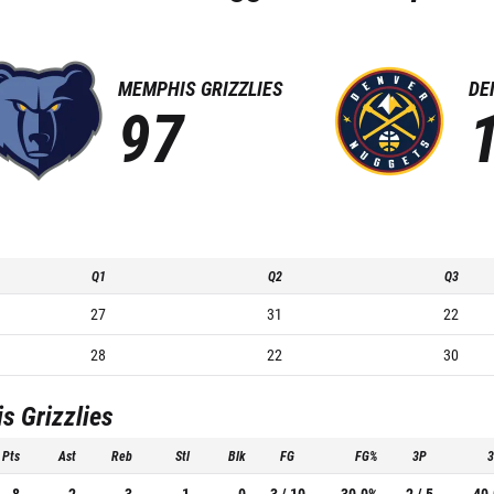
MEMPHIS GRIZZLIES
DE
97
Q1
Q2
Q3
27
31
22
28
22
30
 Grizzlies
Pts
Ast
Reb
Stl
Blk
FG
FG%
3P
8
2
3
1
0
3 / 10
30.0%
2 / 5
40