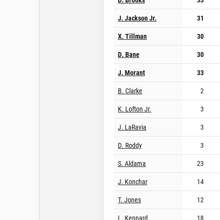
J. Jackson Jr.
31
X. Tillman
30
D. Bane
30
J. Morant
33
B. Clarke
2
K. Lofton Jr.
3
J. LaRavia
3
D. Roddy
3
S. Aldama
23
J. Konchar
14
T. Jones
12
L. Kennard
18