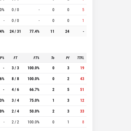
.0%
0 / 0
-
0
0
5
-
0 / 0
-
0
0
1
.4%
24 / 31
77.4%
11
24
-
3P%
FT
FT%
To
Pf
TTFL
-
3 / 3
100.0%
0
3
19
.6%
8 / 8
100.0%
0
2
43
-
4 / 6
66.7%
2
5
51
.3%
3 / 4
75.0%
1
3
12
.0%
2 / 4
50.0%
2
3
33
-
2 / 2
100.0%
0
1
8