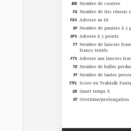
Blk
Nombre de contres
FG
Nombre de tirs réussis 
FG%
Adresse au tir
3P
Nombre de paniers à 3 p
3P%
Adresse à 3 points
FT
Nombre de lancers franc
francs tentés
FT%
Adresse aux lancers fra
TO
Nombre de balles perdu
Pf
Nombre de fautes perso
TTFL
Score en Trahtalk Fant
QX
Quart temps X
OT
Overtime/prolongation