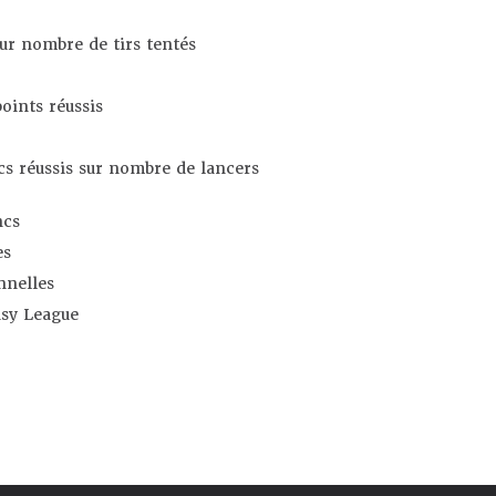
sur nombre de tirs tentés
oints réussis
s réussis sur nombre de lancers
ncs
es
nnelles
asy League