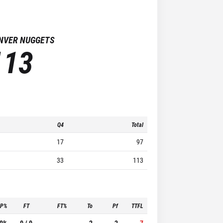
NVER NUGGETS
113
Q4
Total
17
97
33
113
3P%
FT
FT%
To
Pf
TTFL
.0%
0 / 0
-
2
2
7