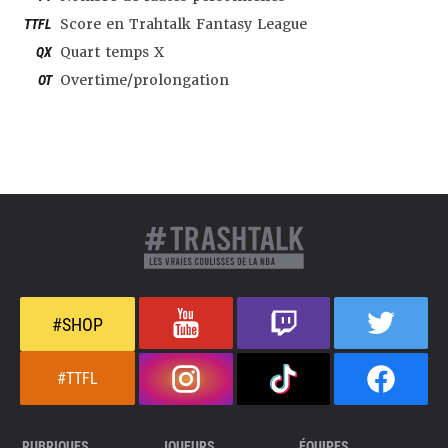
TTFL
Score en Trahtalk Fantasy League
QX
Quart temps X
OT
Overtime/prolongation
#SHOP
#TTFL
RUBRIQUES
JOUEURS
ÉQUIPES