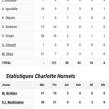
A. Iguodala
16
3
2
3
0
1
K. Okpala
1
0
1
0
0
0
D. Dedmon
13
14
0
8
1
0
G. Dragic
30
18
2
2
1
1
G. Vincent
1
3
0
0
0
0
M. Strus
21
7
2
3
1
0
TOTAL
-
121
30
42
10
6
Statistiques
Charlotte Hornets
Joueur
Min
Pts
Ast
Reb
Stl
Blk
M. Bridges
31
15
5
4
0
0
P.J. Washington
30
21
0
6
3
0