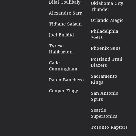
Bilal Coulibaly
Oklahoma City
Thunder
Alexandre Sarr
Orlando Magic
Tidjane Salaün
Philadelphia
Joel Embiid
76ers
Tyrese
Phoenix Suns
Haliburton
Portland Trail
Cade
Blazers
Cunningham
Sacramento
Paolo Banchero
Kings
Cooper Flagg
San Antonio
Spurs
Seattle
Supersonics
Toronto Raptors