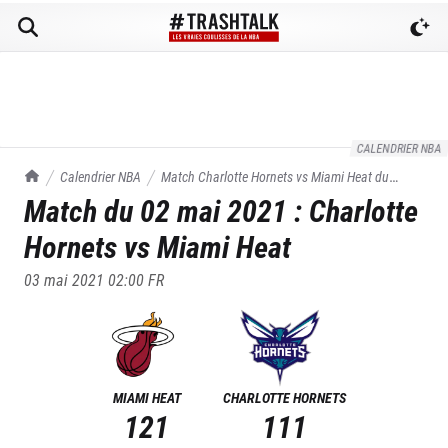
CALENDRIER NBA
TrashTalk Actu NBA
Calendrier NBA
Match
Charlotte Hornets
vs
Miami Heat
du
Match du
02 mai 2021
:
Charlotte
02/05/2021
Hornets
vs
Miami Heat
03 mai 2021 02:00
FR
MIAMI HEAT
CHARLOTTE HORNETS
121
111