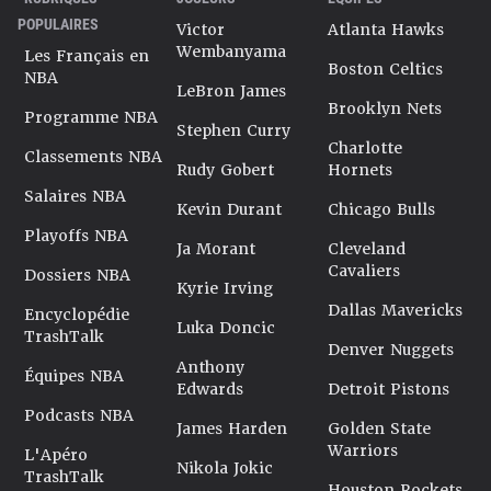
POPULAIRES
Victor
Atlanta Hawks
Wembanyama
Les Français en
Boston Celtics
NBA
LeBron James
Brooklyn Nets
Programme NBA
Stephen Curry
Charlotte
Classements NBA
Rudy Gobert
Hornets
Salaires NBA
Kevin Durant
Chicago Bulls
Playoffs NBA
Ja Morant
Cleveland
Cavaliers
Dossiers NBA
Kyrie Irving
Dallas Mavericks
Encyclopédie
Luka Doncic
TrashTalk
Denver Nuggets
Anthony
Équipes NBA
Edwards
Detroit Pistons
Podcasts NBA
James Harden
Golden State
Warriors
L'Apéro
Nikola Jokic
TrashTalk
Houston Rockets