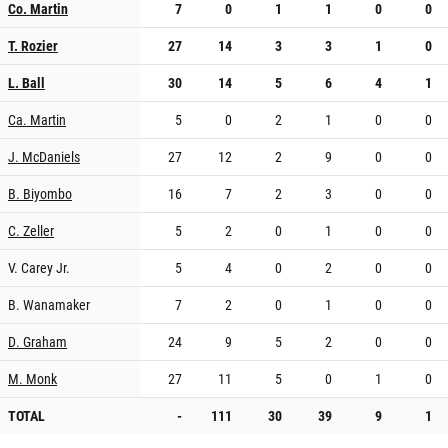
Co. Martin
7
0
1
1
0
0
T. Rozier
27
14
3
3
1
0
L. Ball
30
14
5
6
4
1
Ca. Martin
5
0
2
1
0
0
J. McDaniels
27
12
2
9
0
0
B. Biyombo
16
7
2
3
0
0
C. Zeller
5
2
0
1
0
0
V. Carey Jr.
5
4
0
2
0
0
B. Wanamaker
7
2
0
1
0
0
D. Graham
24
9
5
2
0
0
M. Monk
27
11
5
0
1
0
TOTAL
-
111
30
39
9
1