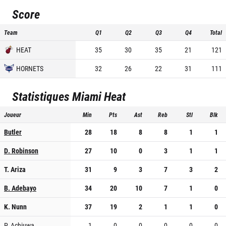
Score
Team
Q1
Q2
Q3
Q4
Total
HEAT
35
30
35
21
121
HORNETS
32
26
22
31
111
Statistiques
Miami Heat
Joueur
Min
Pts
Ast
Reb
Stl
Blk
Butler
28
18
8
8
1
1
D. Robinson
27
10
0
3
1
1
T. Ariza
31
9
3
7
3
2
B. Adebayo
34
20
10
7
1
0
K. Nunn
37
19
2
1
1
0
P. Achiuwa
1
0
0
0
0
0