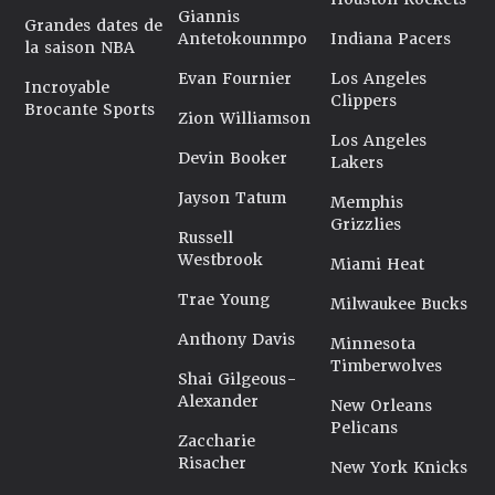
Giannis
Grandes dates de
Antetokounmpo
Indiana Pacers
la saison NBA
Evan Fournier
Los Angeles
Incroyable
Clippers
Brocante Sports
Zion Williamson
Los Angeles
Devin Booker
Lakers
Jayson Tatum
Memphis
Grizzlies
Russell
Westbrook
Miami Heat
Trae Young
Milwaukee Bucks
Anthony Davis
Minnesota
Timberwolves
Shai Gilgeous-
Alexander
New Orleans
Pelicans
Zaccharie
Risacher
New York Knicks