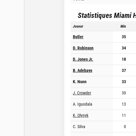
Statistiques
Miami 
Joueur
Min
Butler
35
D. Robinson
34
D. Jones Jr.
18
B. Adebayo
37
K. Nunn
33
J. Crowder
30
A. Iguodala
13
K. Olynyk
11
C. Silva
0