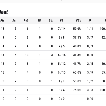
Heat
Pts
Ast
Reb
Stl
Blk
FG
FG%
3P
18
7
6
1
0
7 / 14
50.0%
1 / 1
100
9
0
3
0
0
3 / 8
37.5%
3 / 7
42
4
2
4
0
0
2 / 5
40.0%
0 / 3
14
5
13
1
3
5 / 16
31.3%
0 / 0
13
2
8
1
0
5 / 12
41.7%
2 / 5
40
18
4
4
0
0
6 / 10
60.0%
5 / 9
55
3
2
3
0
1
1 / 2
50.0%
1 / 2
50
11
2
1
1
0
3 / 4
75.0%
3 / 3
100
0
0
0
0
0
0 / 0
-
0 / 0