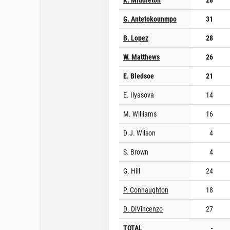
G. Antetokounmpo
31
B. Lopez
28
W. Matthews
26
E. Bledsoe
21
E. Ilyasova
14
M. Williams
16
D.J. Wilson
4
S. Brown
4
G. Hill
24
P. Connaughton
18
D. DiVincenzo
27
TOTAL
-