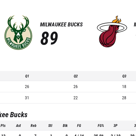
MILWAUKEE BUCKS
89
Q1
Q2
Q3
26
26
18
31
22
28
kee Bucks
Pts
Ast
Reb
Stl
Blk
FG
FG%
3P
12
0
7
1
0
4 / 16
25.0%
2 / 10
20