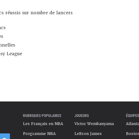
s réussis sur nombre de lancers
ncs
es
nnelles
asy League
RUBRIQUES POPULAIRES
JOUEURS
ÉQUIPES
Les Français en NBA
Victor Wembanyama
Atlant
Programme NBA
LeBron James
Boston