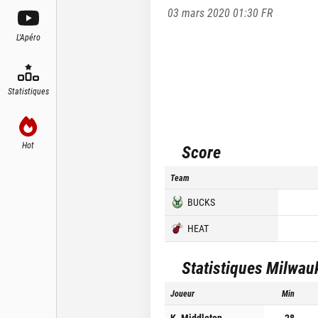
03 mars 2020 01:30
FR
L'Apéro
Statistiques
Hot
Score
Team
BUCKS
HEAT
Statistiques
Milwau
Joueur
Min
K. Middleton
28