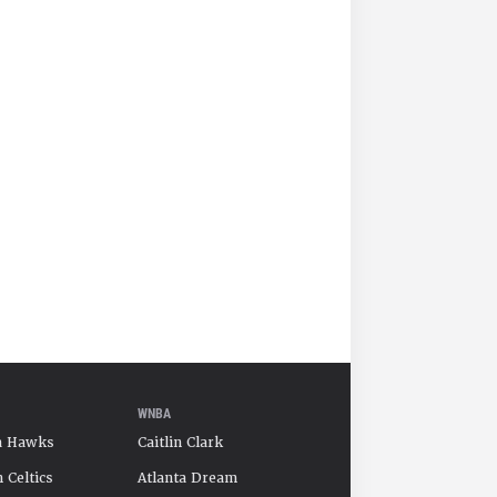
WNBA
a Hawks
Caitlin Clark
 Celtics
Atlanta Dream