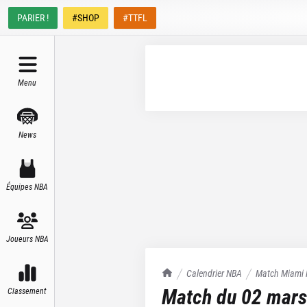
PARIER !
#SHOP
#TTFL
Menu
News
Équipes NBA
Joueurs NBA
TrashTalk Actu NBA
Calendrier NBA
Match
Miami 
Match du
02 mars
Classement