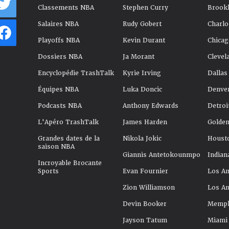
Classements NBA
Stephen Curry
Brookl
Salaires NBA
Rudy Gobert
Charlo
Playoffs NBA
Kevin Durant
Chicag
Dossiers NBA
Ja Morant
Clevel
Encyclopédie TrashTalk
Kyrie Irving
Dallas
Équipes NBA
Luka Doncic
Denve
Podcasts NBA
Anthony Edwards
Detroi
L'Apéro TrashTalk
James Harden
Golden
Grandes dates de la
Nikola Jokic
Houst
saison NBA
Giannis Antetokounmpo
Indian
Incroyable Brocante
Sports
Evan Fournier
Los An
Zion Williamson
Los An
Devin Booker
Memphi
Jayson Tatum
Miami