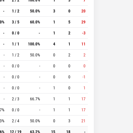
-
1 / 2
50.0%
3
0
20
.0%
3 / 5
60.0%
1
5
29
-
0 / 0
-
1
2
-3
-
1 / 1
100.0%
4
1
11
-
1 / 2
50.0%
0
2
2
-
0 / 0
-
0
0
0
-
0 / 0
-
0
0
-1
-
0 / 0
-
1
0
1
-
2 / 3
66.7%
1
1
17
.7%
0 / 0
-
1
1
17
.3%
2 / 4
50.0%
0
3
21
.6%
12 / 19
63.2%
15
18
-