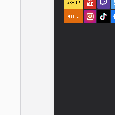
#SHOP
#TTFL