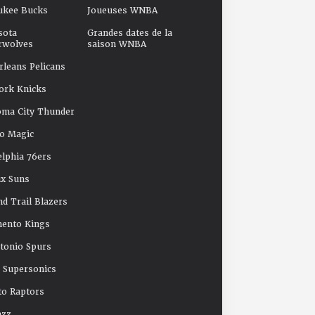
ukee Bucks
Joueuses WNBA
sota
Grandes dates de la
rwolves
saison WNBA
leans Pelicans
ork Knicks
oma City Thunder
o Magic
elphia 76ers
x Suns
nd Trail Blazers
mento Kings
tonio Spurs
e Supersonics
o Raptors
azz