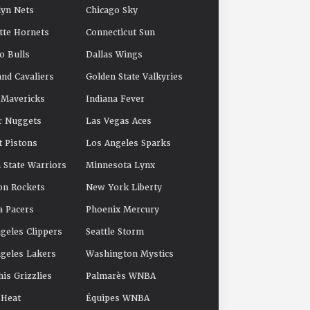
yn Nets
Chicago Sky
tte Hornets
Connecticut Sun
o Bulls
Dallas Wings
and Cavaliers
Golden State Valkyries
 Mavericks
Indiana Fever
r Nuggets
Las Vegas Aces
t Pistons
Los Angeles Sparks
 State Warriors
Minnesota Lynx
on Rockets
New York Liberty
a Pacers
Phoenix Mercury
geles Clippers
Seattle Storm
geles Lakers
Washington Mystics
s Grizzlies
Palmarès WNBA
 Heat
Équipes WNBA