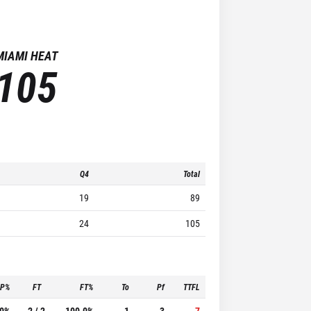
MIAMI HEAT
105
Q4
Total
19
89
24
105
3P%
FT
FT%
To
Pf
TTFL
.0%
2 / 2
100.0%
1
3
7