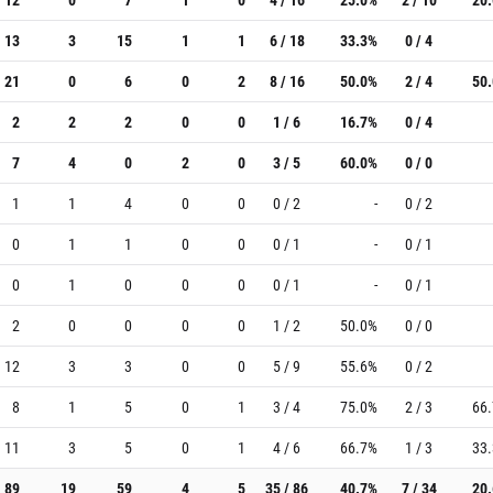
13
3
15
1
1
6 / 18
33.3%
0 / 4
21
0
6
0
2
8 / 16
50.0%
2 / 4
50
2
2
2
0
0
1 / 6
16.7%
0 / 4
7
4
0
2
0
3 / 5
60.0%
0 / 0
1
1
4
0
0
0 / 2
-
0 / 2
0
1
1
0
0
0 / 1
-
0 / 1
0
1
0
0
0
0 / 1
-
0 / 1
2
0
0
0
0
1 / 2
50.0%
0 / 0
12
3
3
0
0
5 / 9
55.6%
0 / 2
8
1
5
0
1
3 / 4
75.0%
2 / 3
66
11
3
5
0
1
4 / 6
66.7%
1 / 3
33
89
19
59
4
5
35 / 86
40.7%
7 / 34
20