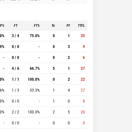
3P%
FT
FT%
To
Pf
TTFL
.0%
3 / 4
75.0%
0
1
35
.9%
0 / 0
-
0
3
9
-
0 / 0
-
0
2
6
-
4 / 6
66.7%
5
1
27
.0%
1 / 1
100.0%
0
2
22
.6%
1 / 3
33.3%
1
4
27
.0%
0 / 0
-
1
0
8
.0%
2 / 2
100.0%
2
5
20
-
0 / 0
-
0
0
0