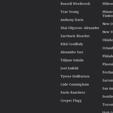
Russell Westbrook
Milwa
Trae Young
Minne
Timbe
Anthony Davis
New Or
Shai Gilgeous-Alexander
New Y
Zaccharie Risacher
Oklah
Bilal Coulibaly
Orland
Alexandre Sarr
Philad
Tidjane Salaün
Phoeni
Joel Embiid
Portla
Tyrese Haliburton
Sacra
Cade Cunningham
San An
Paolo Banchero
Seattl
Cooper Flagg
Toront
Utah J