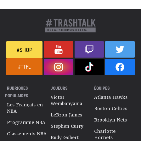
#SHOP
#TTFL
RUBRIQUES
JOUEURS
ÉQUIPES
POPULAIRES
Victor
Atlanta Hawks
Wembanyama
Les Français en
Boston Celtics
NBA
LeBron James
Brooklyn Nets
Programme NBA
Stephen Curry
Charlotte
Classements NBA
Rudy Gobert
Hornets