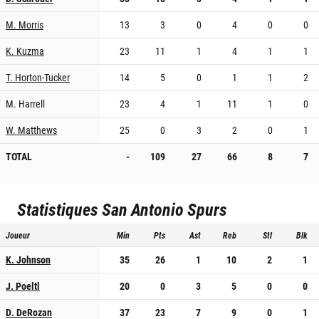
M. Morris
13
3
0
4
0
0
K. Kuzma
23
11
1
4
1
1
T. Horton-Tucker
14
5
0
1
1
2
M. Harrell
23
4
1
11
1
0
W. Matthews
25
0
3
2
0
1
TOTAL
-
109
27
66
8
7
Statistiques
San Antonio Spurs
Joueur
Min
Pts
Ast
Reb
Stl
Blk
K. Johnson
35
26
1
10
2
1
J. Poeltl
20
0
3
5
0
0
D. DeRozan
37
23
7
9
0
1