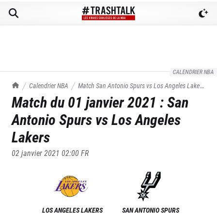
CALENDRIER NBA
TrashTalk Actu NBA
Calendrier NBA
Match
San Antonio Spurs
vs
Los Angeles Lakers
Match du
01 janvier 2021
:
San
du
01/01/2021
Antonio Spurs
vs
Los Angeles
Lakers
02 janvier 2021 02:00
FR
LOS ANGELES LAKERS
SAN ANTONIO SPURS