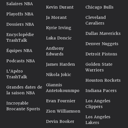
Salaires NBA
Kevin Durant
Chicago Bulls
Playoffs NBA
Ja Morant
Cleveland
Cavaliers
Dossiers NBA
Kyrie Irving
Dallas Mavericks
Encyclopédie
Luka Doncic
TrashTalk
Denver Nuggets
Anthony
Équipes NBA
Edwards
Detroit Pistons
Podcasts NBA
James Harden
Golden State
Warriors
L'Apéro
Nikola Jokic
TrashTalk
Houston Rockets
Giannis
Grandes dates de
Antetokounmpo
Indiana Pacers
la saison NBA
Evan Fournier
Los Angeles
Incroyable
Clippers
Brocante Sports
Zion Williamson
Los Angeles
Devin Booker
Lakers