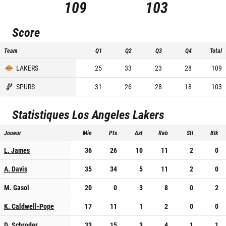
109
103
Score
Team
Q1
Q2
Q3
Q4
Total
LAKERS
25
33
23
28
109
SPURS
31
26
28
18
103
Statistiques
Los Angeles Lakers
Joueur
Min
Pts
Ast
Reb
Stl
Blk
L. James
36
26
10
11
2
0
A. Davis
35
34
5
11
2
0
M. Gasol
20
0
3
8
0
2
K. Caldwell-Pope
17
11
1
2
0
0
D. Schroder
33
15
3
4
1
1