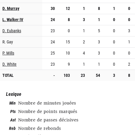
D. Murray
30
12
1
8
1
0
L. Walker IV
24
8
3
1
0
0
D. Eubanks
23
0
1
5
0
3
R. Gay
24
15
2
3
0
1
P. Mills
25
10
4
3
0
0
D. White
23
9
1
1
0
2
TOTAL
-
103
23
54
3
8
Lexique
Min
Nombre de minutes jouées
Pts
Nombre de points marqués
Ast
Nombre de passes décisives
Reb
Nombre de rebonds