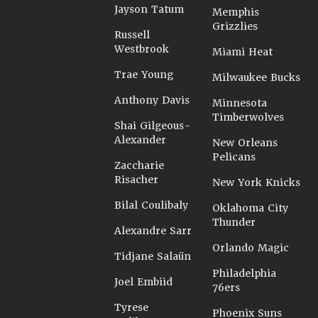
Jayson Tatum
Memphis
Grizzlies
Russell
Westbrook
Miami Heat
Trae Young
Milwaukee Bucks
Anthony Davis
Minnesota
Timberwolves
Shai Gilgeous-
Alexander
New Orleans
Pelicans
Zaccharie
Risacher
New York Knicks
Bilal Coulibaly
Oklahoma City
Thunder
Alexandre Sarr
Orlando Magic
Tidjane Salaün
Philadelphia
Joel Embiid
76ers
Tyrese
Phoenix Suns