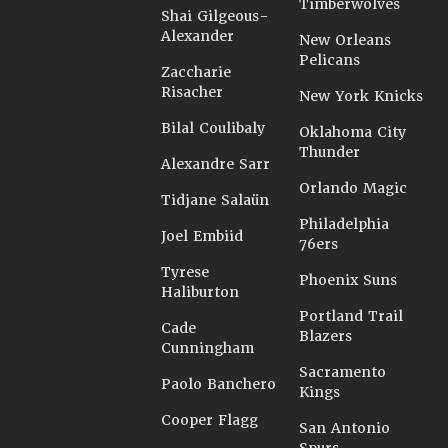
Timberwolves
Shai Gilgeous-
Alexander
New Orleans
Pelicans
Zaccharie
Risacher
New York Knicks
Bilal Coulibaly
Oklahoma City
Thunder
Alexandre Sarr
Orlando Magic
Tidjane Salaün
Philadelphia
Joel Embiid
76ers
Tyrese
Phoenix Suns
Haliburton
Portland Trail
Cade
Blazers
Cunningham
Sacramento
Paolo Banchero
Kings
Cooper Flagg
San Antonio