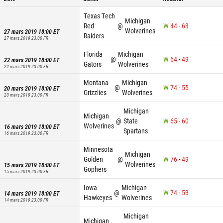
Texas Tech
Michigan
Red
@
W
44
-
63
Wolverines
27 mars 2019 18:00
ET
Raiders
27 mars 2019 23:00
FR
Florida
Michigan
@
W
64
-
49
22 mars 2019 18:00
ET
Gators
Wolverines
22 mars 2019 23:00
FR
Montana
Michigan
@
W
74
-
55
20 mars 2019 18:00
ET
Grizzlies
Wolverines
20 mars 2019 23:00
FR
Michigan
Michigan
@
State
W
65
-
60
Wolverines
16 mars 2019 18:00
ET
Spartans
16 mars 2019 23:00
FR
Minnesota
Michigan
Golden
@
W
76
-
49
Wolverines
15 mars 2019 18:00
ET
Gophers
15 mars 2019 23:00
FR
Iowa
Michigan
@
W
74
-
53
14 mars 2019 18:00
ET
Hawkeyes
Wolverines
14 mars 2019 23:00
FR
Michigan
Michigan