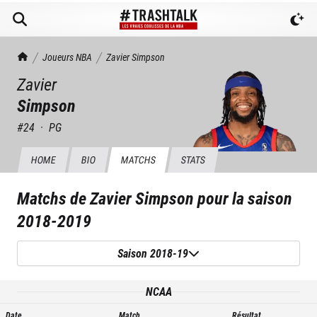
TrashTalk Actu NBA
Joueurs NBA
Zavier
Simpson
Zavier
Simpson
#
24
·
PG
HOME
BIO
MATCHS
STATS
Matchs de
Zavier Simpson
pour la saison
2018-2019
Saison 2018-19
NCAA
Date
Match
Résultat