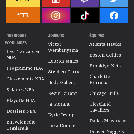
#TTFL
RUBRIQUES
JOUEURS
ÉQUIPES
POPULAIRES
Victor
Atlanta Hawks
Wembanyama
Les Français en
Boston Celtics
NBA
LeBron James
Brooklyn Nets
Programme NBA
Stephen Curry
Charlotte
Classements NBA
Rudy Gobert
Hornets
Salaires NBA
Kevin Durant
Chicago Bulls
Playoffs NBA
Ja Morant
Cleveland
Cavaliers
Dossiers NBA
Kyrie Irving
Dallas Mavericks
Encyclopédie
Luka Doncic
TrashTalk
Denver Nuggets