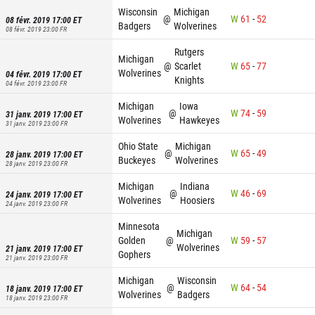
Wisconsin
Michigan
@
W
61
-
52
08 févr. 2019 17:00
ET
Badgers
Wolverines
08 févr. 2019 23:00
FR
Rutgers
Michigan
@
Scarlet
W
65
-
77
Wolverines
04 févr. 2019 17:00
ET
Knights
04 févr. 2019 23:00
FR
Michigan
Iowa
@
W
74
-
59
31 janv. 2019 17:00
ET
Wolverines
Hawkeyes
31 janv. 2019 23:00
FR
Ohio State
Michigan
@
W
65
-
49
28 janv. 2019 17:00
ET
Buckeyes
Wolverines
28 janv. 2019 23:00
FR
Michigan
Indiana
@
W
46
-
69
24 janv. 2019 17:00
ET
Wolverines
Hoosiers
24 janv. 2019 23:00
FR
Minnesota
Michigan
Golden
@
W
59
-
57
Wolverines
21 janv. 2019 17:00
ET
Gophers
21 janv. 2019 23:00
FR
Michigan
Wisconsin
@
W
64
-
54
18 janv. 2019 17:00
ET
Wolverines
Badgers
18 janv. 2019 23:00
FR