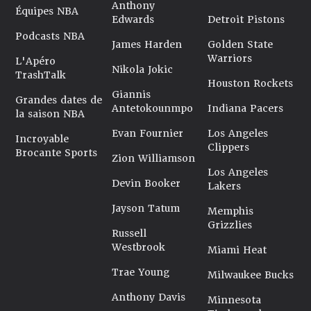
Anthony
Équipes NBA
Edwards
Detroit Pistons
Podcasts NBA
James Harden
Golden State
Warriors
L'Apéro
Nikola Jokic
TrashTalk
Houston Rockets
Giannis
Grandes dates de
Antetokounmpo
Indiana Pacers
la saison NBA
Evan Fournier
Los Angeles
Incroyable
Clippers
Brocante Sports
Zion Williamson
Los Angeles
Devin Booker
Lakers
Jayson Tatum
Memphis
Grizzlies
Russell
Westbrook
Miami Heat
Trae Young
Milwaukee Bucks
Anthony Davis
Minnesota