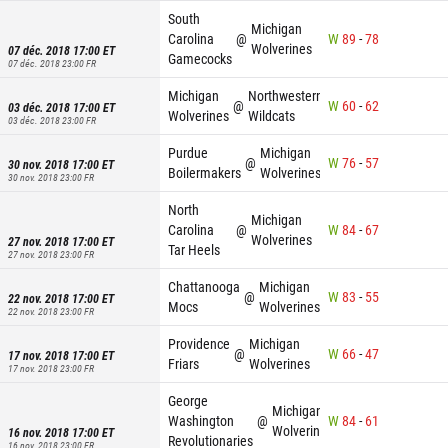
South
Michigan
Carolina
@
W
89
-
78
Wolverines
07 déc. 2018 17:00
ET
Gamecocks
07 déc. 2018 23:00
FR
Michigan
Northwestern
@
W
60
-
62
03 déc. 2018 17:00
ET
Wolverines
Wildcats
03 déc. 2018 23:00
FR
Purdue
Michigan
@
W
76
-
57
30 nov. 2018 17:00
ET
Boilermakers
Wolverines
30 nov. 2018 23:00
FR
North
Michigan
Carolina
@
W
84
-
67
Wolverines
27 nov. 2018 17:00
ET
Tar Heels
27 nov. 2018 23:00
FR
Chattanooga
Michigan
@
W
83
-
55
22 nov. 2018 17:00
ET
Mocs
Wolverines
22 nov. 2018 23:00
FR
Providence
Michigan
@
W
66
-
47
17 nov. 2018 17:00
ET
Friars
Wolverines
17 nov. 2018 23:00
FR
George
Michigan
Washington
@
W
84
-
61
Wolverines
16 nov. 2018 17:00
ET
Revolutionaries
16 nov. 2018 23:00
FR