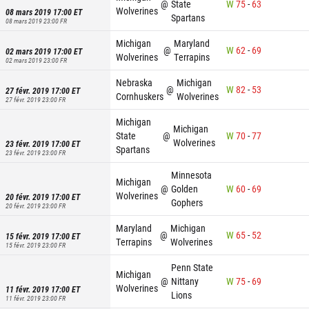
@
State
W
75
-
63
Wolverines
08 mars 2019 17:00
ET
Spartans
08 mars 2019 23:00
FR
Michigan
Maryland
@
W
62
-
69
02 mars 2019 17:00
ET
Wolverines
Terrapins
02 mars 2019 23:00
FR
Nebraska
Michigan
@
W
82
-
53
27 févr. 2019 17:00
ET
Cornhuskers
Wolverines
27 févr. 2019 23:00
FR
Michigan
Michigan
State
@
W
70
-
77
Wolverines
23 févr. 2019 17:00
ET
Spartans
23 févr. 2019 23:00
FR
Minnesota
Michigan
@
Golden
W
60
-
69
Wolverines
20 févr. 2019 17:00
ET
Gophers
20 févr. 2019 23:00
FR
Maryland
Michigan
@
W
65
-
52
15 févr. 2019 17:00
ET
Terrapins
Wolverines
15 févr. 2019 23:00
FR
Penn State
Michigan
@
Nittany
W
75
-
69
Wolverines
11 févr. 2019 17:00
ET
Lions
11 févr. 2019 23:00
FR