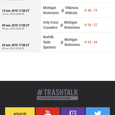
Michigan
Villanova
@
W
46
-
73
13 nov. 2018 17:00
ET
Wolverines
Wildcats
13 nov. 2018 23:00
FR
Holy Cross
Michigan
@
W
56
-
37
09 nov. 2018 17:00
ET
Crusaders
Wolverines
09 nov. 2018 23:00
FR
Norfolk
Michigan
State
@
W
63
-
44
Wolverines
05 nov. 2018 17:00
ET
Spartans
05 nov. 2018 23:00
FR
#SHOP