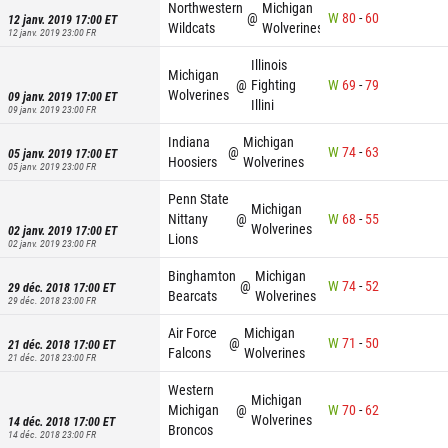
Northwestern
Michigan
@
W
80
-
60
12 janv. 2019 17:00
ET
Wildcats
Wolverines
12 janv. 2019 23:00
FR
Illinois
Michigan
@
Fighting
W
69
-
79
Wolverines
09 janv. 2019 17:00
ET
Illini
09 janv. 2019 23:00
FR
Indiana
Michigan
@
W
74
-
63
05 janv. 2019 17:00
ET
Hoosiers
Wolverines
05 janv. 2019 23:00
FR
Penn State
Michigan
Nittany
@
W
68
-
55
Wolverines
02 janv. 2019 17:00
ET
Lions
02 janv. 2019 23:00
FR
Binghamton
Michigan
@
W
74
-
52
29 déc. 2018 17:00
ET
Bearcats
Wolverines
29 déc. 2018 23:00
FR
Air Force
Michigan
@
W
71
-
50
21 déc. 2018 17:00
ET
Falcons
Wolverines
21 déc. 2018 23:00
FR
Western
Michigan
Michigan
@
W
70
-
62
Wolverines
14 déc. 2018 17:00
ET
Broncos
14 déc. 2018 23:00
FR