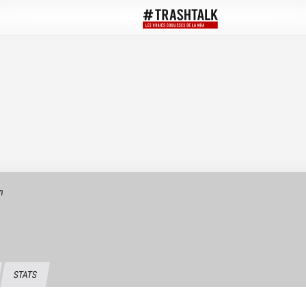
n
STATS