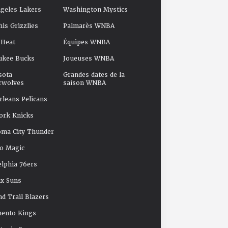
geles Lakers
Washington Mystics
s Grizzlies
Palmarès WNBA
 Heat
Équipes WNBA
ukee Bucks
Joueuses WNBA
sota
Grandes dates de la
rwolves
saison WNBA
leans Pelicans
ork Knicks
oma City Thunder
o Magic
elphia 76ers
x Suns
nd Trail Blazers
mento Kings