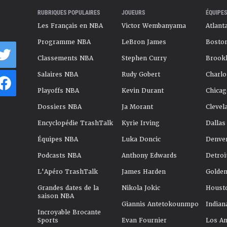
RUBRIQUES POPULAIRES
JOUEURS
ÉQUIPES
Les Français en NBA
Victor Wembanyama
Atlant
Programme NBA
LeBron James
Boston
Classements NBA
Stephen Curry
Brookl
Salaires NBA
Rudy Gobert
Charlo
Playoffs NBA
Kevin Durant
Chicag
Dossiers NBA
Ja Morant
Clevel
Encyclopédie TrashTalk
Kyrie Irving
Dallas
Équipes NBA
Luka Doncic
Denve
Podcasts NBA
Anthony Edwards
Detroi
L'Apéro TrashTalk
James Harden
Golden
Grandes dates de la
Nikola Jokic
Houst
saison NBA
Giannis Antetokounmpo
Indian
Incroyable Brocante
Sports
Evan Fournier
Los An