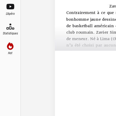
Zav
Contrairement à ce que 
L'Apéro
bonhomme jaune dessiné 
de basketball américain
club roumain. Zavier Si
Statistiques
de meneur. Né à Lima (Ohi
n’a été choisi par aucun
même participé à une sa
Hot
du Oklahoma City Thund
Pas très grand, pas adro
les atouts pour pouvoir
même d’autres qualités 
vision (7,9 passes par 
Michigan Wolverines) ou
se payer quelques interc
rebondeur de Zavier mal
Simpson (mesuré à 1m82