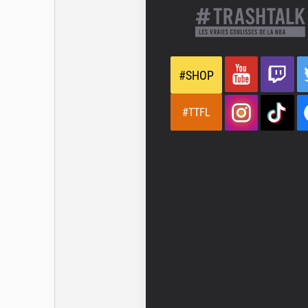
#SHOP
#TTFL