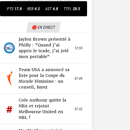
PTS
17.8
REB
4.3
AST
6.8
TTFL
28.5
🔴 EN DIRECT
Jaylen Brown présenté à
Philly : "Quand j’ai
12:59
appris le trade, j’ai jeté
mon portable"
Team USA a annoncé sa
liste pour la Coupe du
07:49
Monde féminine : un
conseil, fuyez
Cole Anthony quitte la
NBA et rejoint
07:32
Melbourne United en
NBL !