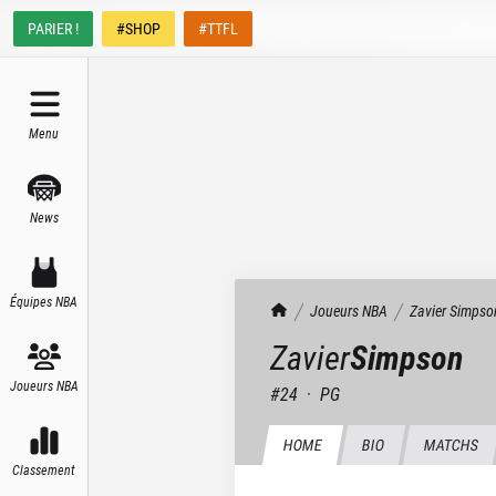
PARIER !
#SHOP
#TTFL
Menu
News
Équipes NBA
TrashTalk Actu NBA
Joueurs NBA
Zavier
Simpso
Zavier
Simpson
Joueurs NBA
#
24
·
PG
HOME
BIO
MATCHS
Classement