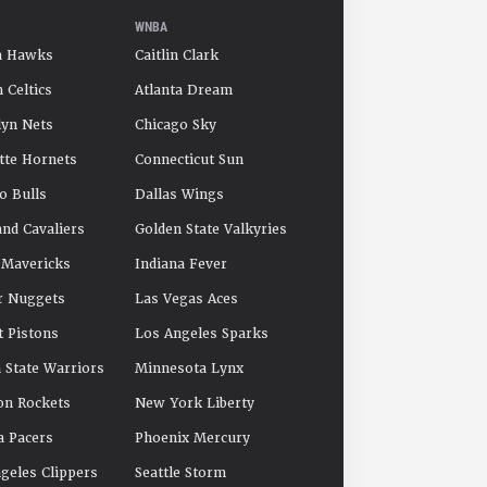
WNBA
a Hawks
Caitlin Clark
 Celtics
Atlanta Dream
yn Nets
Chicago Sky
tte Hornets
Connecticut Sun
o Bulls
Dallas Wings
and Cavaliers
Golden State Valkyries
 Mavericks
Indiana Fever
r Nuggets
Las Vegas Aces
t Pistons
Los Angeles Sparks
 State Warriors
Minnesota Lynx
on Rockets
New York Liberty
a Pacers
Phoenix Mercury
geles Clippers
Seattle Storm