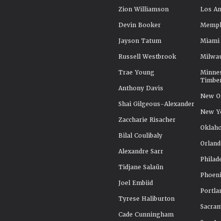
Zion Williamson
Los An
Devin Booker
Memphi
Jayson Tatum
Miami
Russell Westbrook
Milwa
Trae Young
Minne
Timbe
Anthony Davis
New Or
Shai Gilgeous-Alexander
New Y
Zaccharie Risacher
Oklah
Bilal Coulibaly
Orland
Alexandre Sarr
Philad
Tidjane Salaün
Phoeni
Joel Embiid
Portla
Tyrese Haliburton
Sacra
Cade Cunningham