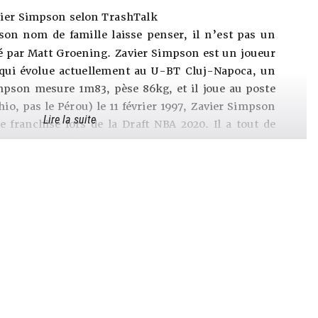
ier Simpson selon TrashTalk
son nom de famille laisse penser, il n’est pas un
par Matt Groening. Zavier Simpson est un joueur
 qui évolue actuellement au U-BT Cluj-Napoca, un
mpson mesure 1m83, pèse 86kg, et il joue au poste
o, pas le Pérou) le 11 février 1997, Zavier Simpson
Lire la suite
e franchise lors de la Draft NBA 2020. Il a tout de
ison NBA (enfin quelques matchs) sous le maillot
er.
it à 3-points, Zavier Simpson ne part pas avec tous
 briller en NBA. Heureusement, il dispose tout de
comme sa capacité à mener le jeu avec une bonne
match lors de sa saison senior en NCAA avec les
 de la bonne volonté en défense qui lui permet de
eptions. Allez, on va aussi noter les qualités de
gré sa taille qui dépasse à peine celle de Homer
 selon les experts de Springfield), ainsi qu’un