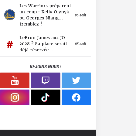
Les Warriors préparent
un coup : Kelly Olynyk
05 août
ou Georges Niang…
tremblez !
LeBron James aux JO
2028 ? Sa place serait
05 août
déjà réservée...
REJOINS NOUS !