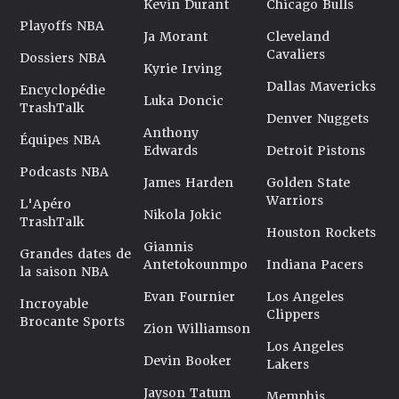
Kevin Durant
Chicago Bulls
Playoffs NBA
Ja Morant
Cleveland
Cavaliers
Dossiers NBA
Kyrie Irving
Dallas Mavericks
Encyclopédie
Luka Doncic
TrashTalk
Denver Nuggets
Anthony
Équipes NBA
Edwards
Detroit Pistons
Podcasts NBA
James Harden
Golden State
Warriors
L'Apéro
Nikola Jokic
TrashTalk
Houston Rockets
Giannis
Grandes dates de
Antetokounmpo
Indiana Pacers
la saison NBA
Evan Fournier
Los Angeles
Incroyable
Clippers
Brocante Sports
Zion Williamson
Los Angeles
Devin Booker
Lakers
Jayson Tatum
Memphis