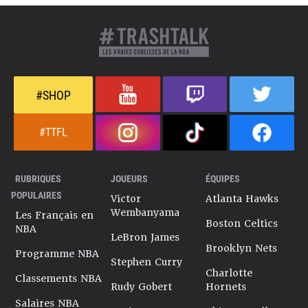
#SHOP
#TTFL
RUBRIQUES
JOUEURS
ÉQUIPES
POPULAIRES
Victor
Atlanta Hawks
Wembanyama
Les Français en
Boston Celtics
NBA
LeBron James
Brooklyn Nets
Programme NBA
Stephen Curry
Charlotte
Classements NBA
Rudy Gobert
Hornets
Salaires NBA