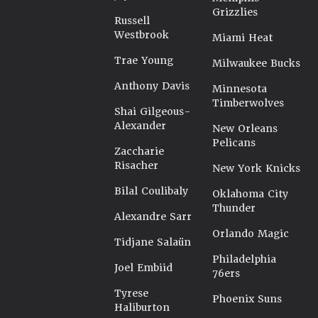
Grizzlies
Russell
Westbrook
Miami Heat
Trae Young
Milwaukee Bucks
Anthony Davis
Minnesota
Timberwolves
Shai Gilgeous-
Alexander
New Orleans
Pelicans
Zaccharie
Risacher
New York Knicks
Bilal Coulibaly
Oklahoma City
Thunder
Alexandre Sarr
Orlando Magic
Tidjane Salaün
Philadelphia
Joel Embiid
76ers
Tyrese
Phoenix Suns
Haliburton