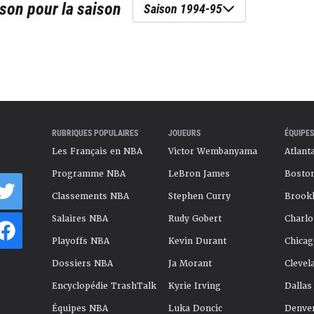
pson
pour la saison
Saison 1994-95
RUBRIQUES POPULAIRES
JOUEURS
ÉQUIPES
Les Français en NBA
Victor Wembanyama
Atlant
Programme NBA
LeBron James
Boston
Classements NBA
Stephen Curry
Brookl
Salaires NBA
Rudy Gobert
Charlo
Playoffs NBA
Kevin Durant
Chicag
Dossiers NBA
Ja Morant
Clevel
Encyclopédie TrashTalk
Kyrie Irving
Dallas
Équipes NBA
Luka Doncic
Denve