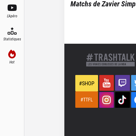
Matchs de
Zavier Sim
L'Apéro
Statistiques
Hot
#SHOP
#TTFL