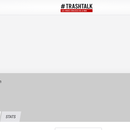
n
STATS