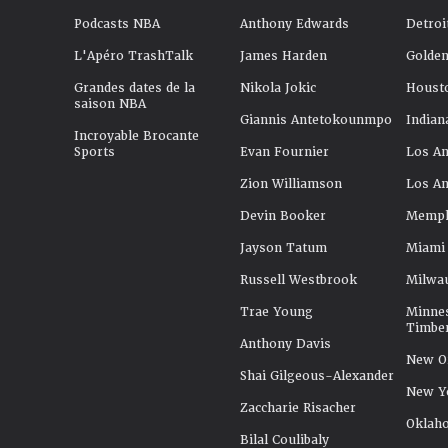
Podcasts NBA
Anthony Edwards
Detroi
L'Apéro TrashTalk
James Harden
Golden
Grandes dates de la
Nikola Jokic
Houst
saison NBA
Giannis Antetokounmpo
Indian
Incroyable Brocante
Sports
Evan Fournier
Los An
Zion Williamson
Los An
Devin Booker
Memphi
Jayson Tatum
Miami
Russell Westbrook
Milwa
Trae Young
Minne
Timbe
Anthony Davis
New Or
Shai Gilgeous-Alexander
New Y
Zaccharie Risacher
Oklah
Bilal Coulibaly