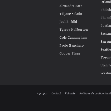
Orland
Alexandre Sarr
Philad
Tidjane Salaün
Phoeni
Joel Embiid
Portla
Tyrese Haliburton
Sacra
Cade Cunningham
San An
Paolo Banchero
Seattl
Cooper Flagg
Toront
Utah J
Washi
À propos
Contact
Publicité
Politique de confidentiali