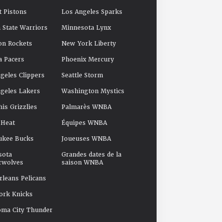
t Pistons
Los Angeles Sparks
 State Warriors
Minnesota Lynx
on Rockets
New York Liberty
a Pacers
Phoenix Mercury
geles Clippers
Seattle Storm
geles Lakers
Washington Mystics
s Grizzlies
Palmarès WNBA
 Heat
Équipes WNBA
ukee Bucks
Joueuses WNBA
sota
Grandes dates de la
rwolves
saison WNBA
leans Pelicans
ork Knicks
oma City Thunder