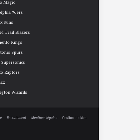
o Magic
elphia 76ers
x Suns
nd Trail Blazers
mento Kings
tonio Spurs
e Supersonics
o Raptors
azz
ngton Wizards
té
Recrutement
Mentions légales
Gestion cookies