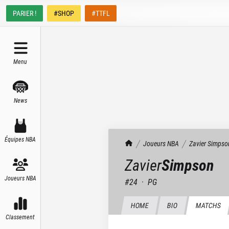
PARIER !
#SHOP
#TTFL
Menu
News
Équipes NBA
TrashTalk Actu NBA
Joueurs NBA
Zavier
Simpso
Zavier
Simpson
Joueurs NBA
#
24
·
PG
HOME
BIO
MATCHS
Classement