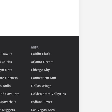
WNBA
a Hawks
Caitlin Clark
 Celtics
Atlanta Dream
yn Nets
Chicago Sky
tte Hornets
Connecticut Sun
o Bulls
Dallas Wings
and Cavaliers
Golden State Valkyries
 Mavericks
Indiana Fever
r Nuggets
Las Vegas Aces