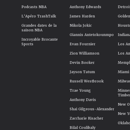
Podcasts NBA
Anthony Edwards
Detroi
L'Apéro TrashTalk
James Harden
Golden
Grandes dates de la
Nikola Jokic
Houst
saison NBA
Giannis Antetokounmpo
Indian
Incroyable Brocante
Sports
Evan Fournier
Los An
Zion Williamson
Los An
Devin Booker
Memphi
Jayson Tatum
Miami
Russell Westbrook
Milwa
Trae Young
Minne
Timbe
Anthony Davis
New Or
Shai Gilgeous-Alexander
New Y
Zaccharie Risacher
Oklah
Bilal Coulibaly