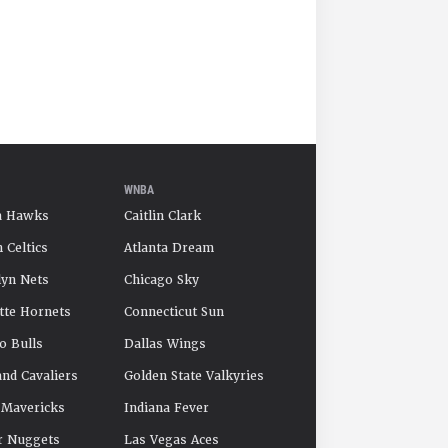
WNBA
a Hawks
Caitlin Clark
 Celtics
Atlanta Dream
yn Nets
Chicago Sky
tte Hornets
Connecticut Sun
o Bulls
Dallas Wings
and Cavaliers
Golden State Valkyries
 Mavericks
Indiana Fever
r Nuggets
Las Vegas Aces