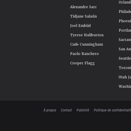
Orland
Alexandre Sarr
Philad
Tidjane Salaün
Phoeni
Joel Embiid
Portla
Tyrese Haliburton
Sacra
Cade Cunningham
San An
Paolo Banchero
Seattl
Cooper Flagg
Toront
Utah J
Washi
À propos
Contact
Publicité
Politique de confidentiali