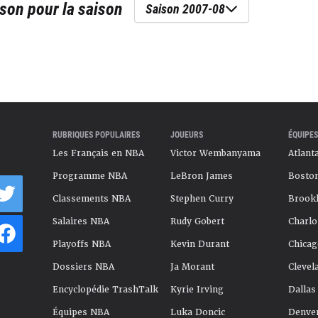
pson
pour la saison
Saison 2007-08
RUBRIQUES POPULAIRES
JOUEURS
ÉQUIPES
Les Français en NBA
Victor Wembanyama
Atlant
Programme NBA
LeBron James
Boston
Classements NBA
Stephen Curry
Brookl
Salaires NBA
Rudy Gobert
Charlo
Playoffs NBA
Kevin Durant
Chicag
Dossiers NBA
Ja Morant
Clevel
Encyclopédie TrashTalk
Kyrie Irving
Dallas
Équipes NBA
Luka Doncic
Denve