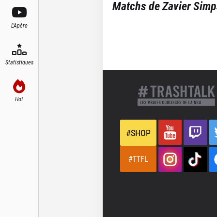
Matchs de
Zavier Sim
L'Apéro
Statistiques
Hot
#SHOP
#TTFL