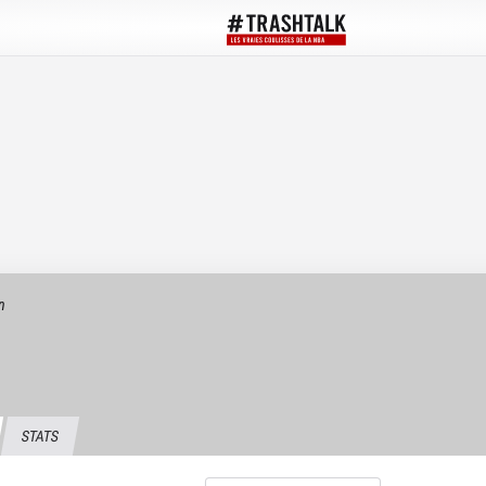
n
STATS