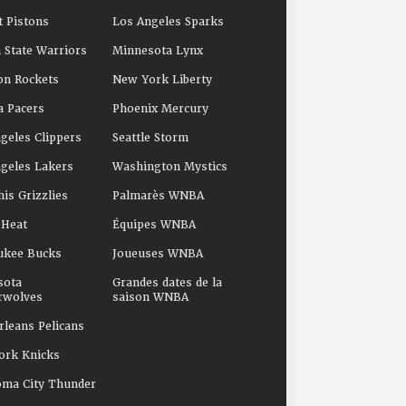
t Pistons
Los Angeles Sparks
 State Warriors
Minnesota Lynx
on Rockets
New York Liberty
a Pacers
Phoenix Mercury
geles Clippers
Seattle Storm
geles Lakers
Washington Mystics
s Grizzlies
Palmarès WNBA
 Heat
Équipes WNBA
ukee Bucks
Joueuses WNBA
sota
Grandes dates de la
rwolves
saison WNBA
leans Pelicans
ork Knicks
oma City Thunder