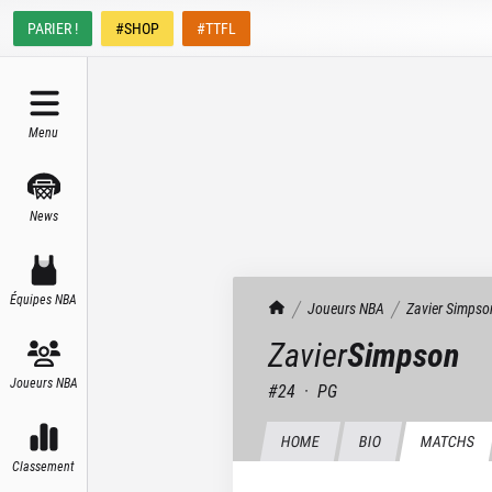
PARIER !
#SHOP
#TTFL
Menu
News
Équipes NBA
TrashTalk Actu NBA
Joueurs NBA
Zavier
Simpso
Zavier
Simpson
Joueurs NBA
#
24
·
PG
HOME
BIO
MATCHS
Classement