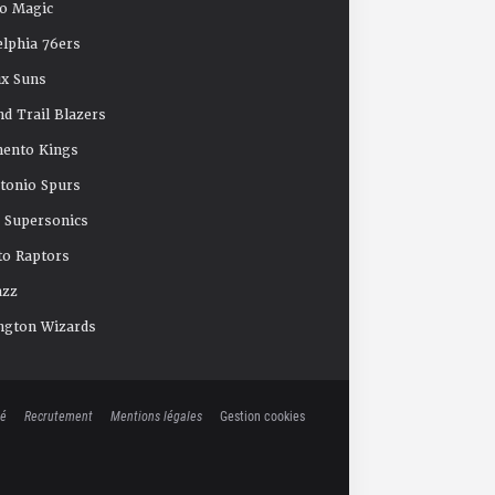
o Magic
elphia 76ers
x Suns
nd Trail Blazers
mento Kings
tonio Spurs
e Supersonics
o Raptors
azz
ngton Wizards
té
Recrutement
Mentions légales
Gestion cookies