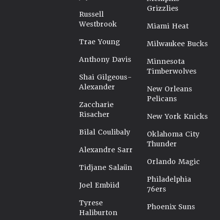
Grizzlies
Russell
Westbrook
Miami Heat
Trae Young
Milwaukee Bucks
Anthony Davis
Minnesota
Timberwolves
Shai Gilgeous-
Alexander
New Orleans
Pelicans
Zaccharie
Risacher
New York Knicks
Bilal Coulibaly
Oklahoma City
Thunder
Alexandre Sarr
Orlando Magic
Tidjane Salaün
Philadelphia
Joel Embiid
76ers
Tyrese
Phoenix Suns
Haliburton