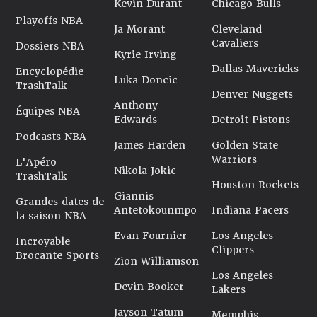
Kevin Durant
Chicago Bulls
Playoffs NBA
Ja Morant
Cleveland
Cavaliers
Dossiers NBA
Kyrie Irving
Dallas Mavericks
Encyclopédie
Luka Doncic
TrashTalk
Denver Nuggets
Anthony
Équipes NBA
Edwards
Detroit Pistons
Podcasts NBA
James Harden
Golden State
Warriors
L'Apéro
Nikola Jokic
TrashTalk
Houston Rockets
Giannis
Grandes dates de
Antetokounmpo
Indiana Pacers
la saison NBA
Evan Fournier
Los Angeles
Incroyable
Clippers
Brocante Sports
Zion Williamson
Los Angeles
Devin Booker
Lakers
Jayson Tatum
Memphis