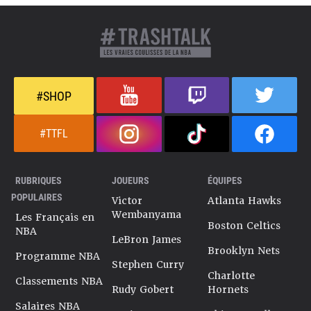
#SHOP
#TTFL
RUBRIQUES
JOUEURS
ÉQUIPES
POPULAIRES
Victor
Atlanta Hawks
Wembanyama
Les Français en
Boston Celtics
NBA
LeBron James
Brooklyn Nets
Programme NBA
Stephen Curry
Charlotte
Classements NBA
Rudy Gobert
Hornets
Salaires NBA