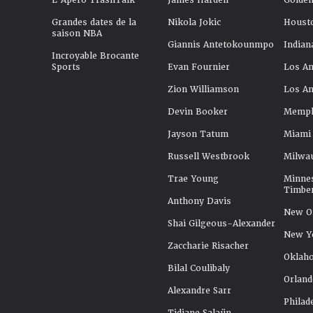
L'Apéro TrashTalk
James Harden
Golden
Grandes dates de la
Nikola Jokic
Houst
saison NBA
Giannis Antetokounmpo
Indian
Incroyable Brocante
Sports
Evan Fournier
Los An
Zion Williamson
Los An
Devin Booker
Memphi
Jayson Tatum
Miami
Russell Westbrook
Milwa
Trae Young
Minne
Timbe
Anthony Davis
New Or
Shai Gilgeous-Alexander
New Y
Zaccharie Risacher
Oklah
Bilal Coulibaly
Orland
Alexandre Sarr
Philad