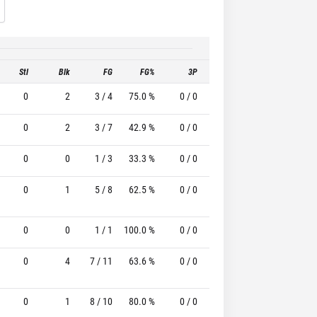
Stl
Blk
FG
FG%
3P
3P%
FT
F
0
2
3 / 4
75.0 %
0 / 0
-
0 / 0
0
0
2
3 / 7
42.9 %
0 / 0
-
4 / 6
66.7
0
0
1 / 3
33.3 %
0 / 0
-
3 / 4
75.0
0
1
5 / 8
62.5 %
0 / 0
-
2 / 3
66.7
0
0
1 / 1
100.0 %
0 / 0
-
1 / 2
50.0
0
4
7 / 11
63.6 %
0 / 0
-
3 / 4
75.0
0
1
8 / 10
80.0 %
0 / 0
-
1 / 1
100.0