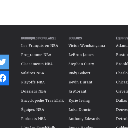
RUBRIQUES POPULAIRES
JOUEURS
ÉQUIPES
Les Français en NBA
Victor Wembanyama
Atlant
Programme NBA
LeBron James
Boston
Classements NBA
Stephen Curry
Brookl
Salaires NBA
Rudy Gobert
Charlo
Playoffs NBA
Kevin Durant
Chicag
Dossiers NBA
Ja Morant
Clevel
Encyclopédie TrashTalk
Kyrie Irving
Dallas
Équipes NBA
Luka Doncic
Denve
Podcasts NBA
Anthony Edwards
Detroi