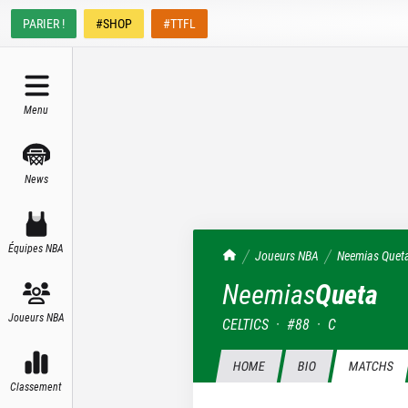
PARIER !
#SHOP
#TTFL
Menu
News
Équipes NBA
TrashTalk Actu NBA
Joueurs NBA
Neemias
Quet
Neemias
Queta
Joueurs NBA
CELTICS
·
#
88
·
C
HOME
BIO
MATCHS
Classement