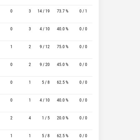
0
3
14 / 19
73.7 %
0 / 1
-
1 / 2
50.0
0
3
4 / 10
40.0 %
0 / 0
-
3 / 3
100.0
1
2
9 / 12
75.0 %
0 / 0
-
0 / 0
0
0
2
9 / 20
45.0 %
0 / 0
-
3 / 4
75.0
0
1
5 / 8
62.5 %
0 / 0
-
2 / 2
100.0
0
1
4 / 10
40.0 %
0 / 0
-
3 / 4
75.0
2
4
1 / 5
20.0 %
0 / 0
-
1 / 1
100.0
1
1
5 / 8
62.5 %
0 / 0
-
1 / 2
50.0