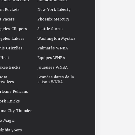
 State Warriors
Minnesota Lynx
on Rockets
New York Liberty
a Pacers
Phoenix Mercury
geles Clippers
Seattle Storm
geles Lakers
Washington Mystics
s Grizzlies
Palmarès WNBA
 Heat
Équipes WNBA
ukee Bucks
Joueuses WNBA
sota
Grandes dates de la
rwolves
saison WNBA
leans Pelicans
ork Knicks
oma City Thunder
o Magic
elphia 76ers