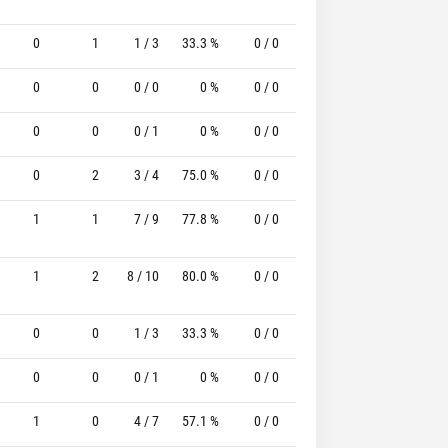
0
1
1 / 3
33.3 %
0 / 0
-
0 / 0
0
0
0
0 / 0
0 %
0 / 0
-
0 / 0
0
0
0
0 / 1
0 %
0 / 0
-
0 / 0
0
0
2
3 / 4
75.0 %
0 / 0
-
0 / 1
0
1
1
7 / 9
77.8 %
0 / 0
-
1 / 1
100.0
1
2
8 / 10
80.0 %
0 / 0
-
4 / 5
80.0
0
0
1 / 3
33.3 %
0 / 0
-
0 / 0
0
0
0
0 / 1
0 %
0 / 0
-
0 / 0
0
1
0
4 / 7
57.1 %
0 / 0
-
3 / 4
75.0