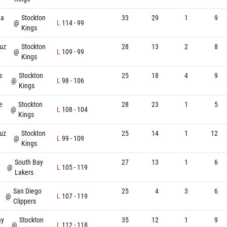
ma
Stockton
33
29
1
9
@
L
114
-
99
e
Kings
uz
Stockton
28
13
2
8
@
L
109
-
99
Kings
s
Stockton
25
18
4
9
@
L
98
-
106
Kings
e
Stockton
28
23
1
5
@
L
108
-
104
Kings
uz
Stockton
25
14
1
12
@
L
99
-
109
Kings
South Bay
27
13
1
6
@
L
105
-
119
Lakers
San Diego
25
4
3
6
@
L
107
-
119
Clippers
ay
Stockton
35
12
1
9
@
L
112
-
118