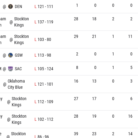
1
0
0
0
@
DEN
L
121
-
111
ham
Stockton
28
18
2
2
@
L
137
-
119
n
Kings
ham
Stockton
29
21
1
11
@
L
103
-
80
n
Kings
2
0
1
0
@
GSW
L
113
-
98
8
0
1
5
M
@
SAC
L
105
-
124
Oklahoma
16
13
0
3
@
L
121
-
101
City Blue
ay
Stockton
27
17
0
6
@
L
112
-
109
Kings
ay
Stockton
28
19
0
16
@
L
102
-
112
Kings
e
Stockton
39
23
2
14
@
L
86
-
96