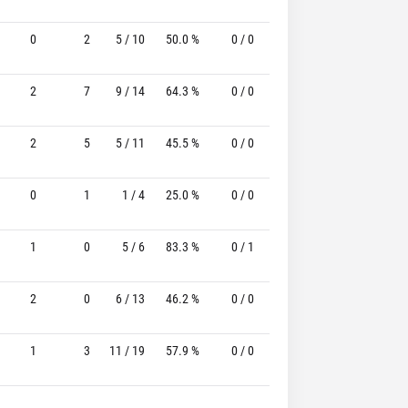
0
2
5 / 10
50.0 %
0 / 0
-
2 / 5
40.0
2
7
9 / 14
64.3 %
0 / 0
-
3 / 6
50.0
2
5
5 / 11
45.5 %
0 / 0
-
0 / 0
0
0
1
1 / 4
25.0 %
0 / 0
-
1 / 2
50.0
1
0
5 / 6
83.3 %
0 / 1
-
0 / 1
0
2
0
6 / 13
46.2 %
0 / 0
-
0 / 2
0
1
3
11 / 19
57.9 %
0 / 0
-
1 / 1
100.0