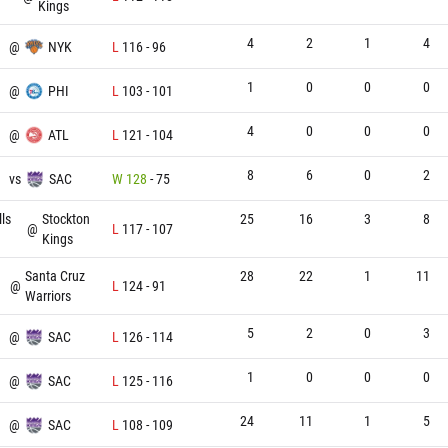
Kings
4
2
1
4
@
NYK
L
116
-
96
1
0
0
0
@
PHI
L
103
-
101
4
0
0
0
@
ATL
L
121
-
104
8
6
0
2
vs
SAC
W
128
-
75
lls
Stockton
25
16
3
8
@
L
117
-
107
Kings
Santa Cruz
28
22
1
11
@
L
124
-
91
Warriors
5
2
0
3
U
@
SAC
L
126
-
114
1
0
0
0
@
SAC
L
125
-
116
24
11
1
5
@
SAC
L
108
-
109