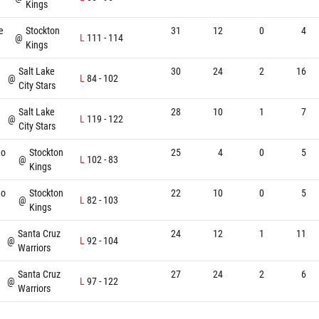
Kings
e
Stockton
31
12
0
4
@
L
111
-
114
Kings
Salt Lake
30
24
2
16
@
L
84
-
102
City Stars
Salt Lake
28
10
1
7
@
L
119
-
122
City Stars
go
Stockton
25
4
0
5
@
L
102
-
83
Kings
go
Stockton
22
10
0
5
@
L
82
-
103
Kings
Santa Cruz
24
12
1
11
@
L
92
-
104
Warriors
Santa Cruz
27
24
2
6
@
L
97
-
122
Warriors