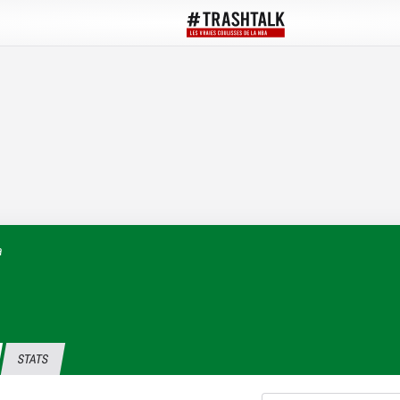
a
STATS