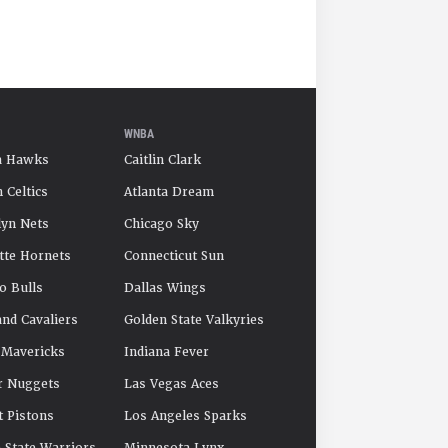
WNBA
a Hawks
Caitlin Clark
 Celtics
Atlanta Dream
yn Nets
Chicago Sky
tte Hornets
Connecticut Sun
o Bulls
Dallas Wings
and Cavaliers
Golden State Valkyries
 Mavericks
Indiana Fever
r Nuggets
Las Vegas Aces
t Pistons
Los Angeles Sparks