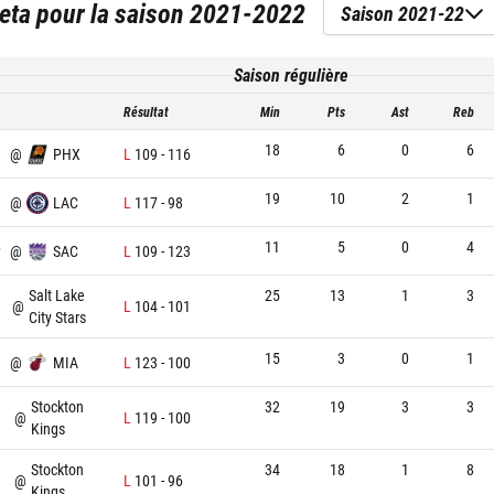
eta
pour la saison
2021-2022
Saison 2021-22
Saison régulière
Résultat
Min
Pts
Ast
Reb
18
6
0
6
@
PHX
L
109
-
116
19
10
2
1
@
LAC
L
117
-
98
11
5
0
4
P
@
SAC
L
109
-
123
Salt Lake
25
13
1
3
@
L
104
-
101
City Stars
15
3
0
1
@
MIA
L
123
-
100
Stockton
32
19
3
3
@
L
119
-
100
Kings
Stockton
34
18
1
8
@
L
101
-
96
Kings