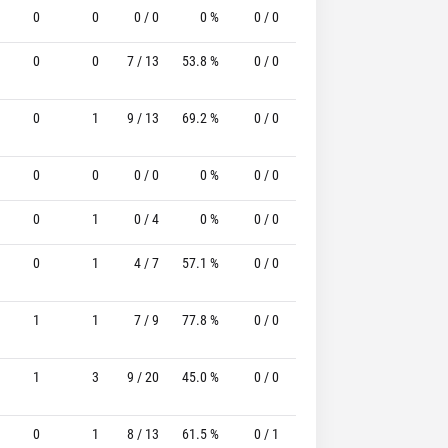
0
0
0 / 0
0 %
0 / 0
-
0 / 0
0
0
0
7 / 13
53.8 %
0 / 0
-
2 / 2
100.0
0
1
9 / 13
69.2 %
0 / 0
-
2 / 3
66.7
0
0
0 / 0
0 %
0 / 0
-
0 / 0
0
0
1
0 / 4
0 %
0 / 0
-
0 / 0
0
0
1
4 / 7
57.1 %
0 / 0
-
3 / 3
100.0
1
1
7 / 9
77.8 %
0 / 0
-
2 / 3
66.7
1
3
9 / 20
45.0 %
0 / 0
-
1 / 2
50.0
0
1
8 / 13
61.5 %
0 / 1
-
4 / 6
66.7