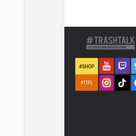
#SHOP
#TTFL