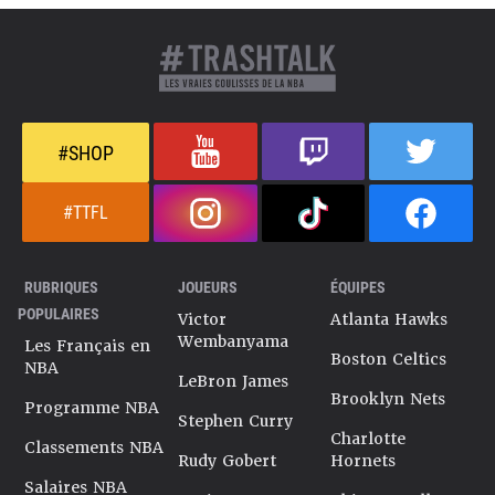
#SHOP
#TTFL
RUBRIQUES
JOUEURS
ÉQUIPES
POPULAIRES
Victor
Atlanta Hawks
Wembanyama
Les Français en
Boston Celtics
NBA
LeBron James
Brooklyn Nets
Programme NBA
Stephen Curry
Charlotte
Classements NBA
Rudy Gobert
Hornets
Salaires NBA