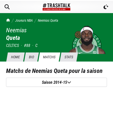
TrashTalk Actu NBA
Joueurs NBA
Neemias
Queta
Neemias
Queta
CELTICS
·
#
88
·
C
HOME
BIO
MATCHS
STATS
Matchs de
Neemias Queta
pour la saison
Saison 2014-15