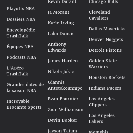
Kevin Durant
Chicago Bulls
Playoffs NBA
Ja Morant
Cleveland
Cavaliers
Dossiers NBA
Kyrie Irving
Dallas Mavericks
Encyclopédie
Luka Doncic
TrashTalk
Denver Nuggets
Anthony
Équipes NBA
Edwards
Detroit Pistons
Podcasts NBA
James Harden
Golden State
Warriors
L'Apéro
Nikola Jokic
TrashTalk
Houston Rockets
Giannis
Grandes dates de
Antetokounmpo
Indiana Pacers
la saison NBA
Evan Fournier
Los Angeles
Incroyable
Clippers
Brocante Sports
Zion Williamson
Los Angeles
Devin Booker
Lakers
Jayson Tatum
Memphis