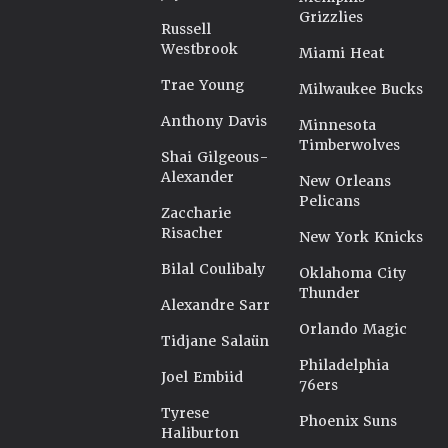
Grizzlies
Russell
Westbrook
Miami Heat
Trae Young
Milwaukee Bucks
Anthony Davis
Minnesota
Timberwolves
Shai Gilgeous-
Alexander
New Orleans
Pelicans
Zaccharie
Risacher
New York Knicks
Bilal Coulibaly
Oklahoma City
Thunder
Alexandre Sarr
Orlando Magic
Tidjane Salaün
Philadelphia
Joel Embiid
76ers
Tyrese
Phoenix Suns
Haliburton