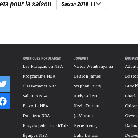
eta
pour la saison
Saison 2010-11
RUBRIQUES POPULAIRES
JOUEURS
ÉQUIPES
Les Français en NBA
Victor Wembanyama
Atlant
Programme NBA
LeBron James
Boston
Classements NBA
Stephen Curry
Brookl
Salaires NBA
Rudy Gobert
Charlo
Playoffs NBA
Kevin Durant
Chicag
Dossiers NBA
Ja Morant
Clevel
Encyclopédie TrashTalk
Kyrie Irving
Dallas
Équipes NBA
Luka Doncic
Denve