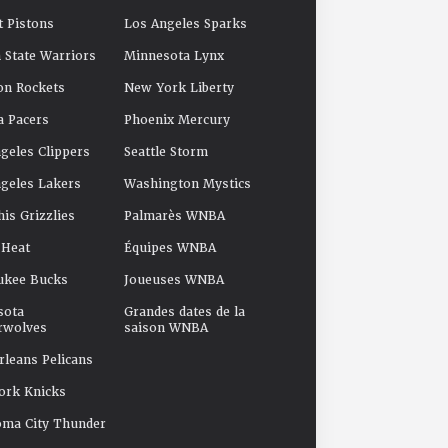
t Pistons
Los Angeles Sparks
 State Warriors
Minnesota Lynx
on Rockets
New York Liberty
a Pacers
Phoenix Mercury
geles Clippers
Seattle Storm
geles Lakers
Washington Mystics
s Grizzlies
Palmarès WNBA
 Heat
Équipes WNBA
ukee Bucks
Joueuses WNBA
sota
Grandes dates de la
rwolves
saison WNBA
leans Pelicans
ork Knicks
oma City Thunder