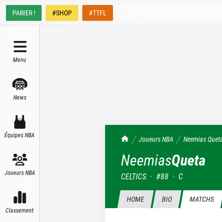
PARIER !
#SHOP
#TTFL
Menu
News
Équipes NBA
TrashTalk Actu NBA
Joueurs NBA
Neemias
Quet
Neemias
Queta
Joueurs NBA
CELTICS
·
#
88
·
C
HOME
BIO
MATCHS
Classement