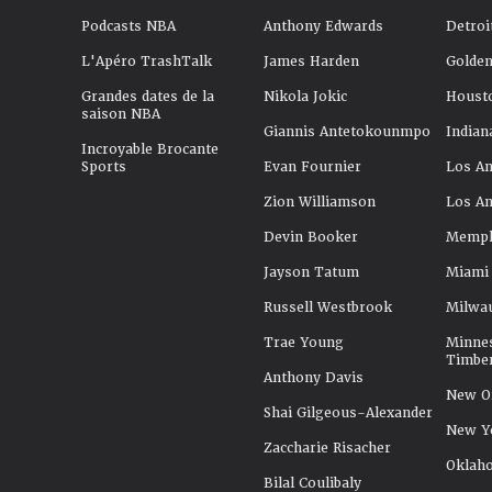
Podcasts NBA
Anthony Edwards
Detroi
L'Apéro TrashTalk
James Harden
Golden
Grandes dates de la
Nikola Jokic
Houst
saison NBA
Giannis Antetokounmpo
Indian
Incroyable Brocante
Sports
Evan Fournier
Los An
Zion Williamson
Los An
Devin Booker
Memphi
Jayson Tatum
Miami
Russell Westbrook
Milwa
Trae Young
Minne
Timbe
Anthony Davis
New Or
Shai Gilgeous-Alexander
New Y
Zaccharie Risacher
Oklah
Bilal Coulibaly