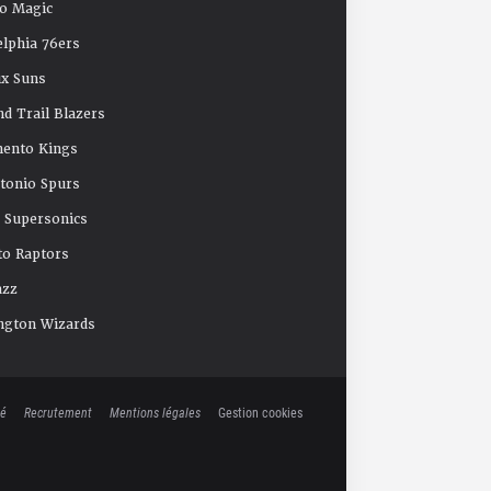
o Magic
elphia 76ers
x Suns
nd Trail Blazers
mento Kings
tonio Spurs
e Supersonics
o Raptors
azz
ngton Wizards
té
Recrutement
Mentions légales
Gestion cookies