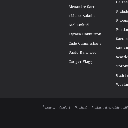
Orland
Alexandre Sarr
Philad
Tidjane Salaün
Phoeni
Joel Embiid
Portla
Tyrese Haliburton
Sacra
Cade Cunningham
San An
Paolo Banchero
Seattl
Cooper Flagg
Toront
Utah J
Washi
À propos
Contact
Publicité
Politique de confidentiali