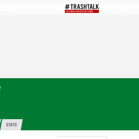
a
STATS