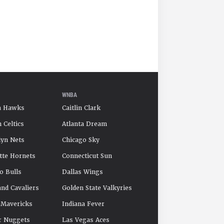
WNBA
a Hawks
Caitlin Clark
 Celtics
Atlanta Dream
yn Nets
Chicago Sky
tte Hornets
Connecticut Sun
o Bulls
Dallas Wings
and Cavaliers
Golden State Valkyries
 Mavericks
Indiana Fever
r Nuggets
Las Vegas Aces