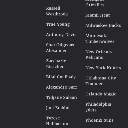
Grizzlies
Russell
Westbrook
Miami Heat
Trae Young
Milwaukee Bucks
Anthony Davis
Minnesota
Timberwolves
Shai Gilgeous-
Alexander
New Orleans
Pelicans
Zaccharie
Risacher
New York Knicks
Bilal Coulibaly
Oklahoma City
Thunder
Alexandre Sarr
Orlando Magic
Tidjane Salaün
Philadelphia
Joel Embiid
76ers
Tyrese
Phoenix Suns
Haliburton