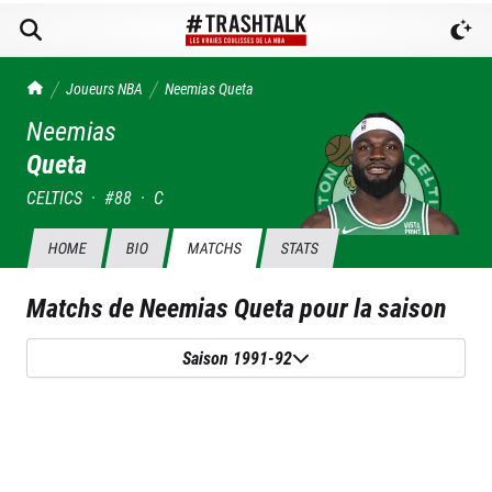
TrashTalk Actu NBA
Joueurs NBA
Neemias
Queta
Neemias
Queta
CELTICS
·
#
88
·
C
HOME
BIO
MATCHS
STATS
Matchs de
Neemias Queta
pour la saison
Saison 1991-92