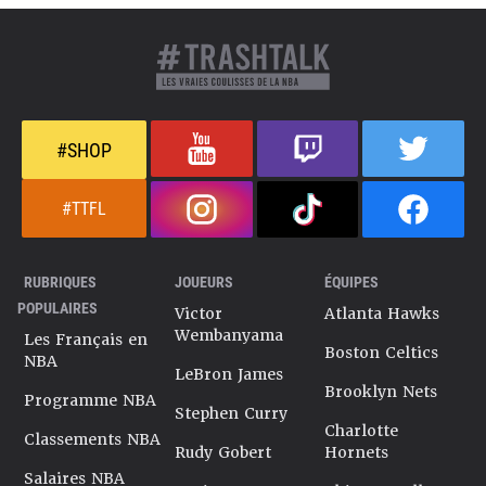
#SHOP
#TTFL
RUBRIQUES
JOUEURS
ÉQUIPES
POPULAIRES
Victor
Atlanta Hawks
Wembanyama
Les Français en
Boston Celtics
NBA
LeBron James
Brooklyn Nets
Programme NBA
Stephen Curry
Charlotte
Classements NBA
Rudy Gobert
Hornets
Salaires NBA