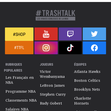
#SHOP
#TTFL
RUBRIQUES
JOUEURS
ÉQUIPES
POPULAIRES
Victor
Atlanta Hawks
Wembanyama
Les Français en
Boston Celtics
NBA
LeBron James
Brooklyn Nets
Programme NBA
Stephen Curry
Charlotte
Classements NBA
Rudy Gobert
Hornets
Salaires NBA