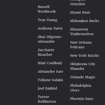
Grizzlies
Russell
Westbrook
Miami Heat
Trae Young
Milwaukee Bucks
Anthony Davis
Minnesota
Timberwolves
Shai Gilgeous-
Alexander
New Orleans
Pelicans
Zaccharie
Risacher
New York Knicks
Bilal Coulibaly
Oklahoma City
Thunder
Alexandre Sarr
Orlando Magic
Tidjane Salaün
Philadelphia
Joel Embiid
76ers
Tyrese
Phoenix Suns
Haliburton