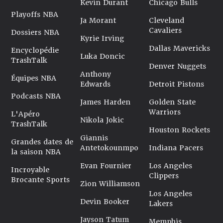
Kevin Durant
Chicago Bulls
Playoffs NBA
Ja Morant
Cleveland
Cavaliers
Dossiers NBA
Kyrie Irving
Dallas Mavericks
Encyclopédie
Luka Doncic
TrashTalk
Denver Nuggets
Anthony
Équipes NBA
Edwards
Detroit Pistons
Podcasts NBA
James Harden
Golden State
Warriors
L'Apéro
Nikola Jokic
TrashTalk
Houston Rockets
Giannis
Grandes dates de
Antetokounmpo
Indiana Pacers
la saison NBA
Evan Fournier
Los Angeles
Incroyable
Clippers
Brocante Sports
Zion Williamson
Los Angeles
Devin Booker
Lakers
Jayson Tatum
Memphis