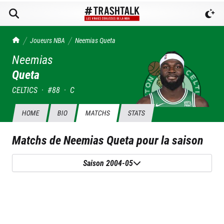
TrashTalk Actu NBA
Joueurs NBA
Neemias
Queta
Neemias
Queta
CELTICS
·
#
88
·
C
HOME
BIO
MATCHS
STATS
Matchs de
Neemias Queta
pour la saison
Saison 2004-05