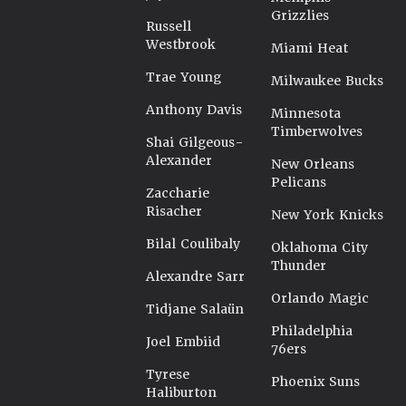
Grizzlies
Russell
Westbrook
Miami Heat
Trae Young
Milwaukee Bucks
Anthony Davis
Minnesota
Timberwolves
Shai Gilgeous-
Alexander
New Orleans
Pelicans
Zaccharie
Risacher
New York Knicks
Bilal Coulibaly
Oklahoma City
Thunder
Alexandre Sarr
Orlando Magic
Tidjane Salaün
Philadelphia
Joel Embiid
76ers
Tyrese
Phoenix Suns
Haliburton