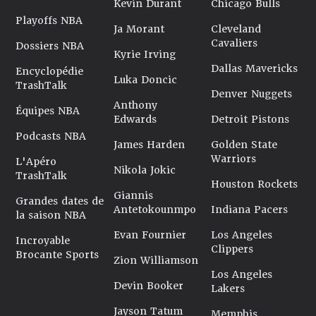
Kevin Durant
Chicago Bulls
Playoffs NBA
Ja Morant
Cleveland
Cavaliers
Dossiers NBA
Kyrie Irving
Dallas Mavericks
Encyclopédie
Luka Doncic
TrashTalk
Denver Nuggets
Anthony
Équipes NBA
Edwards
Detroit Pistons
Podcasts NBA
James Harden
Golden State
Warriors
L'Apéro
Nikola Jokic
TrashTalk
Houston Rockets
Giannis
Grandes dates de
Antetokounmpo
Indiana Pacers
la saison NBA
Evan Fournier
Los Angeles
Incroyable
Clippers
Brocante Sports
Zion Williamson
Los Angeles
Devin Booker
Lakers
Jayson Tatum
Memphis