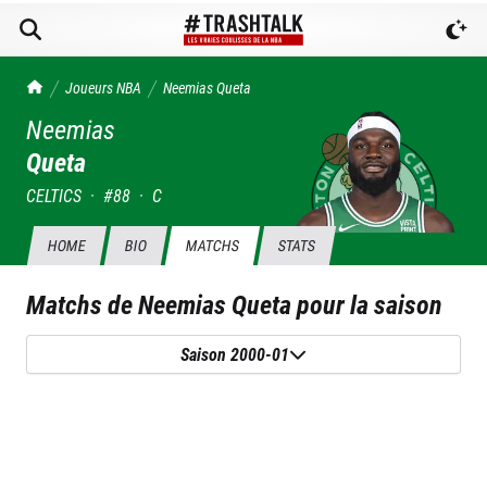
TrashTalk Actu NBA
Joueurs NBA
Neemias
Queta
Neemias
Queta
CELTICS
·
#
88
·
C
HOME
BIO
MATCHS
STATS
Matchs de
Neemias Queta
pour la saison
Saison 2000-01