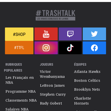
#SHOP
#TTFL
RUBRIQUES
JOUEURS
ÉQUIPES
POPULAIRES
Victor
Atlanta Hawks
Wembanyama
Les Français en
Boston Celtics
NBA
LeBron James
Brooklyn Nets
Programme NBA
Stephen Curry
Charlotte
Classements NBA
Rudy Gobert
Hornets
Salaires NBA