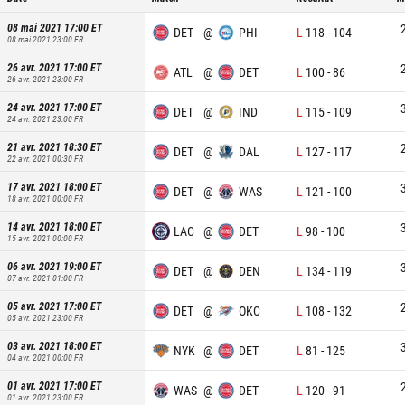
08 mai 2021 17:00
ET
DET
@
PHI
L
118
-
104
08 mai 2021 23:00
FR
26 avr. 2021 17:00
ET
ATL
@
DET
L
100
-
86
26 avr. 2021 23:00
FR
24 avr. 2021 17:00
ET
DET
@
IND
L
115
-
109
24 avr. 2021 23:00
FR
21 avr. 2021 18:30
ET
DET
@
DAL
L
127
-
117
22 avr. 2021 00:30
FR
17 avr. 2021 18:00
ET
DET
@
WAS
L
121
-
100
18 avr. 2021 00:00
FR
14 avr. 2021 18:00
ET
LAC
@
DET
L
98
-
100
15 avr. 2021 00:00
FR
06 avr. 2021 19:00
ET
DET
@
DEN
L
134
-
119
07 avr. 2021 01:00
FR
05 avr. 2021 17:00
ET
DET
@
OKC
L
108
-
132
05 avr. 2021 23:00
FR
03 avr. 2021 18:00
ET
NYK
@
DET
L
81
-
125
04 avr. 2021 00:00
FR
01 avr. 2021 17:00
ET
WAS
@
DET
L
120
-
91
01 avr. 2021 23:00
FR