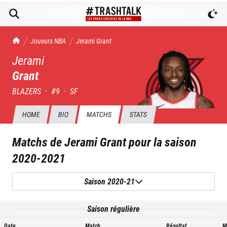
TrashTalk Actu NBA
Joueurs NBA
Jerami
Grant
Jerami
Grant
BLAZERS
·
#
9
·
SF
HOME
BIO
MATCHS
STATS
Matchs de
Jerami Grant
pour la saison
2020-2021
Saison 2020-21
Saison régulière
Date
Match
Résultat
M