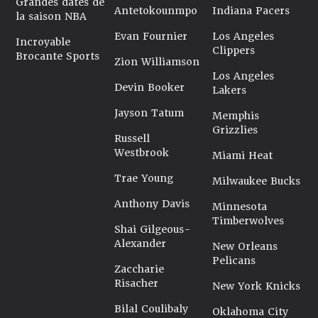
Grandes dates de
Antetokounmpo
Indiana Pacers
la saison NBA
Evan Fournier
Los Angeles
Incroyable
Clippers
Brocante Sports
Zion Williamson
Los Angeles
Devin Booker
Lakers
Jayson Tatum
Memphis
Grizzlies
Russell
Westbrook
Miami Heat
Trae Young
Milwaukee Bucks
Anthony Davis
Minnesota
Timberwolves
Shai Gilgeous-
Alexander
New Orleans
Pelicans
Zaccharie
Risacher
New York Knicks
Bilal Coulibaly
Oklahoma City