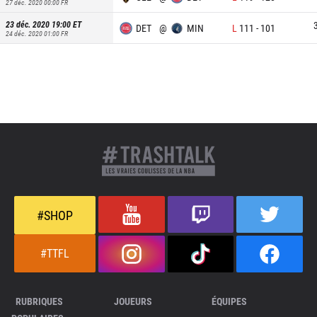
27 déc. 2020 00:00
FR
23 déc. 2020 19:00
ET
DET
@
MIN
L
111
-
101
24 déc. 2020 01:00
FR
#SHOP
#TTFL
RUBRIQUES
JOUEURS
ÉQUIPES