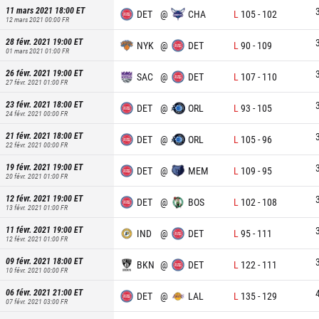
11 mars 2021 18:00
ET
DET
@
CHA
L
105
-
102
12 mars 2021 00:00
FR
28 févr. 2021 19:00
ET
NYK
@
DET
L
90
-
109
01 mars 2021 01:00
FR
26 févr. 2021 19:00
ET
SAC
@
DET
L
107
-
110
27 févr. 2021 01:00
FR
23 févr. 2021 18:00
ET
DET
@
ORL
L
93
-
105
24 févr. 2021 00:00
FR
21 févr. 2021 18:00
ET
DET
@
ORL
L
105
-
96
22 févr. 2021 00:00
FR
19 févr. 2021 19:00
ET
DET
@
MEM
L
109
-
95
20 févr. 2021 01:00
FR
12 févr. 2021 19:00
ET
DET
@
BOS
L
102
-
108
13 févr. 2021 01:00
FR
11 févr. 2021 19:00
ET
IND
@
DET
L
95
-
111
12 févr. 2021 01:00
FR
09 févr. 2021 18:00
ET
BKN
@
DET
L
122
-
111
10 févr. 2021 00:00
FR
06 févr. 2021 21:00
ET
DET
@
LAL
L
135
-
129
07 févr. 2021 03:00
FR