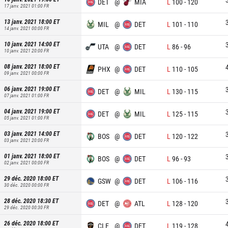
DET
@
MIA
L
100
-
120
17 janv. 2021 01:00
FR
13 janv. 2021 18:00
ET
MIL
@
DET
L
101
-
110
14 janv. 2021 00:00
FR
10 janv. 2021 14:00
ET
UTA
@
DET
L
86
-
96
10 janv. 2021 20:00
FR
08 janv. 2021 18:00
ET
PHX
@
DET
L
110
-
105
09 janv. 2021 00:00
FR
06 janv. 2021 19:00
ET
DET
@
MIL
L
130
-
115
07 janv. 2021 01:00
FR
04 janv. 2021 19:00
ET
DET
@
MIL
L
125
-
115
05 janv. 2021 01:00
FR
03 janv. 2021 14:00
ET
BOS
@
DET
L
120
-
122
03 janv. 2021 20:00
FR
01 janv. 2021 18:00
ET
BOS
@
DET
L
96
-
93
02 janv. 2021 00:00
FR
29 déc. 2020 18:00
ET
GSW
@
DET
L
106
-
116
30 déc. 2020 00:00
FR
28 déc. 2020 18:30
ET
DET
@
ATL
L
128
-
120
29 déc. 2020 00:30
FR
26 déc. 2020 18:00
ET
CLE
@
DET
L
119
-
128