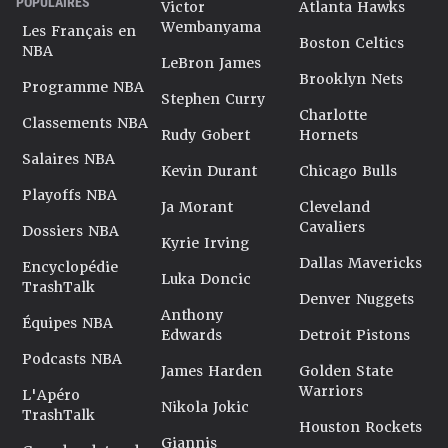
POPULAIRES
Victor
Atlanta Hawks
Wembanyama
Les Français en
Boston Celtics
NBA
LeBron James
Brooklyn Nets
Programme NBA
Stephen Curry
Charlotte
Classements NBA
Rudy Gobert
Hornets
Salaires NBA
Kevin Durant
Chicago Bulls
Playoffs NBA
Ja Morant
Cleveland
Cavaliers
Dossiers NBA
Kyrie Irving
Dallas Mavericks
Encyclopédie
Luka Doncic
TrashTalk
Denver Nuggets
Anthony
Équipes NBA
Edwards
Detroit Pistons
Podcasts NBA
James Harden
Golden State
Warriors
L'Apéro
Nikola Jokic
TrashTalk
Houston Rockets
Giannis