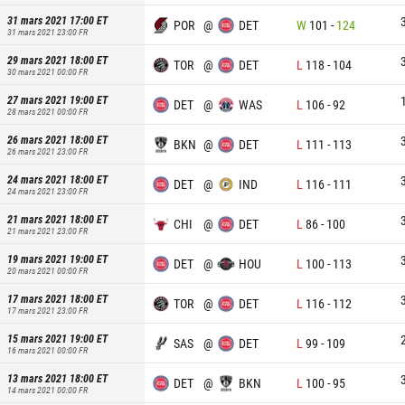
31 mars 2021 17:00
ET
POR
@
DET
W
101
-
124
31 mars 2021 23:00
FR
29 mars 2021 18:00
ET
TOR
@
DET
L
118
-
104
30 mars 2021 00:00
FR
27 mars 2021 19:00
ET
DET
@
WAS
L
106
-
92
28 mars 2021 00:00
FR
26 mars 2021 18:00
ET
BKN
@
DET
L
111
-
113
26 mars 2021 23:00
FR
24 mars 2021 18:00
ET
DET
@
IND
L
116
-
111
24 mars 2021 23:00
FR
21 mars 2021 18:00
ET
CHI
@
DET
L
86
-
100
21 mars 2021 23:00
FR
19 mars 2021 19:00
ET
DET
@
HOU
L
100
-
113
20 mars 2021 00:00
FR
17 mars 2021 18:00
ET
TOR
@
DET
L
116
-
112
17 mars 2021 23:00
FR
15 mars 2021 19:00
ET
SAS
@
DET
L
99
-
109
16 mars 2021 00:00
FR
13 mars 2021 18:00
ET
DET
@
BKN
L
100
-
95
14 mars 2021 00:00
FR