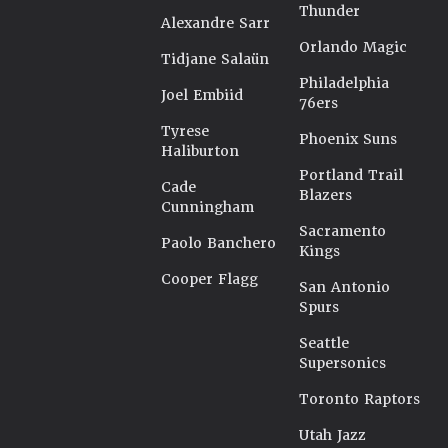
Thunder
Alexandre Sarr
Orlando Magic
Tidjane Salaün
Philadelphia
Joel Embiid
76ers
Tyrese
Phoenix Suns
Haliburton
Portland Trail
Cade
Blazers
Cunningham
Sacramento
Paolo Banchero
Kings
Cooper Flagg
San Antonio
Spurs
Seattle
Supersonics
Toronto Raptors
Utah Jazz