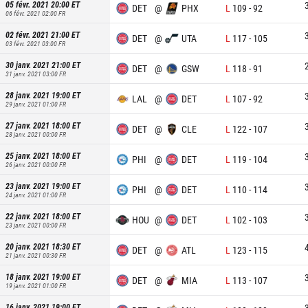
05 févr. 2021 20:00
ET
DET
@
PHX
L
109
-
92
06 févr. 2021 02:00
FR
02 févr. 2021 21:00
ET
DET
@
UTA
L
117
-
105
03 févr. 2021 03:00
FR
30 janv. 2021 21:00
ET
DET
@
GSW
L
118
-
91
31 janv. 2021 03:00
FR
28 janv. 2021 19:00
ET
LAL
@
DET
L
107
-
92
29 janv. 2021 01:00
FR
27 janv. 2021 18:00
ET
DET
@
CLE
L
122
-
107
28 janv. 2021 00:00
FR
25 janv. 2021 18:00
ET
PHI
@
DET
L
119
-
104
26 janv. 2021 00:00
FR
23 janv. 2021 19:00
ET
PHI
@
DET
L
110
-
114
24 janv. 2021 01:00
FR
22 janv. 2021 18:00
ET
HOU
@
DET
L
102
-
103
23 janv. 2021 00:00
FR
20 janv. 2021 18:30
ET
DET
@
ATL
L
123
-
115
21 janv. 2021 00:30
FR
18 janv. 2021 19:00
ET
DET
@
MIA
L
113
-
107
19 janv. 2021 01:00
FR
16 janv. 2021 19:00
ET