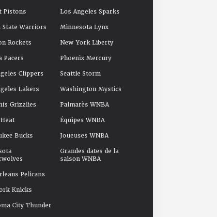
t Pistons
Los Angeles Sparks
 State Warriors
Minnesota Lynx
on Rockets
New York Liberty
a Pacers
Phoenix Mercury
geles Clippers
Seattle Storm
geles Lakers
Washington Mystics
s Grizzlies
Palmarès WNBA
 Heat
Équipes WNBA
ukee Bucks
Joueuses WNBA
sota
Grandes dates de la
rwolves
saison WNBA
leans Pelicans
ork Knicks
oma City Thunder