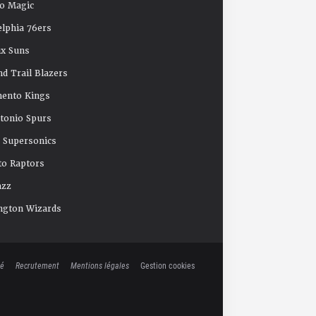
o Magic
elphia 76ers
x Suns
nd Trail Blazers
mento Kings
tonio Spurs
e Supersonics
o Raptors
azz
ngton Wizards
té
Recrutement
Mentions légales
Gestion cookies