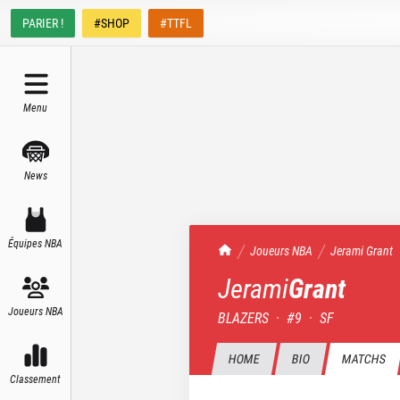
PARIER !
#SHOP
#TTFL
Menu
News
Équipes NBA
TrashTalk Actu NBA
Joueurs NBA
Jerami
Grant
Jerami
Grant
Joueurs NBA
BLAZERS
·
#
9
·
SF
HOME
BIO
MATCHS
Classement