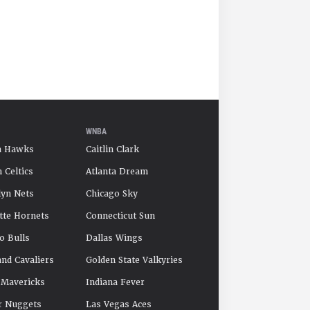
WNBA
a Hawks
Caitlin Clark
 Celtics
Atlanta Dream
yn Nets
Chicago Sky
tte Hornets
Connecticut Sun
o Bulls
Dallas Wings
and Cavaliers
Golden State Valkyries
 Mavericks
Indiana Fever
r Nuggets
Las Vegas Aces