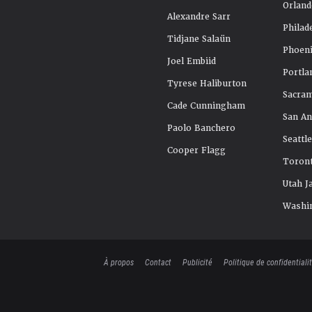
Orland
Alexandre Sarr
Philad
Tidjane Salaün
Phoeni
Joel Embiid
Portla
Tyrese Haliburton
Sacra
Cade Cunningham
San An
Paolo Banchero
Seattl
Cooper Flagg
Toront
Utah J
Washi
À propos
Contact
Publicité
Politique de confidentiali