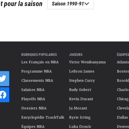
t
pour la saison
Saison 1990-91
RUBRIQUES POPULAIRES
JOUEURS
ÉQUIPES
Les Français en NBA
Victor Wembanyama
Atlant
Programme NBA
LeBron James
Boston
Classements NBA
Stephen Curry
Brookl
Salaires NBA
Rudy Gobert
Charlo
Playoffs NBA
Kevin Durant
Chicag
Dossiers NBA
Ja Morant
Clevel
Encyclopédie TrashTalk
Kyrie Irving
Dallas
Équipes NBA
Luka Doncic
Denve