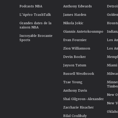
Podcasts NBA
Anthony Edwards
Detroi
L'Apéro TrashTalk
James Harden
Golden
Grandes dates de la
Nikola Jokic
Houst
saison NBA
Giannis Antetokounmpo
Indian
Incroyable Brocante
Sports
Evan Fournier
Los An
Zion Williamson
Los An
Devin Booker
Memphi
Jayson Tatum
Miami
Russell Westbrook
Milwa
Trae Young
Minne
Timbe
Anthony Davis
New Or
Shai Gilgeous-Alexander
New Y
Zaccharie Risacher
Oklah
Bilal Coulibaly