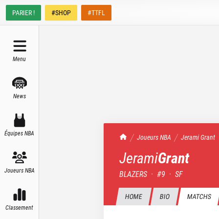
PARIER !
#SHOP
#TTFL
Menu
News
Équipes NBA
TrashTalk Actu NBA
Joueurs NBA
Jerami
Grant
Jerami
Grant
Joueurs NBA
BLAZERS
·
#
9
·
SF
HOME
BIO
MATCHS
Classement