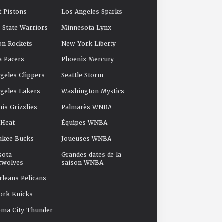
t Pistons
Los Angeles Sparks
 State Warriors
Minnesota Lynx
on Rockets
New York Liberty
a Pacers
Phoenix Mercury
geles Clippers
Seattle Storm
geles Lakers
Washington Mystics
s Grizzlies
Palmarès WNBA
 Heat
Équipes WNBA
ukee Bucks
Joueuses WNBA
sota
Grandes dates de la
rwolves
saison WNBA
leans Pelicans
ork Knicks
oma City Thunder