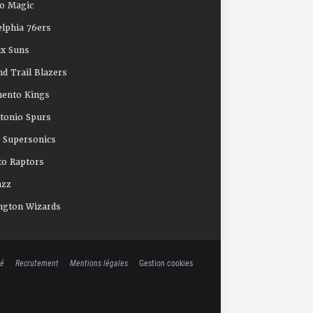
o Magic
elphia 76ers
x Suns
nd Trail Blazers
mento Kings
tonio Spurs
e Supersonics
o Raptors
azz
ngton Wizards
té
Recrutement
Mentions légales
Gestion cookies