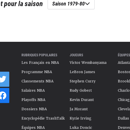
t
pour la saison
Saison 1979-80
RUBRIQUES POPULAIRES
JOUEURS
ÉQUIPES
Les Français en NBA
Victor Wembanyama
Atlant
Programme NBA
LeBron James
Boston
Classements NBA
Stephen Curry
Brookl
Salaires NBA
Rudy Gobert
Charlo
Playoffs NBA
Kevin Durant
Chicag
Dossiers NBA
Ja Morant
Clevel
Encyclopédie TrashTalk
Kyrie Irving
Dallas
Équipes NBA
Luka Doncic
Denve