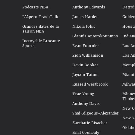
Podcasts NBA
Anthony Edwards
Detroi
L'Apéro TrashTalk
James Harden
Golden
Grandes dates de la
Nikola Jokic
Houst
saison NBA
Giannis Antetokounmpo
Indian
Incroyable Brocante
Sports
Evan Fournier
Los An
Zion Williamson
Los An
Devin Booker
Memphi
Jayson Tatum
Miami
Russell Westbrook
Milwa
Trae Young
Minne
Timbe
Anthony Davis
New Or
Shai Gilgeous-Alexander
New Y
Zaccharie Risacher
Oklah
Bilal Coulibaly