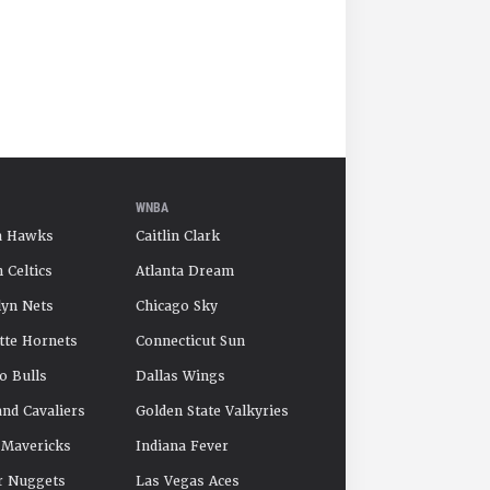
WNBA
a Hawks
Caitlin Clark
 Celtics
Atlanta Dream
yn Nets
Chicago Sky
tte Hornets
Connecticut Sun
o Bulls
Dallas Wings
and Cavaliers
Golden State Valkyries
 Mavericks
Indiana Fever
r Nuggets
Las Vegas Aces