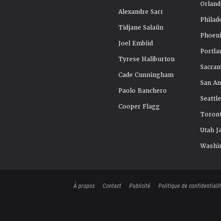
Orland
Alexandre Sarr
Philad
Tidjane Salaün
Phoeni
Joel Embiid
Portla
Tyrese Haliburton
Sacra
Cade Cunningham
San An
Paolo Banchero
Seattl
Cooper Flagg
Toront
Utah J
Washi
À propos
Contact
Publicité
Politique de confidentiali