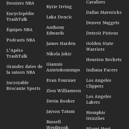
Cavaliers
Dossiers NBA
Kyrie Irving
Dallas Mavericks
Encyclopédie
Luka Doncic
TrashTalk
Denver Nuggets
Anthony
Équipes NBA
Edwards
Detroit Pistons
Podcasts NBA
James Harden
Golden State
Warriors
L'Apéro
Nikola Jokic
TrashTalk
Houston Rockets
Giannis
Grandes dates de
Antetokounmpo
Indiana Pacers
la saison NBA
Evan Fournier
Los Angeles
Incroyable
Clippers
Brocante Sports
Zion Williamson
Los Angeles
Devin Booker
Lakers
Jayson Tatum
Memphis
Grizzlies
Russell
Westbrook
Miami Heat