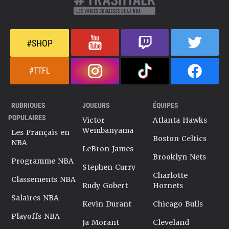
#SHOP
#TTFL
RUBRIQUES
JOUEURS
ÉQUIPES
POPULAIRES
Victor
Atlanta Hawks
Wembanyama
Les Français en
Boston Celtics
NBA
LeBron James
Brooklyn Nets
Programme NBA
Stephen Curry
Charlotte
Classements NBA
Rudy Gobert
Hornets
Salaires NBA
Kevin Durant
Chicago Bulls
Playoffs NBA
Ja Morant
Cleveland