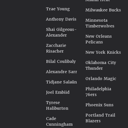
Trae Young
Milwaukee Bucks
Anthony Davis
Minnesota
Timberwolves
Shai Gilgeous-
Alexander
New Orleans
Pelicans
Zaccharie
Risacher
New York Knicks
Bilal Coulibaly
Oklahoma City
Thunder
Alexandre Sarr
Orlando Magic
Tidjane Salaün
Philadelphia
Joel Embiid
76ers
Tyrese
Phoenix Suns
Haliburton
Portland Trail
Cade
Blazers
Cunningham