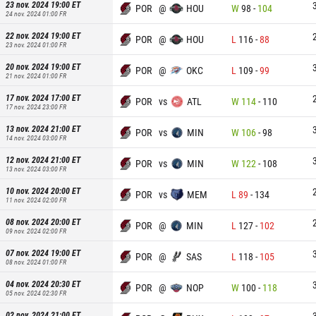
23 nov. 2024 19:00
ET
POR
@
HOU
W
98
-
104
24 nov. 2024 01:00
FR
22 nov. 2024 19:00
ET
POR
@
HOU
L
116
-
88
23 nov. 2024 01:00
FR
20 nov. 2024 19:00
ET
POR
@
OKC
L
109
-
99
21 nov. 2024 01:00
FR
17 nov. 2024 17:00
ET
POR
vs
ATL
W
114
-
110
17 nov. 2024 23:00
FR
13 nov. 2024 21:00
ET
POR
vs
MIN
W
106
-
98
14 nov. 2024 03:00
FR
12 nov. 2024 21:00
ET
POR
vs
MIN
W
122
-
108
13 nov. 2024 03:00
FR
10 nov. 2024 20:00
ET
POR
vs
MEM
L
89
-
134
11 nov. 2024 02:00
FR
08 nov. 2024 20:00
ET
POR
@
MIN
L
127
-
102
09 nov. 2024 02:00
FR
07 nov. 2024 19:00
ET
POR
@
SAS
L
118
-
105
08 nov. 2024 01:00
FR
04 nov. 2024 20:30
ET
POR
@
NOP
W
100
-
118
05 nov. 2024 02:30
FR
02 nov. 2024 21:00
ET