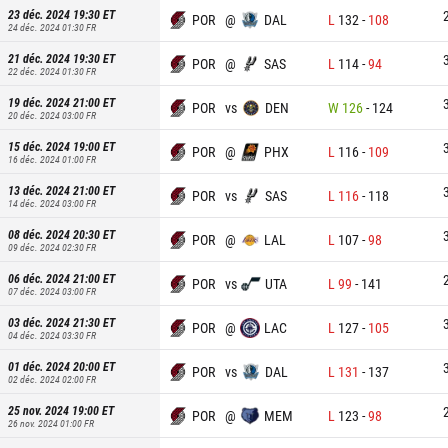
23 déc. 2024 19:30
ET
POR
@
DAL
L
132
-
108
24 déc. 2024 01:30
FR
21 déc. 2024 19:30
ET
POR
@
SAS
L
114
-
94
22 déc. 2024 01:30
FR
19 déc. 2024 21:00
ET
POR
vs
DEN
W
126
-
124
20 déc. 2024 03:00
FR
15 déc. 2024 19:00
ET
POR
@
PHX
L
116
-
109
16 déc. 2024 01:00
FR
13 déc. 2024 21:00
ET
POR
vs
SAS
L
116
-
118
14 déc. 2024 03:00
FR
08 déc. 2024 20:30
ET
POR
@
LAL
L
107
-
98
09 déc. 2024 02:30
FR
06 déc. 2024 21:00
ET
POR
vs
UTA
L
99
-
141
07 déc. 2024 03:00
FR
03 déc. 2024 21:30
ET
POR
@
LAC
L
127
-
105
04 déc. 2024 03:30
FR
01 déc. 2024 20:00
ET
POR
vs
DAL
L
131
-
137
02 déc. 2024 02:00
FR
25 nov. 2024 19:00
ET
POR
@
MEM
L
123
-
98
26 nov. 2024 01:00
FR