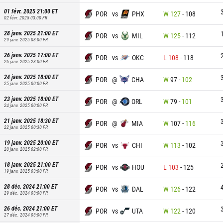
01 févr. 2025 21:00
ET
POR
vs
PHX
W
127
-
108
02 févr. 2025 03:00
FR
28 janv. 2025 21:00
ET
POR
vs
MIL
W
125
-
112
29 janv. 2025 03:00
FR
26 janv. 2025 17:00
ET
POR
vs
OKC
L
108
-
118
26 janv. 2025 23:00
FR
24 janv. 2025 18:00
ET
POR
@
CHA
W
97
-
102
25 janv. 2025 00:00
FR
23 janv. 2025 18:00
ET
POR
@
ORL
W
79
-
101
24 janv. 2025 00:00
FR
21 janv. 2025 18:30
ET
POR
@
MIA
W
107
-
116
22 janv. 2025 00:30
FR
19 janv. 2025 20:00
ET
POR
vs
CHI
W
113
-
102
20 janv. 2025 02:00
FR
18 janv. 2025 21:00
ET
POR
vs
HOU
L
103
-
125
19 janv. 2025 03:00
FR
28 déc. 2024 21:00
ET
POR
vs
DAL
W
126
-
122
29 déc. 2024 03:00
FR
26 déc. 2024 21:00
ET
POR
vs
UTA
W
122
-
120
27 déc. 2024 03:00
FR