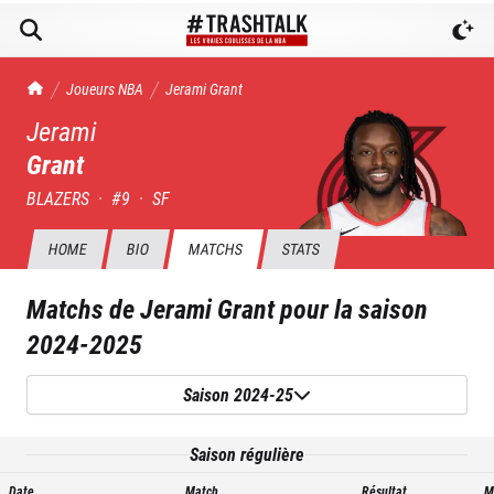
TrashTalk Actu NBA
Joueurs NBA
Jerami
Grant
Jerami
Grant
BLAZERS
·
#
9
·
SF
HOME
BIO
MATCHS
STATS
Matchs de
Jerami Grant
pour la saison
2024-2025
Saison 2024-25
Saison régulière
Date
Match
Résultat
M