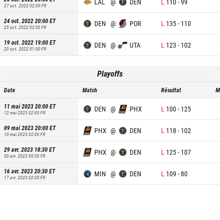
LAL
@
DEN
L
110
-
99
27 oct. 2022 02:00
FR
24 oct. 2022 20:00
ET
DEN
@
POR
L
135
-
110
25 oct. 2022 02:00
FR
19 oct. 2022 19:00
ET
DEN
@
UTA
L
123
-
102
20 oct. 2022 01:00
FR
Playoffs
Date
Match
Résultat
M
11 mai 2023 20:00
ET
DEN
@
PHX
L
100
-
125
12 mai 2023 02:00
FR
09 mai 2023 20:00
ET
PHX
@
DEN
L
118
-
102
10 mai 2023 02:00
FR
29 avr. 2023 18:30
ET
PHX
@
DEN
L
125
-
107
30 avr. 2023 00:30
FR
16 avr. 2023 20:30
ET
MIN
@
DEN
L
109
-
80
17 avr. 2023 02:30
FR