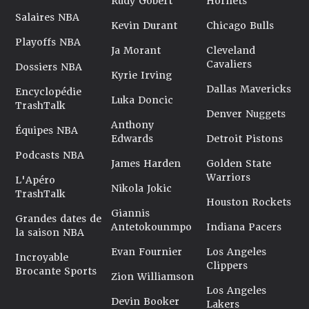
Rudy Gobert
Hornets
Salaires NBA
Kevin Durant
Chicago Bulls
Playoffs NBA
Ja Morant
Cleveland
Cavaliers
Dossiers NBA
Kyrie Irving
Dallas Mavericks
Encyclopédie
Luka Doncic
TrashTalk
Denver Nuggets
Anthony
Équipes NBA
Edwards
Detroit Pistons
Podcasts NBA
James Harden
Golden State
Warriors
L'Apéro
Nikola Jokic
TrashTalk
Houston Rockets
Giannis
Grandes dates de
Antetokounmpo
Indiana Pacers
la saison NBA
Evan Fournier
Los Angeles
Incroyable
Clippers
Brocante Sports
Zion Williamson
Los Angeles
Devin Booker
Lakers