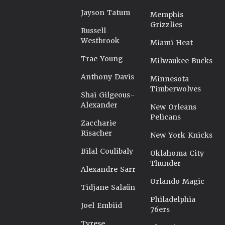
Jayson Tatum
Memphis
Grizzlies
Russell
Westbrook
Miami Heat
Trae Young
Milwaukee Bucks
Anthony Davis
Minnesota
Timberwolves
Shai Gilgeous-
Alexander
New Orleans
Pelicans
Zaccharie
Risacher
New York Knicks
Bilal Coulibaly
Oklahoma City
Thunder
Alexandre Sarr
Orlando Magic
Tidjane Salaün
Philadelphia
Joel Embiid
76ers
Tyrese