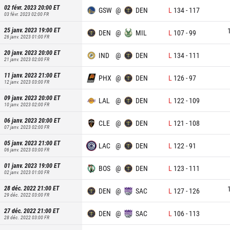
02 févr. 2023 20:00
ET
GSW
@
DEN
L
134
-
117
03 févr. 2023 02:00
FR
25 janv. 2023 19:00
ET
DEN
@
MIL
L
107
-
99
26 janv. 2023 01:00
FR
20 janv. 2023 20:00
ET
IND
@
DEN
L
134
-
111
21 janv. 2023 02:00
FR
11 janv. 2023 21:00
ET
PHX
@
DEN
L
126
-
97
12 janv. 2023 03:00
FR
09 janv. 2023 20:00
ET
LAL
@
DEN
L
122
-
109
10 janv. 2023 02:00
FR
06 janv. 2023 20:00
ET
CLE
@
DEN
L
121
-
108
07 janv. 2023 02:00
FR
05 janv. 2023 21:00
ET
LAC
@
DEN
L
122
-
91
06 janv. 2023 03:00
FR
01 janv. 2023 19:00
ET
BOS
@
DEN
L
123
-
111
02 janv. 2023 01:00
FR
28 déc. 2022 21:00
ET
DEN
@
SAC
L
127
-
126
29 déc. 2022 03:00
FR
27 déc. 2022 21:00
ET
DEN
@
SAC
L
106
-
113
28 déc. 2022 03:00
FR