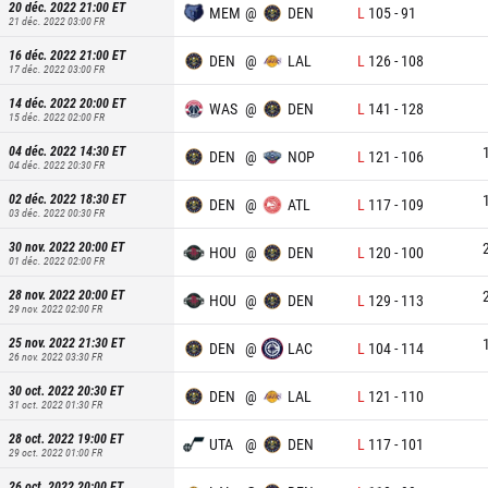
20 déc. 2022 21:00
ET
MEM
@
DEN
L
105
-
91
21 déc. 2022 03:00
FR
16 déc. 2022 21:00
ET
DEN
@
LAL
L
126
-
108
17 déc. 2022 03:00
FR
14 déc. 2022 20:00
ET
WAS
@
DEN
L
141
-
128
15 déc. 2022 02:00
FR
04 déc. 2022 14:30
ET
DEN
@
NOP
L
121
-
106
04 déc. 2022 20:30
FR
02 déc. 2022 18:30
ET
DEN
@
ATL
L
117
-
109
03 déc. 2022 00:30
FR
30 nov. 2022 20:00
ET
HOU
@
DEN
L
120
-
100
01 déc. 2022 02:00
FR
28 nov. 2022 20:00
ET
HOU
@
DEN
L
129
-
113
29 nov. 2022 02:00
FR
25 nov. 2022 21:30
ET
DEN
@
LAC
L
104
-
114
26 nov. 2022 03:30
FR
30 oct. 2022 20:30
ET
DEN
@
LAL
L
121
-
110
31 oct. 2022 01:30
FR
28 oct. 2022 19:00
ET
UTA
@
DEN
L
117
-
101
29 oct. 2022 01:00
FR
26 oct. 2022 20:00
ET