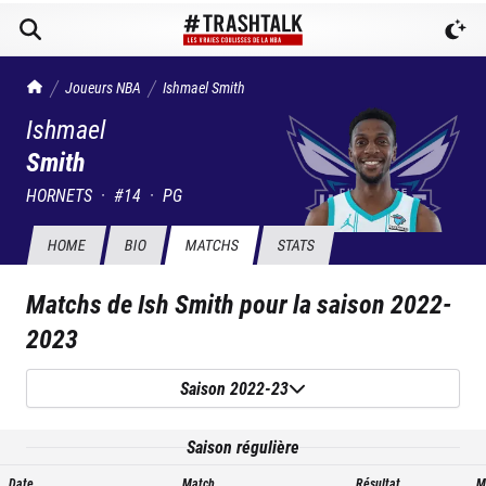
TrashTalk Actu NBA
Joueurs NBA
Ishmael
Smith
Ishmael
Smith
HORNETS
·
#
14
·
PG
HOME
BIO
MATCHS
STATS
Matchs de
Ish Smith
pour la saison
2022-
2023
Saison 2022-23
Saison régulière
Date
Match
Résultat
M