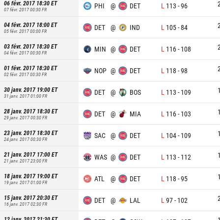
06 févr. 2017 18:30
ET
PHI
@
DET
L
113
-
96
07 févr. 2017 00:30
FR
04 févr. 2017 18:00
ET
DET
@
IND
L
105
-
84
05 févr. 2017 00:00
FR
03 févr. 2017 18:30
ET
MIN
@
DET
L
116
-
108
04 févr. 2017 00:30
FR
01 févr. 2017 18:30
ET
NOP
@
DET
L
118
-
98
02 févr. 2017 00:30
FR
30 janv. 2017 19:00
ET
DET
@
BOS
L
113
-
109
31 janv. 2017 01:00
FR
28 janv. 2017 18:30
ET
DET
@
MIA
L
116
-
103
29 janv. 2017 00:30
FR
23 janv. 2017 18:30
ET
SAC
@
DET
L
104
-
109
24 janv. 2017 00:30
FR
21 janv. 2017 17:00
ET
WAS
@
DET
L
113
-
112
21 janv. 2017 23:00
FR
18 janv. 2017 19:00
ET
ATL
@
DET
L
118
-
95
19 janv. 2017 01:00
FR
15 janv. 2017 20:30
ET
DET
@
LAL
L
97
-
102
16 janv. 2017 02:30
FR
12 janv. 2017 21:30
ET