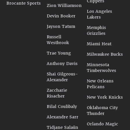
Clippers
Brocante Sports
Zion Williamson
Los Angeles
Devin Booker
Lakers
Jayson Tatum
Memphis
Grizzlies
Russell
Westbrook
Miami Heat
Trae Young
Milwaukee Bucks
Anthony Davis
Minnesota
Timberwolves
Shai Gilgeous-
Alexander
New Orleans
Pelicans
Zaccharie
Risacher
New York Knicks
Bilal Coulibaly
Oklahoma City
Thunder
Alexandre Sarr
Orlando Magic
Tidjane Salaün