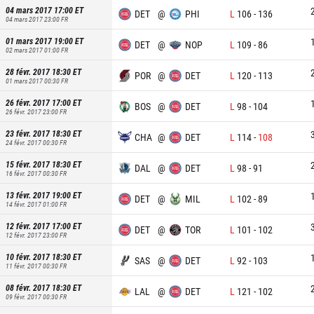
04 mars 2017 17:00
ET
DET
@
PHI
L
106
-
136
04 mars 2017 23:00
FR
01 mars 2017 19:00
ET
DET
@
NOP
L
109
-
86
02 mars 2017 01:00
FR
28 févr. 2017 18:30
ET
POR
@
DET
L
120
-
113
01 mars 2017 00:30
FR
26 févr. 2017 17:00
ET
BOS
@
DET
L
98
-
104
26 févr. 2017 23:00
FR
23 févr. 2017 18:30
ET
CHA
@
DET
L
114
-
108
24 févr. 2017 00:30
FR
15 févr. 2017 18:30
ET
DAL
@
DET
L
98
-
91
16 févr. 2017 00:30
FR
13 févr. 2017 19:00
ET
DET
@
MIL
L
102
-
89
14 févr. 2017 01:00
FR
12 févr. 2017 17:00
ET
DET
@
TOR
L
101
-
102
12 févr. 2017 23:00
FR
10 févr. 2017 18:30
ET
SAS
@
DET
L
92
-
103
11 févr. 2017 00:30
FR
08 févr. 2017 18:30
ET
LAL
@
DET
L
121
-
102
09 févr. 2017 00:30
FR