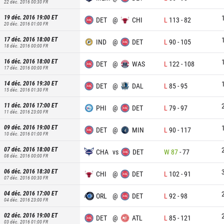
22 déc. 2016 00:30
FR
19 déc. 2016 19:00
ET
DET
@
CHI
L
113
-
82
20 déc. 2016 01:00
FR
17 déc. 2016 18:00
ET
IND
@
DET
L
90
-
105
18 déc. 2016 00:00
FR
16 déc. 2016 18:00
ET
DET
@
WAS
L
122
-
108
17 déc. 2016 00:00
FR
14 déc. 2016 19:30
ET
DET
@
DAL
L
85
-
95
15 déc. 2016 01:30
FR
11 déc. 2016 17:00
ET
PHI
@
DET
L
79
-
97
11 déc. 2016 23:00
FR
09 déc. 2016 19:00
ET
DET
@
MIN
L
90
-
117
10 déc. 2016 01:00
FR
07 déc. 2016 18:00
ET
CHA
vs
DET
W
87
-
77
08 déc. 2016 00:00
FR
06 déc. 2016 18:30
ET
CHI
@
DET
L
102
-
91
07 déc. 2016 00:30
FR
04 déc. 2016 17:00
ET
ORL
@
DET
L
92
-
98
04 déc. 2016 23:00
FR
02 déc. 2016 19:00
ET
DET
@
ATL
L
85
-
121
03 déc. 2016 01:00
FR