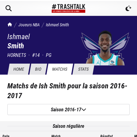
TrashTalk Actu NBA
Joueurs NBA
Ishmael
Smith
Ishmael
Smith
HORNETS
·
#
14
·
PG
HOME
BIO
MATCHS
STATS
Matchs de
Ish Smith
pour la saison
2016-
2017
Saison 2016-17
Saison régulière
Date
Match
Résultat
M