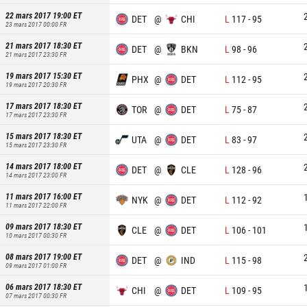
22 mars 2017 19:00
ET
DET
@
CHI
L
117
-
95
23 mars 2017 00:00
FR
21 mars 2017 18:30
ET
DET
@
BKN
L
98
-
96
21 mars 2017 23:30
FR
19 mars 2017 15:30
ET
PHX
@
DET
L
112
-
95
19 mars 2017 20:30
FR
17 mars 2017 18:30
ET
TOR
@
DET
L
75
-
87
17 mars 2017 23:30
FR
15 mars 2017 18:30
ET
UTA
@
DET
L
83
-
97
15 mars 2017 23:30
FR
14 mars 2017 18:00
ET
DET
@
CLE
L
128
-
96
14 mars 2017 23:00
FR
11 mars 2017 16:00
ET
NYK
@
DET
L
112
-
92
11 mars 2017 22:00
FR
09 mars 2017 18:30
ET
CLE
@
DET
L
106
-
101
10 mars 2017 00:30
FR
08 mars 2017 19:00
ET
DET
@
IND
L
115
-
98
09 mars 2017 01:00
FR
06 mars 2017 18:30
ET
CHI
@
DET
L
109
-
95
07 mars 2017 00:30
FR