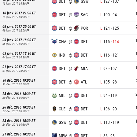
DET
@
GSW
L
127
-
107
13 janv. 2017 03:30
FR
10 janv. 2017 21:30
ET
DET
@
SAC
L
100
-
94
11 janv. 2017 03:30
FR
08 janv. 2017 20:00
ET
DET
@
POR
L
124
-
125
09 janv. 2017 02:00
FR
05 janv. 2017 18:30
ET
CHA
@
DET
L
115
-
114
06 janv. 2017 00:30
FR
03 janv. 2017 18:30
ET
IND
@
DET
L
116
-
121
04 janv. 2017 00:30
FR
01 janv. 2017 17:00
ET
DET
@
MIA
L
98
-
107
01 janv. 2017 23:00
FR
30 déc. 2016 19:00
ET
DET
@
ATL
L
105
-
98
31 déc. 2016 01:00
FR
28 déc. 2016 18:30
ET
MIL
@
DET
L
94
-
119
29 déc. 2016 00:30
FR
26 déc. 2016 18:30
ET
CLE
@
DET
L
106
-
90
27 déc. 2016 00:30
FR
23 déc. 2016 18:30
ET
GSW
@
DET
L
113
-
119
24 déc. 2016 00:30
FR
21 déc. 2016 18:30
ET
MEM
@
DET
L
86
-
98