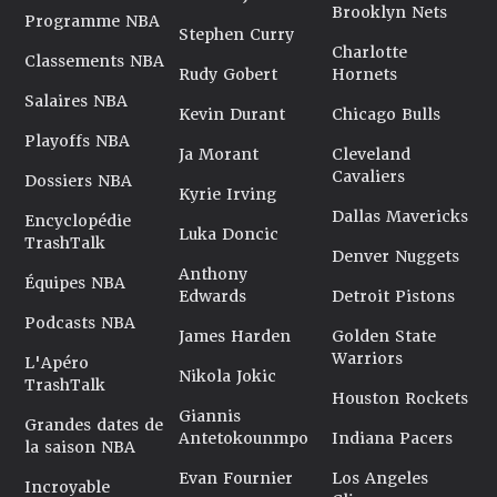
Brooklyn Nets
Programme NBA
Stephen Curry
Charlotte
Classements NBA
Rudy Gobert
Hornets
Salaires NBA
Kevin Durant
Chicago Bulls
Playoffs NBA
Ja Morant
Cleveland
Cavaliers
Dossiers NBA
Kyrie Irving
Dallas Mavericks
Encyclopédie
Luka Doncic
TrashTalk
Denver Nuggets
Anthony
Équipes NBA
Edwards
Detroit Pistons
Podcasts NBA
James Harden
Golden State
Warriors
L'Apéro
Nikola Jokic
TrashTalk
Houston Rockets
Giannis
Grandes dates de
Antetokounmpo
Indiana Pacers
la saison NBA
Evan Fournier
Los Angeles
Incroyable