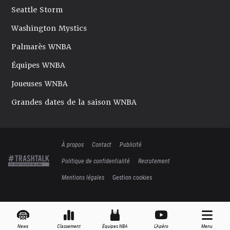
Seattle Storm
Washington Mystics
Palmarès WNBA
Équipes WNBA
Joueuses WNBA
Grandes dates de la saison WNBA
À propos
Contact
Publicité
Politique de confidentialité
Recrutement
Mentions légales
Gestion cookies
News
Classement
Équipes NBA
L'Apéro
Menu