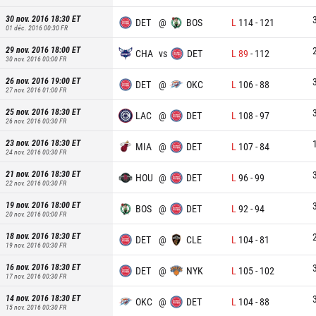
30 nov. 2016 18:30
ET
DET
@
BOS
L
114
-
121
01 déc. 2016 00:30
FR
29 nov. 2016 18:00
ET
CHA
vs
DET
L
89
-
112
30 nov. 2016 00:00
FR
26 nov. 2016 19:00
ET
DET
@
OKC
L
106
-
88
27 nov. 2016 01:00
FR
25 nov. 2016 18:30
ET
LAC
@
DET
L
108
-
97
26 nov. 2016 00:30
FR
23 nov. 2016 18:30
ET
MIA
@
DET
L
107
-
84
24 nov. 2016 00:30
FR
21 nov. 2016 18:30
ET
HOU
@
DET
L
96
-
99
22 nov. 2016 00:30
FR
19 nov. 2016 18:00
ET
BOS
@
DET
L
92
-
94
20 nov. 2016 00:00
FR
18 nov. 2016 18:30
ET
DET
@
CLE
L
104
-
81
19 nov. 2016 00:30
FR
16 nov. 2016 18:30
ET
DET
@
NYK
L
105
-
102
17 nov. 2016 00:30
FR
14 nov. 2016 18:30
ET
OKC
@
DET
L
104
-
88
15 nov. 2016 00:30
FR