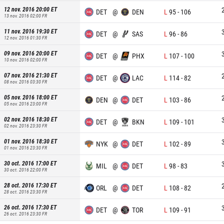
12 nov. 2016 20:00
ET
DET
@
DEN
L
95
-
106
13 nov. 2016 02:00
FR
11 nov. 2016 19:30
ET
DET
@
SAS
L
96
-
86
12 nov. 2016 01:30
FR
09 nov. 2016 20:00
ET
DET
@
PHX
L
107
-
100
10 nov. 2016 02:00
FR
07 nov. 2016 21:30
ET
DET
@
LAC
L
114
-
82
08 nov. 2016 03:30
FR
05 nov. 2016 18:00
ET
DEN
@
DET
L
103
-
86
05 nov. 2016 23:00
FR
02 nov. 2016 18:30
ET
DET
@
BKN
L
109
-
101
02 nov. 2016 23:30
FR
01 nov. 2016 18:30
ET
NYK
@
DET
L
102
-
89
01 nov. 2016 23:30
FR
30 oct. 2016 17:00
ET
MIL
@
DET
L
98
-
83
30 oct. 2016 22:00
FR
28 oct. 2016 17:30
ET
ORL
@
DET
L
108
-
82
28 oct. 2016 23:30
FR
26 oct. 2016 17:30
ET
DET
@
TOR
L
109
-
91
26 oct. 2016 23:30
FR