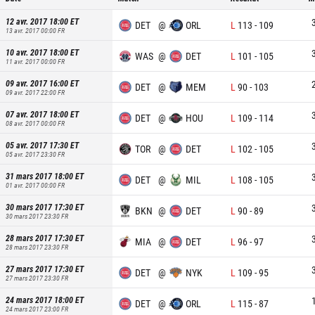
12 avr. 2017 18:00
ET
DET
@
ORL
L
113
-
109
13 avr. 2017 00:00
FR
10 avr. 2017 18:00
ET
WAS
@
DET
L
101
-
105
11 avr. 2017 00:00
FR
09 avr. 2017 16:00
ET
DET
@
MEM
L
90
-
103
09 avr. 2017 22:00
FR
07 avr. 2017 18:00
ET
DET
@
HOU
L
109
-
114
08 avr. 2017 00:00
FR
05 avr. 2017 17:30
ET
TOR
@
DET
L
102
-
105
05 avr. 2017 23:30
FR
31 mars 2017 18:00
ET
DET
@
MIL
L
108
-
105
01 avr. 2017 00:00
FR
30 mars 2017 17:30
ET
BKN
@
DET
L
90
-
89
30 mars 2017 23:30
FR
28 mars 2017 17:30
ET
MIA
@
DET
L
96
-
97
28 mars 2017 23:30
FR
27 mars 2017 17:30
ET
DET
@
NYK
L
109
-
95
27 mars 2017 23:30
FR
24 mars 2017 18:00
ET
DET
@
ORL
L
115
-
87
24 mars 2017 23:00
FR