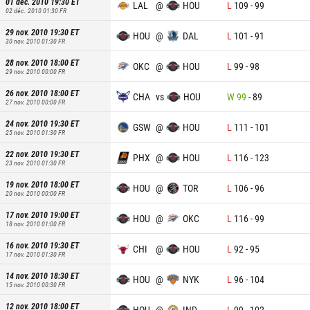
01 déc. 2010 19:30
ET
LAL
@
HOU
L
109
-
99
02 déc. 2010 01:30
FR
29 nov. 2010 19:30
ET
HOU
@
DAL
L
101
-
91
30 nov. 2010 01:30
FR
28 nov. 2010 18:00
ET
OKC
@
HOU
L
99
-
98
29 nov. 2010 00:00
FR
26 nov. 2010 18:00
ET
CHA
vs
HOU
W
99
-
89
27 nov. 2010 00:00
FR
24 nov. 2010 19:30
ET
GSW
@
HOU
L
111
-
101
25 nov. 2010 01:30
FR
22 nov. 2010 19:30
ET
PHX
@
HOU
L
116
-
123
23 nov. 2010 01:30
FR
19 nov. 2010 18:00
ET
HOU
@
TOR
L
106
-
96
20 nov. 2010 00:00
FR
17 nov. 2010 19:00
ET
HOU
@
OKC
L
116
-
99
18 nov. 2010 01:00
FR
16 nov. 2010 19:30
ET
CHI
@
HOU
L
92
-
95
17 nov. 2010 01:30
FR
14 nov. 2010 18:30
ET
HOU
@
NYK
L
96
-
104
15 nov. 2010 00:30
FR
12 nov. 2010 18:00
ET
HOU
@
IND
L
99
-
102