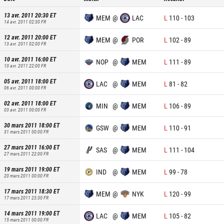
13 avr. 2011 20:30
ET
MEM
@
LAC
L
110
-
103
14 avr. 2011 02:30
FR
12 avr. 2011 20:00
ET
MEM
@
POR
L
102
-
89
13 avr. 2011 02:00
FR
10 avr. 2011 16:00
ET
NOP
@
MEM
L
111
-
89
10 avr. 2011 22:00
FR
05 avr. 2011 18:00
ET
LAC
@
MEM
L
81
-
82
06 avr. 2011 00:00
FR
02 avr. 2011 18:00
ET
MIN
@
MEM
L
106
-
89
03 avr. 2011 00:00
FR
30 mars 2011 18:00
ET
GSW
@
MEM
L
110
-
91
31 mars 2011 00:00
FR
27 mars 2011 16:00
ET
SAS
@
MEM
L
111
-
104
27 mars 2011 22:00
FR
19 mars 2011 19:00
ET
IND
@
MEM
L
99
-
78
20 mars 2011 00:00
FR
17 mars 2011 18:30
ET
MEM
@
NYK
L
120
-
99
17 mars 2011 23:30
FR
14 mars 2011 19:00
ET
LAC
@
MEM
L
105
-
82
15 mars 2011 00:00
FR