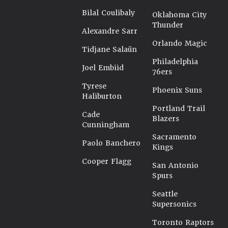
Bilal Coulibaly
Oklahoma City
Thunder
Alexandre Sarr
Orlando Magic
Tidjane Salaün
Philadelphia
Joel Embiid
76ers
Tyrese
Phoenix Suns
Haliburton
Portland Trail
Cade
Blazers
Cunningham
Sacramento
Paolo Banchero
Kings
Cooper Flagg
San Antonio
Spurs
Seattle
Supersonics
Toronto Raptors