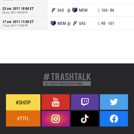
25 avr. 2011 18:00
ET
SAS
@
MEM
L
104
-
86
26 avr. 2011 00:00
FR
17 avr. 2011 11:00
ET
MEM
@
SAS
L
98
-
101
17 avr. 2011 17:00
FR
#SHOP
#TTFL