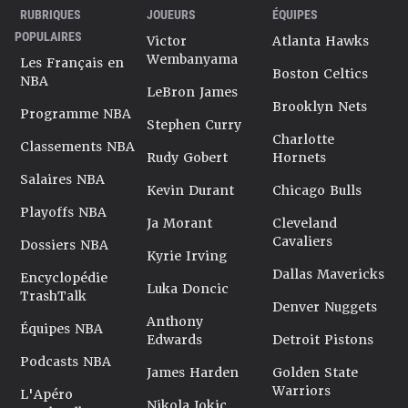
RUBRIQUES
JOUEURS
ÉQUIPES
POPULAIRES
Victor
Atlanta Hawks
Wembanyama
Les Français en
Boston Celtics
NBA
LeBron James
Brooklyn Nets
Programme NBA
Stephen Curry
Charlotte
Classements NBA
Rudy Gobert
Hornets
Salaires NBA
Kevin Durant
Chicago Bulls
Playoffs NBA
Ja Morant
Cleveland
Cavaliers
Dossiers NBA
Kyrie Irving
Dallas Mavericks
Encyclopédie
Luka Doncic
TrashTalk
Denver Nuggets
Anthony
Équipes NBA
Edwards
Detroit Pistons
Podcasts NBA
James Harden
Golden State
Warriors
L'Apéro
Nikola Jokic