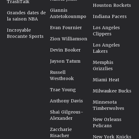
TrashTalk
Houston Rockets
Giannis
Grandes dates de
Antetokounmpo
Indiana Pacers
la saison NBA
Evan Fournier
Los Angeles
Incroyable
Clippers
Brocante Sports
Zion Williamson
Los Angeles
Devin Booker
Lakers
Jayson Tatum
Memphis
Grizzlies
Russell
Westbrook
Miami Heat
Trae Young
Milwaukee Bucks
Anthony Davis
Minnesota
Timberwolves
Shai Gilgeous-
Alexander
New Orleans
Pelicans
Zaccharie
Risacher
New York Knicks