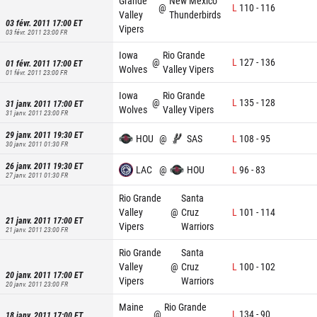
Grande
New Mexico
@
L
110
-
116
Valley
Thunderbirds
03 févr. 2011 17:00
ET
Vipers
03 févr. 2011 23:00
FR
Iowa
Rio Grande
@
L
127
-
136
01 févr. 2011 17:00
ET
Wolves
Valley Vipers
01 févr. 2011 23:00
FR
Iowa
Rio Grande
@
L
135
-
128
31 janv. 2011 17:00
ET
Wolves
Valley Vipers
31 janv. 2011 23:00
FR
29 janv. 2011 19:30
ET
HOU
@
SAS
L
108
-
95
30 janv. 2011 01:30
FR
26 janv. 2011 19:30
ET
LAC
@
HOU
L
96
-
83
27 janv. 2011 01:30
FR
Rio Grande
Santa
Valley
@
Cruz
L
101
-
114
21 janv. 2011 17:00
ET
Vipers
Warriors
21 janv. 2011 23:00
FR
Rio Grande
Santa
Valley
@
Cruz
L
100
-
102
20 janv. 2011 17:00
ET
Vipers
Warriors
20 janv. 2011 23:00
FR
Maine
Rio Grande
@
L
134
-
90
18 janv. 2011 17:00
ET