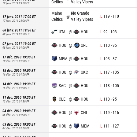
Celtics
Valley Vipers
18 janv. 2011 23:00
FR
Maine
Rio Grande
@
L
119
-
110
17 janv. 2011 17:00
ET
Celtics
Valley Vipers
17 janv. 2011 23:00
FR
08 janv. 2011 19:30
ET
UTA
@
HOU
L
99
-
103
09 janv. 2011 01:30
FR
07 janv. 2011 19:00
ET
HOU
@
ORL
L
110
-
95
08 janv. 2011 01:00
FR
17 déc. 2010 19:30
ET
MEM
@
HOU
L
103
-
87
18 déc. 2010 01:30
FR
15 déc. 2010 19:00
ET
HOU
@
OKC
L
117
-
105
16 déc. 2010 01:00
FR
14 déc. 2010 19:30
ET
SAC
@
HOU
L
118
-
105
15 déc. 2010 01:30
FR
11 déc. 2010 19:30
ET
CLE
@
HOU
L
110
-
95
12 déc. 2010 01:30
FR
04 déc. 2010 19:00
ET
HOU
@
CHI
L
119
-
116
05 déc. 2010 01:00
FR
03 déc. 2010 19:00
ET
HOU
@
MEM
L
111
-
127
04 déc. 2010 01:00
FR