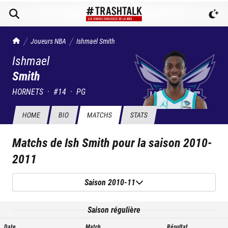
TrashTalk Actu NBA
Joueurs NBA
Ishmael
Smith
Ishmael
Smith
HORNETS
·
#
14
·
PG
HOME
BIO
MATCHS
STATS
Matchs de
Ish Smith
pour la saison
2010-
2011
Saison 2010-11
Saison régulière
Date
Match
Résultat