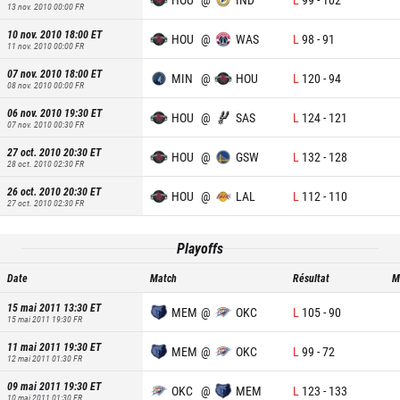
13 nov. 2010 00:00
FR
10 nov. 2010 18:00
ET
HOU
@
WAS
L
98
-
91
11 nov. 2010 00:00
FR
07 nov. 2010 18:00
ET
MIN
@
HOU
L
120
-
94
08 nov. 2010 00:00
FR
06 nov. 2010 19:30
ET
HOU
@
SAS
L
124
-
121
07 nov. 2010 00:30
FR
27 oct. 2010 20:30
ET
HOU
@
GSW
L
132
-
128
28 oct. 2010 02:30
FR
26 oct. 2010 20:30
ET
HOU
@
LAL
L
112
-
110
27 oct. 2010 02:30
FR
Playoffs
Date
Match
Résultat
M
15 mai 2011 13:30
ET
MEM
@
OKC
L
105
-
90
15 mai 2011 19:30
FR
11 mai 2011 19:30
ET
MEM
@
OKC
L
99
-
72
12 mai 2011 01:30
FR
09 mai 2011 19:30
ET
OKC
@
MEM
L
123
-
133
10 mai 2011 01:30
FR