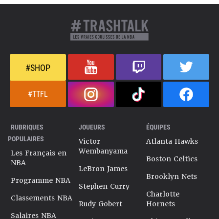
#SHOP
#TTFL
RUBRIQUES
JOUEURS
ÉQUIPES
POPULAIRES
Victor
Atlanta Hawks
Wembanyama
Les Français en
Boston Celtics
NBA
LeBron James
Brooklyn Nets
Programme NBA
Stephen Curry
Charlotte
Classements NBA
Rudy Gobert
Hornets
Salaires NBA