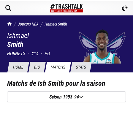
TrashTalk Actu NBA
Joueurs NBA
Ishmael
Smith
Ishmael
Smith
HORNETS
·
#
14
·
PG
HOME
BIO
MATCHS
STATS
Matchs de
Ish Smith
pour la saison
Saison 1993-94