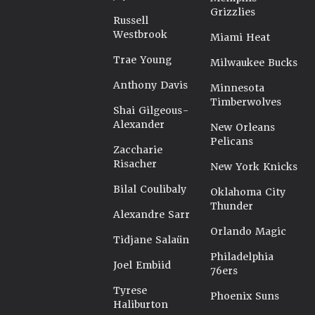
Grizzlies
Russell
Westbrook
Miami Heat
Trae Young
Milwaukee Bucks
Anthony Davis
Minnesota
Timberwolves
Shai Gilgeous-
Alexander
New Orleans
Pelicans
Zaccharie
Risacher
New York Knicks
Bilal Coulibaly
Oklahoma City
Thunder
Alexandre Sarr
Orlando Magic
Tidjane Salaün
Philadelphia
Joel Embiid
76ers
Tyrese
Phoenix Suns
Haliburton