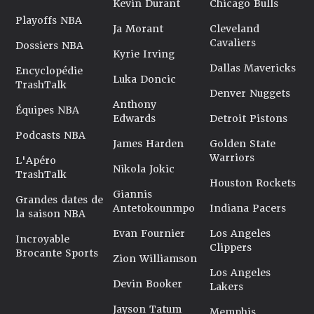
Kevin Durant
Chicago Bulls
Playoffs NBA
Ja Morant
Cleveland
Cavaliers
Dossiers NBA
Kyrie Irving
Dallas Mavericks
Encyclopédie
Luka Doncic
TrashTalk
Denver Nuggets
Anthony
Équipes NBA
Edwards
Detroit Pistons
Podcasts NBA
James Harden
Golden State
Warriors
L'Apéro
Nikola Jokic
TrashTalk
Houston Rockets
Giannis
Grandes dates de
Antetokounmpo
Indiana Pacers
la saison NBA
Evan Fournier
Los Angeles
Incroyable
Clippers
Brocante Sports
Zion Williamson
Los Angeles
Devin Booker
Lakers
Jayson Tatum
Memphis