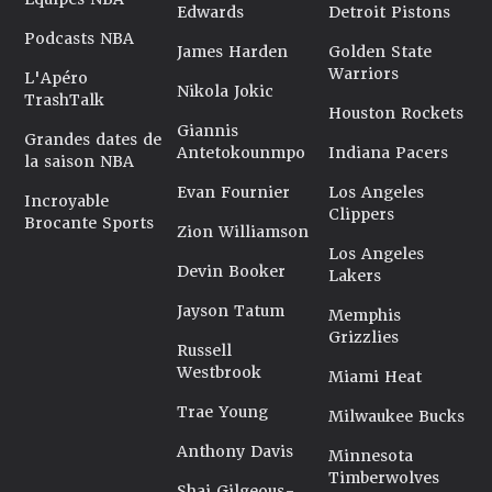
Edwards
Detroit Pistons
Podcasts NBA
James Harden
Golden State
Warriors
L'Apéro
Nikola Jokic
TrashTalk
Houston Rockets
Giannis
Grandes dates de
Antetokounmpo
Indiana Pacers
la saison NBA
Evan Fournier
Los Angeles
Incroyable
Clippers
Brocante Sports
Zion Williamson
Los Angeles
Devin Booker
Lakers
Jayson Tatum
Memphis
Grizzlies
Russell
Westbrook
Miami Heat
Trae Young
Milwaukee Bucks
Anthony Davis
Minnesota
Timberwolves
Shai Gilgeous-