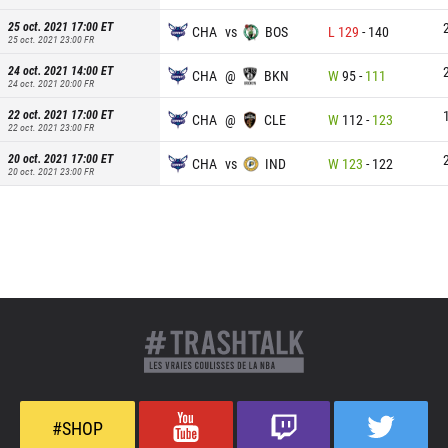
25 oct. 2021 17:00
ET
CHA
vs
BOS
L
129
-
140
25 oct. 2021 23:00
FR
24 oct. 2021 14:00
ET
CHA
@
BKN
W
95
-
111
24 oct. 2021 20:00
FR
22 oct. 2021 17:00
ET
CHA
@
CLE
W
112
-
123
22 oct. 2021 23:00
FR
20 oct. 2021 17:00
ET
CHA
vs
IND
W
123
-
122
20 oct. 2021 23:00
FR
#SHOP