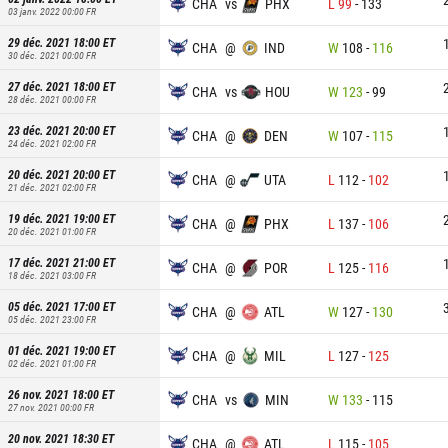
CHA
vs
PHX
L
99
-
133
03 janv. 2022 00:00
FR
29 déc. 2021 18:00
ET
CHA
@
IND
W
108
-
116
30 déc. 2021 00:00
FR
27 déc. 2021 18:00
ET
CHA
vs
HOU
W
123
-
99
28 déc. 2021 00:00
FR
23 déc. 2021 20:00
ET
CHA
@
DEN
W
107
-
115
24 déc. 2021 02:00
FR
20 déc. 2021 20:00
ET
CHA
@
UTA
L
112
-
102
21 déc. 2021 02:00
FR
19 déc. 2021 19:00
ET
CHA
@
PHX
L
137
-
106
20 déc. 2021 01:00
FR
17 déc. 2021 21:00
ET
CHA
@
POR
L
125
-
116
18 déc. 2021 03:00
FR
05 déc. 2021 17:00
ET
CHA
@
ATL
W
127
-
130
05 déc. 2021 23:00
FR
01 déc. 2021 19:00
ET
CHA
@
MIL
L
127
-
125
02 déc. 2021 01:00
FR
26 nov. 2021 18:00
ET
CHA
vs
MIN
W
133
-
115
27 nov. 2021 00:00
FR
20 nov. 2021 18:30
ET
CHA
@
ATL
L
115
-
105