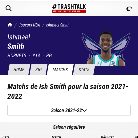
TrashTalk Actu NBA
Joueurs NBA
Ishmael
Smith
Ishmael
Smith
HORNETS
·
#
14
·
PG
HOME
BIO
MATCHS
STATS
Matchs de
Ish Smith
pour la saison
2021-
2022
Saison 2021-22
Saison régulière
Date
Match
Résultat
M