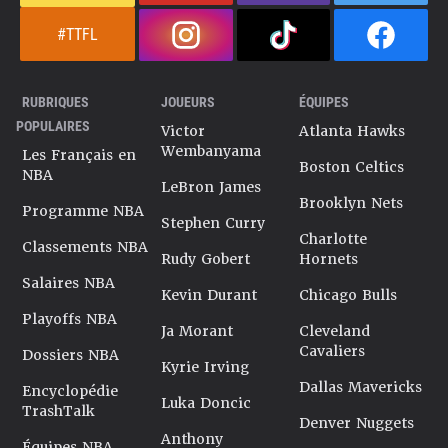
#TTFL
RUBRIQUES
JOUEURS
ÉQUIPES
POPULAIRES
Victor
Atlanta Hawks
Wembanyama
Les Français en
Boston Celtics
NBA
LeBron James
Brooklyn Nets
Programme NBA
Stephen Curry
Charlotte
Classements NBA
Rudy Gobert
Hornets
Salaires NBA
Kevin Durant
Chicago Bulls
Playoffs NBA
Ja Morant
Cleveland
Cavaliers
Dossiers NBA
Kyrie Irving
Dallas Mavericks
Encyclopédie
Luka Doncic
TrashTalk
Denver Nuggets
Anthony
Équipes NBA