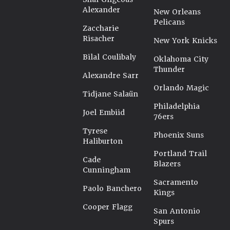
Alexander
New Orleans
Pelicans
Zaccharie
Risacher
New York Knicks
Bilal Coulibaly
Oklahoma City
Thunder
Alexandre Sarr
Orlando Magic
Tidjane Salaün
Philadelphia
Joel Embiid
76ers
Tyrese
Phoenix Suns
Haliburton
Portland Trail
Cade
Blazers
Cunningham
Sacramento
Paolo Banchero
Kings
Cooper Flagg
San Antonio
Spurs