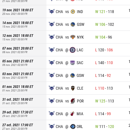
21 nov. 2021 00:30
FR
19 nov. 2021 18:00
ET
CHA
vs
IND
W
121
-
118
20 nov. 2021 00:00
FR
14 nov. 2021 18:00
ET
CHA
vs
GSW
W
106
-
102
15 nov. 2021 00:00
FR
12 nov. 2021 18:00
ET
CHA
vs
NYK
W
104
-
96
13 nov. 2021 00:00
FR
07 nov. 2021 20:00
ET
CHA
@
LAC
L
120
-
106
08 nov. 2021 02:00
FR
05 nov. 2021 21:00
ET
CHA
@
SAC
L
140
-
110
06 nov. 2021 02:00
FR
03 nov. 2021 21:00
ET
CHA
@
GSW
L
114
-
92
04 nov. 2021 02:00
FR
01 nov. 2021 18:00
ET
CHA
vs
CLE
L
110
-
113
01 nov. 2021 23:00
FR
31 oct. 2021 18:00
ET
CHA
vs
POR
W
125
-
113
31 oct. 2021 23:00
FR
29 oct. 2021 17:30
ET
CHA
@
MIA
L
114
-
99
29 oct. 2021 23:30
FR
27 oct. 2021 17:00
ET
CHA
@
ORL
W
111
-
120
27 oct. 2021 23:00
FR