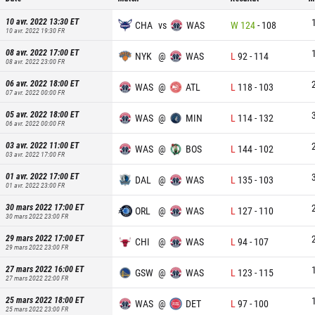
10 avr. 2022 13:30
ET
CHA
vs
WAS
W
124
-
108
10 avr. 2022 19:30
FR
08 avr. 2022 17:00
ET
NYK
@
WAS
L
92
-
114
08 avr. 2022 23:00
FR
06 avr. 2022 18:00
ET
WAS
@
ATL
L
118
-
103
07 avr. 2022 00:00
FR
05 avr. 2022 18:00
ET
WAS
@
MIN
L
114
-
132
06 avr. 2022 00:00
FR
03 avr. 2022 11:00
ET
WAS
@
BOS
L
144
-
102
03 avr. 2022 17:00
FR
01 avr. 2022 17:00
ET
DAL
@
WAS
L
135
-
103
01 avr. 2022 23:00
FR
30 mars 2022 17:00
ET
ORL
@
WAS
L
127
-
110
30 mars 2022 23:00
FR
29 mars 2022 17:00
ET
CHI
@
WAS
L
94
-
107
29 mars 2022 23:00
FR
27 mars 2022 16:00
ET
GSW
@
WAS
L
123
-
115
27 mars 2022 22:00
FR
25 mars 2022 18:00
ET
WAS
@
DET
L
97
-
100
25 mars 2022 23:00
FR