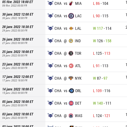
05 févr. 2022 18:00
ET
CHA
vs
MIA
L
86
-
104
06 févr. 2022 00:00
FR
30 janv. 2022 12:00
ET
CHA
vs
LAC
L
90
-
115
30 janv. 2022 18:00
FR
28 janv. 2022 18:30
ET
CHA
vs
LAL
W
117
-
114
29 janv. 2022 00:30
FR
26 janv. 2022 18:00
ET
CHA
@
IND
W
126
-
158
27 janv. 2022 00:00
FR
25 janv. 2022 18:00
ET
CHA
@
TOR
L
125
-
113
26 janv. 2022 00:00
FR
23 janv. 2022 18:00
ET
CHA
vs
ATL
L
91
-
113
24 janv. 2022 00:00
FR
17 janv. 2022 12:00
ET
CHA
@
NYK
W
87
-
97
17 janv. 2022 18:00
FR
14 janv. 2022 18:00
ET
CHA
vs
ORL
L
109
-
116
15 janv. 2022 00:00
FR
05 janv. 2022 18:00
ET
CHA
vs
DET
W
140
-
111
06 janv. 2022 00:00
FR
03 janv. 2022 18:00
ET
CHA
@
WAS
L
124
-
121
04 janv. 2022 00:00
FR
02 janv. 2022 18:00
ET