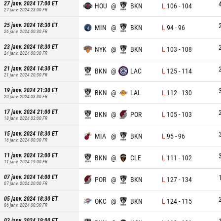
27 janv. 2024 17:00
ET
HOU
@
BKN
L
106
-
104
27 janv. 2024 23:00
FR
25 janv. 2024 18:30
ET
MIN
@
BKN
L
94
-
96
26 janv. 2024 00:30
FR
23 janv. 2024 18:30
ET
NYK
@
BKN
L
103
-
108
24 janv. 2024 00:30
FR
21 janv. 2024 14:30
ET
BKN
@
LAC
L
125
-
114
21 janv. 2024 20:30
FR
19 janv. 2024 21:30
ET
BKN
@
LAL
L
112
-
130
20 janv. 2024 03:30
FR
17 janv. 2024 21:00
ET
BKN
@
POR
L
105
-
103
18 janv. 2024 03:00
FR
15 janv. 2024 18:30
ET
MIA
@
BKN
L
95
-
96
16 janv. 2024 00:30
FR
11 janv. 2024 13:00
ET
BKN
@
CLE
L
111
-
102
11 janv. 2024 19:00
FR
07 janv. 2024 14:00
ET
POR
@
BKN
L
127
-
134
07 janv. 2024 20:00
FR
05 janv. 2024 18:30
ET
OKC
@
BKN
L
124
-
115
06 janv. 2024 00:30
FR
03 janv. 2024 19:00
ET