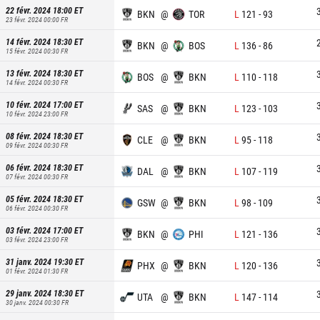
22 févr. 2024 18:00
ET
BKN
@
TOR
L
121
-
93
23 févr. 2024 00:00
FR
14 févr. 2024 18:30
ET
BKN
@
BOS
L
136
-
86
15 févr. 2024 00:30
FR
13 févr. 2024 18:30
ET
BOS
@
BKN
L
110
-
118
14 févr. 2024 00:30
FR
10 févr. 2024 17:00
ET
SAS
@
BKN
L
123
-
103
10 févr. 2024 23:00
FR
08 févr. 2024 18:30
ET
CLE
@
BKN
L
95
-
118
09 févr. 2024 00:30
FR
06 févr. 2024 18:30
ET
DAL
@
BKN
L
107
-
119
07 févr. 2024 00:30
FR
05 févr. 2024 18:30
ET
GSW
@
BKN
L
98
-
109
06 févr. 2024 00:30
FR
03 févr. 2024 17:00
ET
BKN
@
PHI
L
121
-
136
03 févr. 2024 23:00
FR
31 janv. 2024 19:30
ET
PHX
@
BKN
L
120
-
136
01 févr. 2024 01:30
FR
29 janv. 2024 18:30
ET
UTA
@
BKN
L
147
-
114
30 janv. 2024 00:30
FR