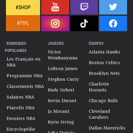
#SHOP
#TTFL
RUBRIQUES
JOUEURS
ÉQUIPES
POPULAIRES
Victor
Atlanta Hawks
Wembanyama
Les Français en
Boston Celtics
NBA
LeBron James
Brooklyn Nets
Programme NBA
Stephen Curry
Charlotte
Classements NBA
Rudy Gobert
Hornets
Salaires NBA
Kevin Durant
Chicago Bulls
Playoffs NBA
Ja Morant
Cleveland
Cavaliers
Dossiers NBA
Kyrie Irving
Dallas Mavericks
Encyclopédie
Luka Doncic