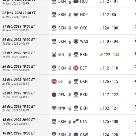
BKN
@
HOU
L
112
-
101
04 janv. 2024 01:00
FR
02 janv. 2024 19:00
ET
BKN
@
NOP
L
112
-
85
03 janv. 2024 01:00
FR
31 déc. 2023 18:00
ET
BKN
@
OKC
L
124
-
108
01 janv. 2024 00:00
FR
29 déc. 2023 18:00
ET
BKN
@
WAS
L
110
-
104
30 déc. 2023 00:00
FR
27 déc. 2023 18:30
ET
MIL
@
BKN
W
122
-
144
28 déc. 2023 00:30
FR
26 déc. 2023 18:00
ET
BKN
@
DET
L
112
-
118
27 déc. 2023 00:00
FR
23 déc. 2023 18:30
ET
DET
@
BKN
L
126
-
115
24 déc. 2023 00:30
FR
22 déc. 2023 18:30
ET
DEN
@
BKN
L
117
-
122
23 déc. 2023 00:30
FR
20 déc. 2023 18:30
ET
NYK
@
BKN
L
102
-
121
21 déc. 2023 00:30
FR
18 déc. 2023 20:00
ET
BKN
@
UTA
L
125
-
108
19 déc. 2023 02:00
FR
16 déc. 2023 19:30
ET
BKN
@
GSW
L
124
-
120