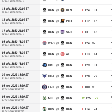
17 déc. 2023 01:30
FR
14 déc. 2023 20:00
ET
BKN
@
DEN
L
124
-
101
15 déc. 2023 02:00
FR
13 déc. 2023 20:00
ET
BKN
@
PHX
L
112
-
116
14 déc. 2023 02:00
FR
11 déc. 2023 21:00
ET
BKN
@
SAC
L
131
-
118
12 déc. 2023 03:00
FR
08 déc. 2023 18:30
ET
WAS
@
BKN
L
124
-
97
09 déc. 2023 00:30
FR
06 déc. 2023 18:30
ET
BKN
@
ATL
L
113
-
114
07 déc. 2023 00:30
FR
02 déc. 2023 18:00
ET
ORL
@
BKN
L
129
-
101
03 déc. 2023 00:00
FR
30 nov. 2023 18:30
ET
CHA
@
BKN
L
128
-
129
01 déc. 2023 00:30
FR
08 nov. 2023 18:30
ET
LAC
@
BKN
L
100
-
93
09 nov. 2023 00:30
FR
06 nov. 2023 18:30
ET
MIL
@
BKN
W
125
-
129
07 nov. 2023 00:30
FR
04 nov. 2023 19:00
ET
BOS
@
BKN
L
114
-
124
05 nov. 2023 00:00
FR