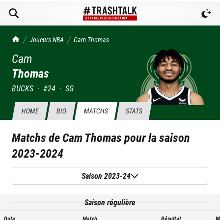
TrashTalk Actu NBA
Joueurs NBA
Cam
Thomas
Cam
Thomas
BUCKS
·
#
24
·
SG
HOME
BIO
MATCHS
STATS
Matchs de
Cam Thomas
pour la saison
2023-2024
Saison 2023-24
Saison régulière
Date
Match
Résultat
M