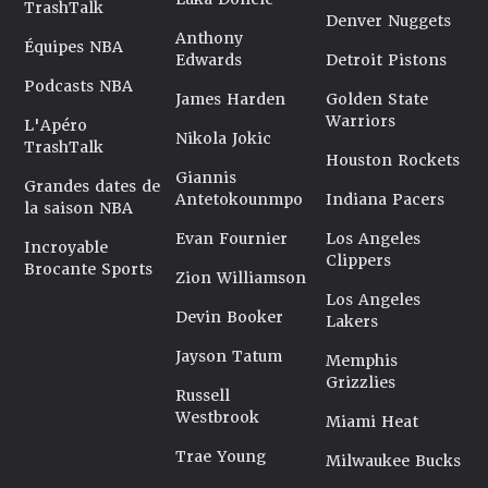
TrashTalk
Denver Nuggets
Anthony
Équipes NBA
Edwards
Detroit Pistons
Podcasts NBA
James Harden
Golden State
Warriors
L'Apéro
Nikola Jokic
TrashTalk
Houston Rockets
Giannis
Grandes dates de
Antetokounmpo
Indiana Pacers
la saison NBA
Evan Fournier
Los Angeles
Incroyable
Clippers
Brocante Sports
Zion Williamson
Los Angeles
Devin Booker
Lakers
Jayson Tatum
Memphis
Grizzlies
Russell
Westbrook
Miami Heat
Trae Young
Milwaukee Bucks