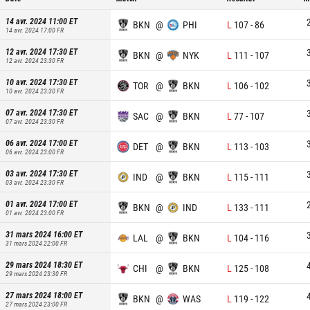
14 avr. 2024 11:00
ET
BKN
@
PHI
L
107
-
86
14 avr. 2024 17:00
FR
12 avr. 2024 17:30
ET
BKN
@
NYK
L
111
-
107
12 avr. 2024 23:30
FR
10 avr. 2024 17:30
ET
TOR
@
BKN
L
106
-
102
10 avr. 2024 23:30
FR
07 avr. 2024 17:30
ET
SAC
@
BKN
L
77
-
107
07 avr. 2024 23:30
FR
06 avr. 2024 17:00
ET
DET
@
BKN
L
113
-
103
06 avr. 2024 23:00
FR
03 avr. 2024 17:30
ET
IND
@
BKN
L
115
-
111
03 avr. 2024 23:30
FR
01 avr. 2024 17:00
ET
BKN
@
IND
L
133
-
111
01 avr. 2024 23:00
FR
31 mars 2024 16:00
ET
LAL
@
BKN
L
104
-
116
31 mars 2024 22:00
FR
29 mars 2024 18:30
ET
CHI
@
BKN
L
125
-
108
29 mars 2024 23:30
FR
27 mars 2024 18:00
ET
BKN
@
WAS
L
119
-
122
27 mars 2024 23:00
FR