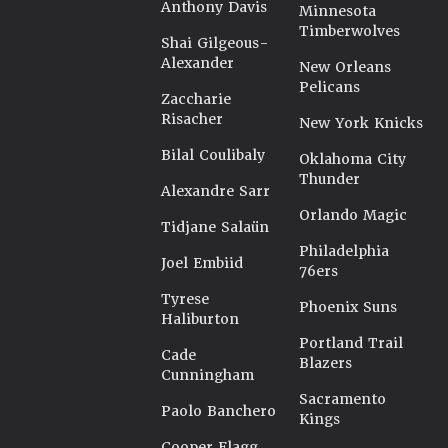
Anthony Davis
Minnesota
Timberwolves
Shai Gilgeous-
Alexander
New Orleans
Pelicans
Zaccharie
Risacher
New York Knicks
Bilal Coulibaly
Oklahoma City
Thunder
Alexandre Sarr
Orlando Magic
Tidjane Salaün
Philadelphia
Joel Embiid
76ers
Tyrese
Phoenix Suns
Haliburton
Portland Trail
Cade
Blazers
Cunningham
Sacramento
Paolo Banchero
Kings
Cooper Flagg