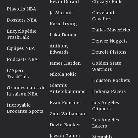
Kevin Durant
Chicago Bulls
Playoffs NBA
Ja Morant
Cleveland
Cavaliers
Dossiers NBA
Kyrie Irving
Dallas Mavericks
Encyclopédie
Luka Doncic
TrashTalk
Denver Nuggets
Anthony
Équipes NBA
Edwards
Detroit Pistons
Podcasts NBA
James Harden
Golden State
Warriors
L'Apéro
Nikola Jokic
TrashTalk
Houston Rockets
Giannis
Grandes dates de
Antetokounmpo
Indiana Pacers
la saison NBA
Evan Fournier
Los Angeles
Incroyable
Clippers
Brocante Sports
Zion Williamson
Los Angeles
Devin Booker
Lakers
Jayson Tatum
Memphis