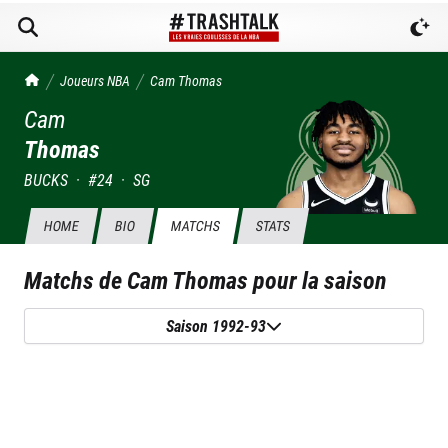
TrashTalk Actu NBA
Joueurs NBA
Cam
Thomas
Cam
Thomas
BUCKS
·
#
24
·
SG
HOME
BIO
MATCHS
STATS
Matchs de
Cam Thomas
pour la saison
Saison 1992-93