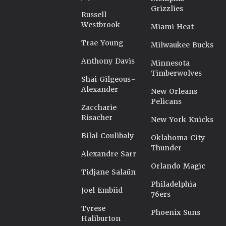
Grizzlies
Russell
Westbrook
Miami Heat
Trae Young
Milwaukee Bucks
Anthony Davis
Minnesota
Timberwolves
Shai Gilgeous-
Alexander
New Orleans
Pelicans
Zaccharie
Risacher
New York Knicks
Bilal Coulibaly
Oklahoma City
Thunder
Alexandre Sarr
Orlando Magic
Tidjane Salaün
Philadelphia
Joel Embiid
76ers
Tyrese
Phoenix Suns
Haliburton