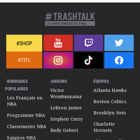
#SHOP
#TTFL
RUBRIQUES
JOUEURS
ÉQUIPES
POPULAIRES
Victor
Atlanta Hawks
Wembanyama
Les Français en
Boston Celtics
NBA
LeBron James
Brooklyn Nets
Programme NBA
Stephen Curry
Charlotte
Classements NBA
Rudy Gobert
Hornets
Salaires NBA