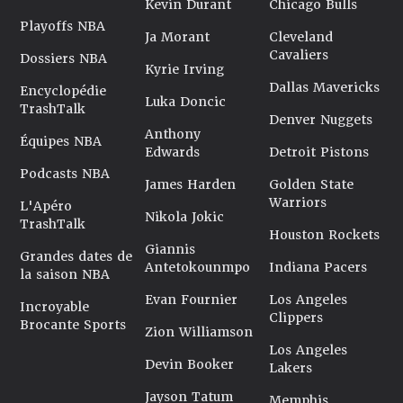
Kevin Durant
Chicago Bulls
Playoffs NBA
Ja Morant
Cleveland
Cavaliers
Dossiers NBA
Kyrie Irving
Dallas Mavericks
Encyclopédie
Luka Doncic
TrashTalk
Denver Nuggets
Anthony
Équipes NBA
Edwards
Detroit Pistons
Podcasts NBA
James Harden
Golden State
Warriors
L'Apéro
Nikola Jokic
TrashTalk
Houston Rockets
Giannis
Grandes dates de
Antetokounmpo
Indiana Pacers
la saison NBA
Evan Fournier
Los Angeles
Incroyable
Clippers
Brocante Sports
Zion Williamson
Los Angeles
Devin Booker
Lakers
Jayson Tatum
Memphis