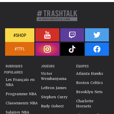
#SHOP
#TTFL
RUBRIQUES
JOUEURS
ÉQUIPES
POPULAIRES
Victor
Atlanta Hawks
Wembanyama
Les Français en
Boston Celtics
NBA
LeBron James
Brooklyn Nets
Programme NBA
Stephen Curry
Charlotte
Classements NBA
Rudy Gobert
Hornets
Salaires NBA