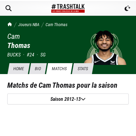
TrashTalk Actu NBA
Joueurs NBA
Cam
Thomas
Cam
Thomas
BUCKS
·
#
24
·
SG
HOME
BIO
MATCHS
STATS
Matchs de
Cam Thomas
pour la saison
Saison 2012-13