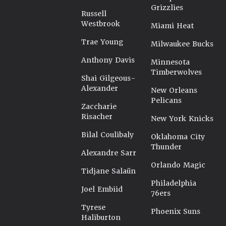
Grizzlies
Russell
Westbrook
Miami Heat
Trae Young
Milwaukee Bucks
Anthony Davis
Minnesota
Timberwolves
Shai Gilgeous-
Alexander
New Orleans
Pelicans
Zaccharie
Risacher
New York Knicks
Bilal Coulibaly
Oklahoma City
Thunder
Alexandre Sarr
Orlando Magic
Tidjane Salaün
Philadelphia
Joel Embiid
76ers
Tyrese
Phoenix Suns
Haliburton