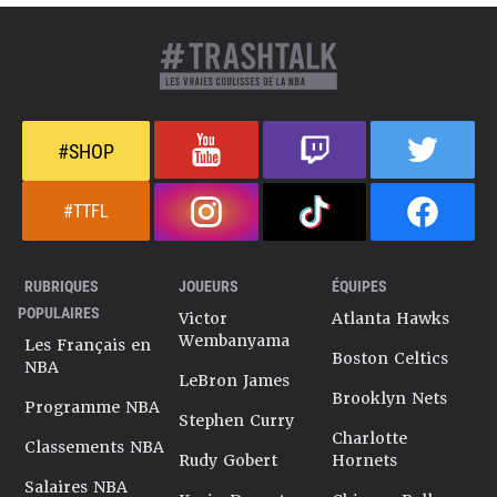
#SHOP
#TTFL
RUBRIQUES
JOUEURS
ÉQUIPES
POPULAIRES
Victor
Atlanta Hawks
Wembanyama
Les Français en
Boston Celtics
NBA
LeBron James
Brooklyn Nets
Programme NBA
Stephen Curry
Charlotte
Classements NBA
Rudy Gobert
Hornets
Salaires NBA