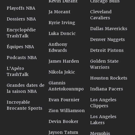
Kevin Durant
Chicago Bulls
Playoffs NBA
Ja Morant
Cleveland
Cavaliers
Dossiers NBA
Kyrie Irving
Dallas Mavericks
Encyclopédie
Luka Doncic
TrashTalk
Denver Nuggets
Anthony
Équipes NBA
Edwards
Detroit Pistons
Podcasts NBA
James Harden
Golden State
Warriors
L'Apéro
Nikola Jokic
TrashTalk
Houston Rockets
Giannis
Grandes dates de
Antetokounmpo
Indiana Pacers
la saison NBA
Evan Fournier
Los Angeles
Incroyable
Clippers
Brocante Sports
Zion Williamson
Los Angeles
Devin Booker
Lakers
Jayson Tatum
Memphis