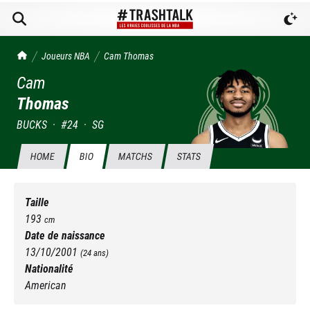
TrashTalk Actu NBA
Joueurs NBA
Cam
Thomas
Cam
Thomas
BUCKS
·
#
24
·
SG
HOME
BIO
MATCHS
STATS
Taille
193
cm
Date de naissance
13/10/2001
(
24
ans)
Nationalité
American