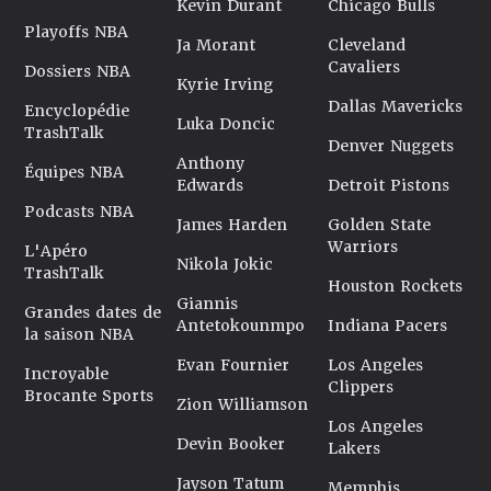
Kevin Durant
Chicago Bulls
Playoffs NBA
Ja Morant
Cleveland
Cavaliers
Dossiers NBA
Kyrie Irving
Dallas Mavericks
Encyclopédie
Luka Doncic
TrashTalk
Denver Nuggets
Anthony
Équipes NBA
Edwards
Detroit Pistons
Podcasts NBA
James Harden
Golden State
Warriors
L'Apéro
Nikola Jokic
TrashTalk
Houston Rockets
Giannis
Grandes dates de
Antetokounmpo
Indiana Pacers
la saison NBA
Evan Fournier
Los Angeles
Incroyable
Clippers
Brocante Sports
Zion Williamson
Los Angeles
Devin Booker
Lakers
Jayson Tatum
Memphis