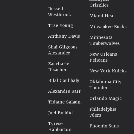
Grizzlies
Russell
Westbrook
Miami Heat
Trae Young
Milwaukee Bucks
Anthony Davis
Minnesota
Timberwolves
Shai Gilgeous-
Alexander
New Orleans
Pelicans
Zaccharie
Risacher
New York Knicks
Bilal Coulibaly
Oklahoma City
Thunder
Alexandre Sarr
Orlando Magic
Tidjane Salaün
Philadelphia
Joel Embiid
76ers
Tyrese
Phoenix Suns
Haliburton