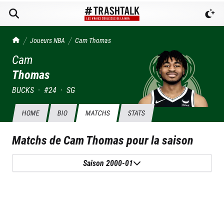
TrashTalk Actu NBA
Joueurs NBA
Cam
Thomas
Cam
Thomas
BUCKS
·
#
24
·
SG
HOME
BIO
MATCHS
STATS
Matchs de
Cam Thomas
pour la saison
Saison 2000-01