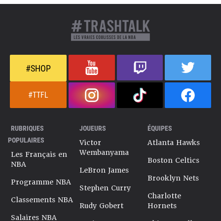
#SHOP
#TTFL
RUBRIQUES
JOUEURS
ÉQUIPES
POPULAIRES
Victor
Atlanta Hawks
Wembanyama
Les Français en
Boston Celtics
NBA
LeBron James
Brooklyn Nets
Programme NBA
Stephen Curry
Charlotte
Classements NBA
Rudy Gobert
Hornets
Salaires NBA