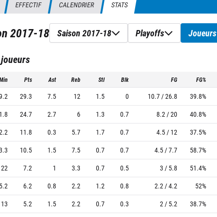
EFFECTIF
CALENDRIER
STATS
son
2017-18
Saison 2017-18
Playoffs
Joueurs
 joueurs
Min
Pts
Ast
Reb
Stl
Blk
FG
FG%
9.2
29.3
7.5
12
1.5
0
10.7 / 26.8
39.8%
1.8
24.7
2.7
6
1.3
0.7
8.2 / 20
40.8%
2.2
11.8
0.3
5.7
1.7
0.7
4.5 / 12
37.5%
3.3
10.5
1.5
7.5
0.7
0.7
4.5 / 7.7
58.7%
22
7.2
1
3.3
0.7
0.5
3 / 5.8
51.4%
5.2
6.2
0.8
2.2
1.2
0.8
2.2 / 4.2
52%
13
5.2
1.5
2.2
0.7
0.3
2 / 5.2
38.7%