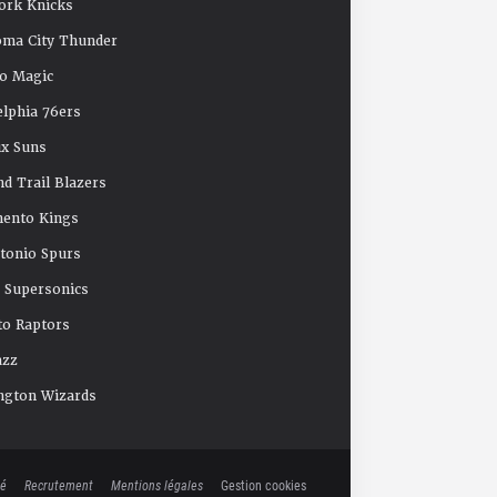
ork Knicks
oma City Thunder
o Magic
elphia 76ers
x Suns
nd Trail Blazers
mento Kings
tonio Spurs
e Supersonics
o Raptors
azz
ngton Wizards
té
Recrutement
Mentions légales
Gestion cookies