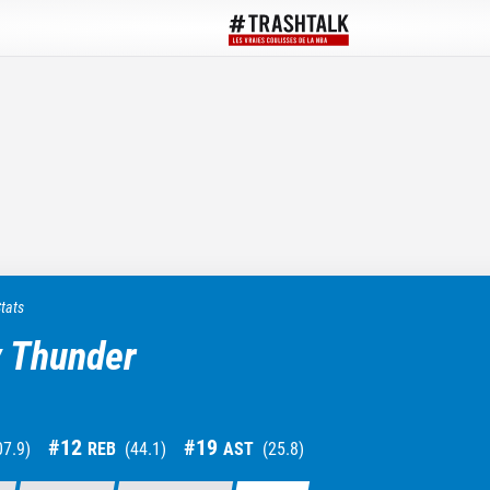
tats
 Thunder
#
12
#
19
07.9
)
REB
(
44.1
)
AST
(
25.8
)