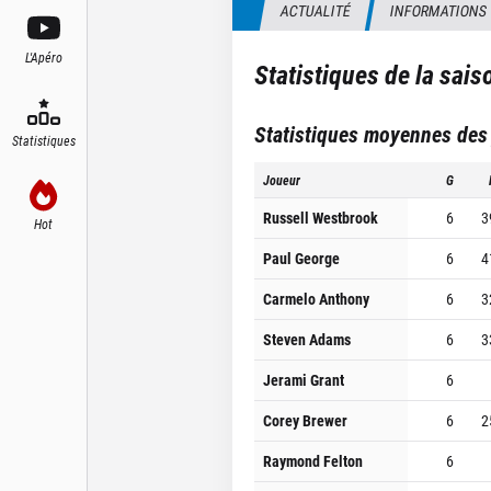
ACTUALITÉ
INFORMATIONS
L'Apéro
Statistiques de la sai
Statistiques moyennes des
Statistiques
Joueur
G
Russell Westbrook
6
3
Hot
Paul George
6
4
Carmelo Anthony
6
3
Steven Adams
6
3
Jerami Grant
6
Corey Brewer
6
2
Raymond Felton
6