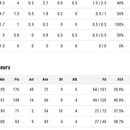
8.3
4
0.3
2.7
0.8
0.3
1.3 / 3.3
40%
9.7
1.3
0.5
1.8
0.2
0
0.5 / 1
50%
1.7
1
0.3
0.3
0
0
0.3 / 0.3
100%
5
0.8
0
0.8
0.3
0.3
0.3 / 0.5
50%
1.5
0
0
0
0
0
0 / 0
0%
ueurs
Min
Pts
Ast
Reb
Stl
Blk
FG
FG%
235
176
45
72
9
0
64 / 161
39.8%
251
148
16
36
8
4
49 / 120
40.8%
193
71
2
34
10
4
27 / 72
37.5%
200
63
9
45
4
4
27 / 46
58.7%