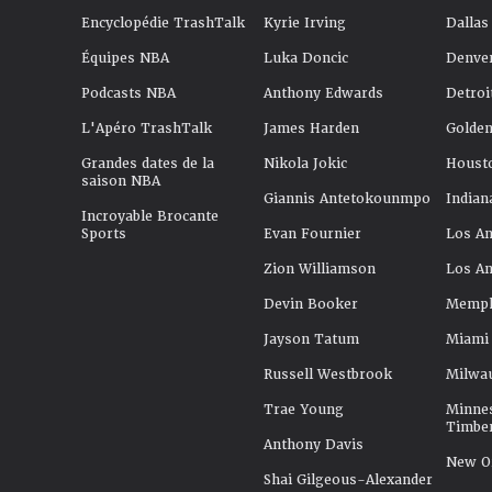
Encyclopédie TrashTalk
Kyrie Irving
Dallas
Équipes NBA
Luka Doncic
Denve
Podcasts NBA
Anthony Edwards
Detroi
L'Apéro TrashTalk
James Harden
Golden
Grandes dates de la
Nikola Jokic
Houst
saison NBA
Giannis Antetokounmpo
Indian
Incroyable Brocante
Sports
Evan Fournier
Los An
Zion Williamson
Los An
Devin Booker
Memphi
Jayson Tatum
Miami
Russell Westbrook
Milwa
Trae Young
Minne
Timbe
Anthony Davis
New Or
Shai Gilgeous-Alexander