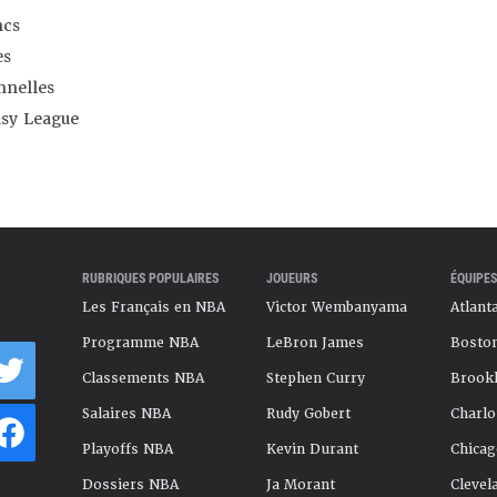
ncs
es
nnelles
asy League
RUBRIQUES POPULAIRES
JOUEURS
ÉQUIPES
Les Français en NBA
Victor Wembanyama
Atlant
Programme NBA
LeBron James
Boston
Classements NBA
Stephen Curry
Brookl
Salaires NBA
Rudy Gobert
Charlo
Playoffs NBA
Kevin Durant
Chicag
Dossiers NBA
Ja Morant
Clevel