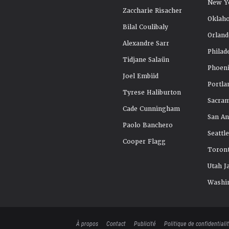
New Y
Zaccharie Risacher
Oklah
Bilal Coulibaly
Orland
Alexandre Sarr
Philad
Tidjane Salaün
Phoeni
Joel Embiid
Portla
Tyrese Haliburton
Sacra
Cade Cunningham
San An
Paolo Banchero
Seattl
Cooper Flagg
Toront
Utah J
Washi
À propos
Contact
Publicité
Politique de confidentiali