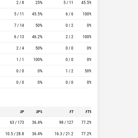
2 / 8
25%
5 / 11
45.5%
6
15
5 / 11
45.5%
6 / 6
100%
2
17
7 / 14
50%
0 / 2
0%
5
7
6 / 13
46.2%
2 / 2
100%
1
11
2 / 4
50%
0 / 0
0%
3
8
1 / 1
100%
0 / 0
0%
0
2
0 / 0
0%
1 / 2
50%
0
3
0 / 0
0%
0 / 0
0%
0
0
3P
3P%
FT
FT%
To
Pf
63 / 173
36.4%
98 / 127
77.2%
82
130
10.5 / 28.8
36.4%
16.3 / 21.2
77.2%
13.7
21.7