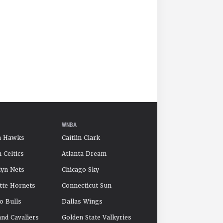
WNBA
a Hawks
Caitlin Clark
 Celtics
Atlanta Dream
yn Nets
Chicago Sky
tte Hornets
Connecticut Sun
o Bulls
Dallas Wings
and Cavaliers
Golden State Valkyries