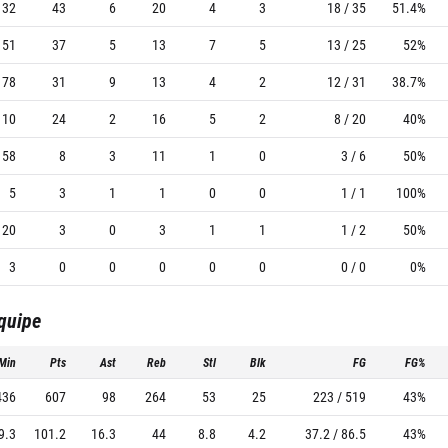
132
43
6
20
4
3
18 / 35
51.4%
151
37
5
13
7
5
13 / 25
52%
78
31
9
13
4
2
12 / 31
38.7%
110
24
2
16
5
2
8 / 20
40%
58
8
3
11
1
0
3 / 6
50%
5
3
1
1
0
0
1 / 1
100%
20
3
0
3
1
1
1 / 2
50%
3
0
0
0
0
0
0 / 0
0%
équipe
Min
Pts
Ast
Reb
Stl
Blk
FG
FG%
436
607
98
264
53
25
223 / 519
43%
9.3
101.2
16.3
44
8.8
4.2
37.2 / 86.5
43%