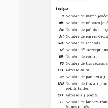
Lexique
G
Nombre de match jouée
Min
Nombre de minutes joué
Pts
Nombre de points marq
Ast
Nombre de passes décis
Reb
Nombre de rebonds
Stl
Nombre d’interceptions
Blk
Nombre de contres
FG
Nombre de tirs réussis 
FG%
Adresse au tir
3P
Nombre de paniers à 3 p
3PM
Nombre de tirs à 3 point
points tentés
3P%
Adresse à 3 points
FT
Nombre de lancers franc
francs tentés