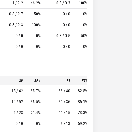
1 / 2.2
46.2%
0.3 / 0.3
100%
0.2
1.8
7.5
0.3 / 0.7
50%
0 / 0
0%
0.5
1.3
3.33
0.3 / 0.3
100%
0 / 0
0%
0
0.7
2.33
0 / 0
0%
0.3 / 0.5
50%
0
0.8
2
0 / 0
0%
0 / 0
0%
0
0
0
3P
3P%
FT
FT%
To
Pf
15 / 42
35.7%
33 / 40
82.5%
31
21
19 / 52
36.5%
31 / 36
86.1%
24
17
6 / 28
21.4%
11 / 15
73.3%
6
14
0 / 0
0%
9 / 13
69.2%
4
15