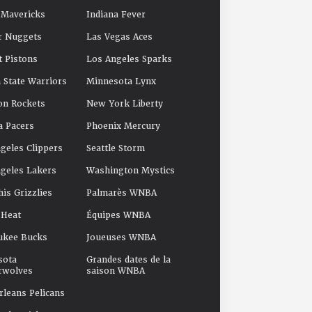
 Mavericks
Indiana Fever
r Nuggets
Las Vegas Aces
t Pistons
Los Angeles Sparks
 State Warriors
Minnesota Lynx
on Rockets
New York Liberty
a Pacers
Phoenix Mercury
geles Clippers
Seattle Storm
geles Lakers
Washington Mystics
s Grizzlies
Palmarès WNBA
 Heat
Équipes WNBA
ukee Bucks
Joueuses WNBA
sota
Grandes dates de la
rwolves
saison WNBA
leans Pelicans