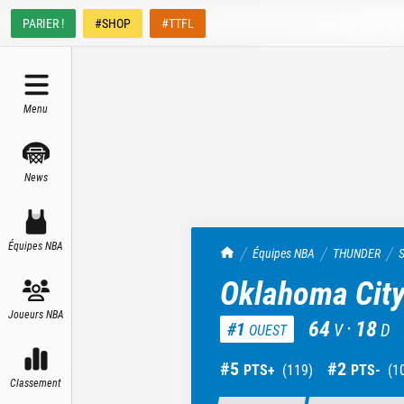
PARIER !
#SHOP
#TTFL
Menu
News
Équipes NBA
TrashTalk Actu NBA
Équipes NBA
THUNDER
S
Oklahoma City
Joueurs NBA
64
·
18
#
1
V
D
OUEST
#
5
#
2
PTS+
(
119
)
PTS-
(
1
Classement