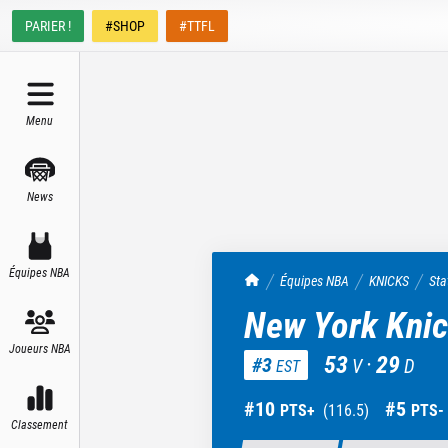
PARIER !
#SHOP
#TTFL
Menu
News
Équipes NBA
TrashTalk Actu NBA
Équipes NBA
KNICKS
Sta
New York Kni
Joueurs NBA
53
·
29
#
3
V
D
EST
#
10
#
5
PTS+
(
116.5
)
PTS-
Classement