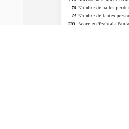
TO
Nombre de balles perdu
Pf
Nombre de fautes perso
TTFL
Score en Trahtalk Fant
#SHOP
#TTFL