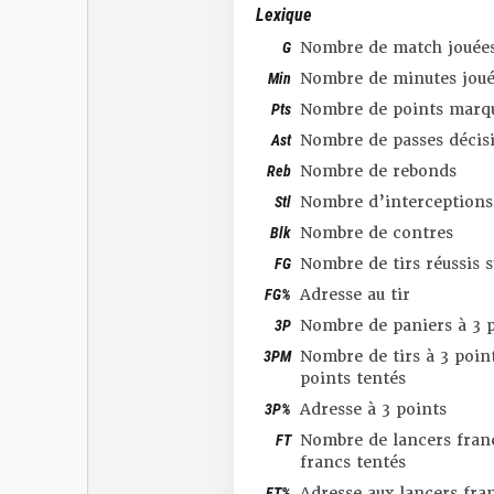
Lexique
G
Nombre de match jouée
Min
Nombre de minutes joué
Pts
Nombre de points marq
Ast
Nombre de passes décis
Reb
Nombre de rebonds
Stl
Nombre d’interceptions
Blk
Nombre de contres
FG
Nombre de tirs réussis 
FG%
Adresse au tir
3P
Nombre de paniers à 3 p
3PM
Nombre de tirs à 3 point
points tentés
3P%
Adresse à 3 points
FT
Nombre de lancers franc
francs tentés
FT%
Adresse aux lancers fra