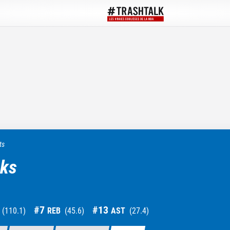
ts
cks
#
7
#
13
(
110.1
)
REB
(
45.6
)
AST
(
27.4
)