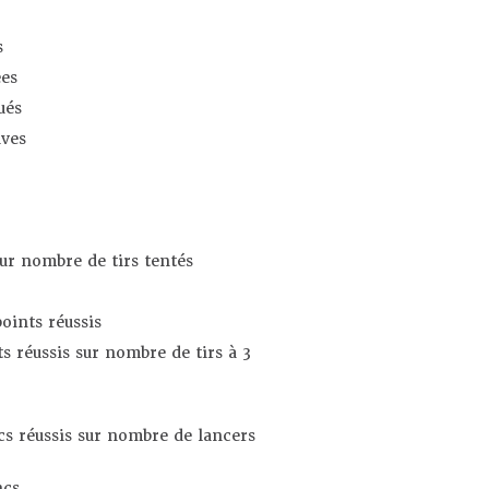
s
es
ués
ives
sur nombre de tirs tentés
oints réussis
s réussis sur nombre de tirs à 3
s réussis sur nombre de lancers
ncs