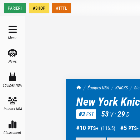
PARIER !
#SHOP
#TTFL
Menu
News
Équipes NBA
TrashTalk Actu NBA
Équipes NBA
KNICKS
Sta
New York Kni
Joueurs NBA
53
·
29
#
3
V
D
EST
#
10
#
5
PTS+
(
116.5
)
PTS-
Classement