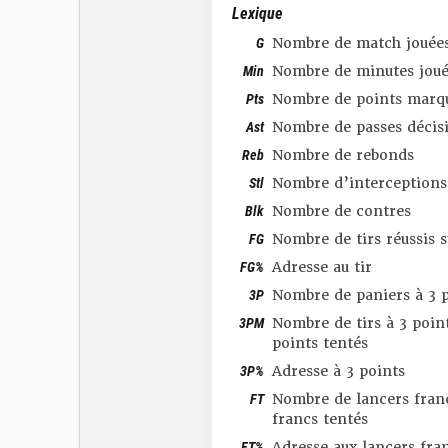
Lexique
G
Nombre de match jouée
Min
Nombre de minutes joué
Pts
Nombre de points marq
Ast
Nombre de passes décis
Reb
Nombre de rebonds
Stl
Nombre d’interceptions
Blk
Nombre de contres
FG
Nombre de tirs réussis 
FG%
Adresse au tir
3P
Nombre de paniers à 3 p
3PM
Nombre de tirs à 3 point
points tentés
3P%
Adresse à 3 points
FT
Nombre de lancers franc
francs tentés
FT%
Adresse aux lancers fra