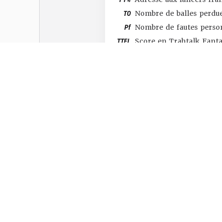
TO
Nombre de balles perdu
Pf
Nombre de fautes perso
TTFL
Score en Trahtalk Fant
#SHOP
#TTFL