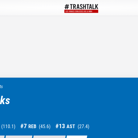
ts
cks
#
7
#
13
(
110.1
)
REB
(
45.6
)
AST
(
27.4
)