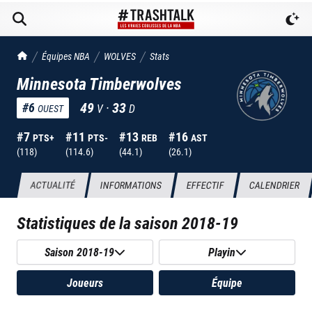
TrashTalk Actu NBA
Équipes NBA
WOLVES
Stats
Minnesota Timberwolves
49
·
33
#
6
V
D
OUEST
#
7
#
11
#
13
#
16
PTS+
PTS-
REB
AST
(
118
)
(
114.6
)
(
44.1
)
(
26.1
)
ACTUALITÉ
INFORMATIONS
EFFECTIF
CALENDRIER
Statistiques de la saison
2018-19
Saison 2018-19
Playin
Joueurs
Équipe