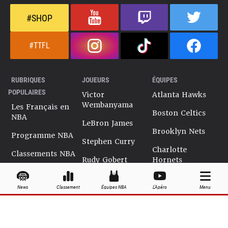
#SHOP
#TTFL
RUBRIQUES
JOUEURS
ÉQUIPES
POPULAIRES
Victor
Atlanta Hawks
Wembanyama
Les Français en
Boston Celtics
NBA
LeBron James
Brooklyn Nets
Programme NBA
Stephen Curry
Charlotte
Classements NBA
Rudy Gobert
Hornets
Salaires NBA
Kevin Durant
Chicago Bulls
News
Classement
Équipes NBA
L'Apéro
Menu
Playoffs NBA
Ja Morant
Cleveland
Cavaliers
Dossiers NBA
Kyrie Irving
Dallas Mavericks
Encyclopédie