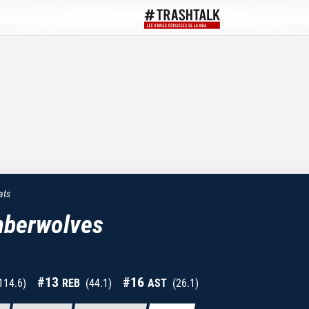
ats
mberwolves
#
13
#
16
114.6
)
REB
(
44.1
)
AST
(
26.1
)