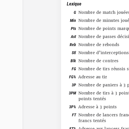
Lexique
G
Nombre de match jouée
Min
Nombre de minutes joué
Pts
Nombre de points marq
Ast
Nombre de passes décis
Reb
Nombre de rebonds
Stl
Nombre d’interceptions
Blk
Nombre de contres
FG
Nombre de tirs réussis 
FG%
Adresse au tir
3P
Nombre de paniers à 3 p
3PM
Nombre de tirs à 3 point
points tentés
3P%
Adresse à 3 points
FT
Nombre de lancers franc
francs tentés
FT%
Adresse aux lancers fra