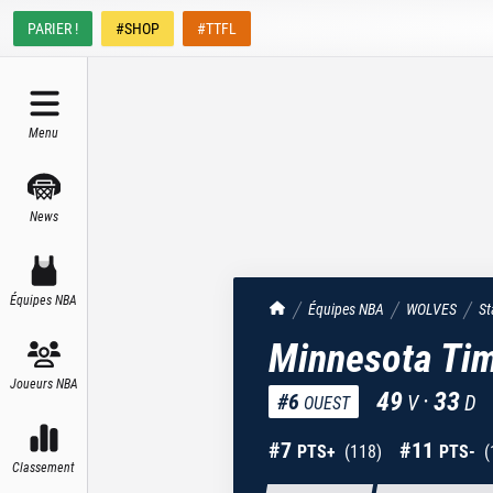
PARIER !
#SHOP
#TTFL
Menu
News
Équipes NBA
TrashTalk Actu NBA
Équipes NBA
WOLVES
St
Minnesota Ti
Joueurs NBA
49
·
33
#
6
V
D
OUEST
#
7
#
11
PTS+
(
118
)
PTS-
(
Classement