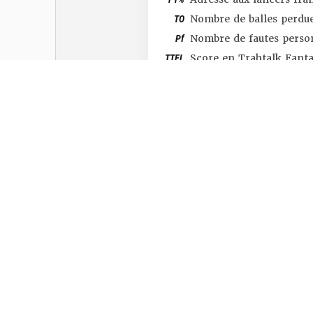
TO
Nombre de balles perdu
Pf
Nombre de fautes perso
TTFL
Score en Trahtalk Fant
#SHOP
#TTFL