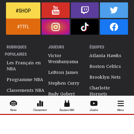
#SHOP
#TTFL
RUBRIQUES
JOUEURS
ÉQUIPES
POPULAIRES
Victor
Atlanta Hawks
Wembanyama
Les Français en
Boston Celtics
NBA
LeBron James
Brooklyn Nets
Programme NBA
Stephen Curry
Charlotte
Classements NBA
Rudy Gobert
Hornets
Salaires NBA
Kevin Durant
Chicago Bulls
News
Classement
Équipes NBA
L'Apéro
Menu
Playoffs NBA
Ja Morant
Cleveland
Cavaliers
Dossiers NBA
Kyrie Irving
Dallas Mavericks
Encyclopédie