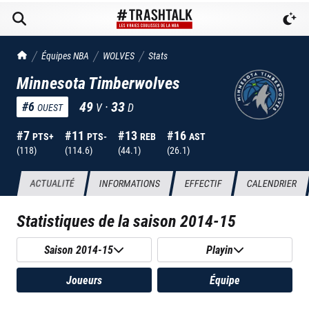
TrashTalk Actu NBA
Équipes NBA
WOLVES
Stats
Minnesota Timberwolves
49
·
33
#
6
V
D
OUEST
#
7
#
11
#
13
#
16
PTS+
PTS-
REB
AST
(
118
)
(
114.6
)
(
44.1
)
(
26.1
)
ACTUALITÉ
INFORMATIONS
EFFECTIF
CALENDRIER
Statistiques de la saison
2014-15
Saison 2014-15
Playin
Joueurs
Équipe