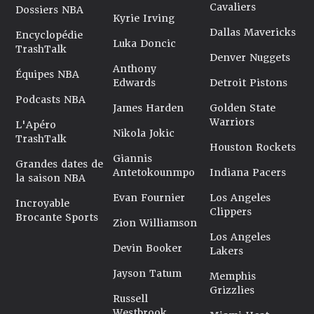
Cavaliers
Dossiers NBA
Kyrie Irving
Dallas Mavericks
Encyclopédie
Luka Doncic
TrashTalk
Denver Nuggets
Anthony
Équipes NBA
Edwards
Detroit Pistons
Podcasts NBA
James Harden
Golden State
Warriors
L'Apéro
Nikola Jokic
TrashTalk
Houston Rockets
Giannis
Grandes dates de
Antetokounmpo
Indiana Pacers
la saison NBA
Evan Fournier
Los Angeles
Incroyable
Clippers
Brocante Sports
Zion Williamson
Los Angeles
Devin Booker
Lakers
Jayson Tatum
Memphis
Grizzlies
Russell
Westbrook