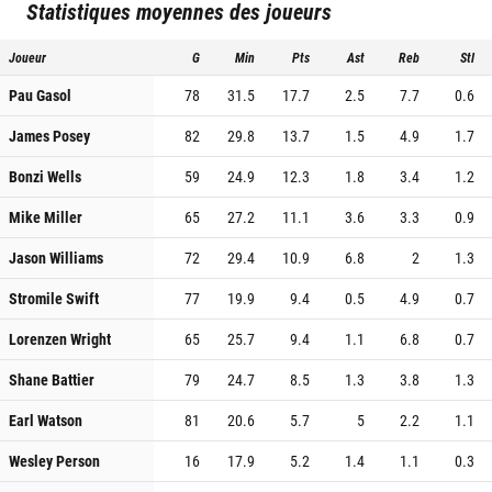
Statistiques moyennes des joueurs
Joueur
G
Min
Pts
Ast
Reb
Stl
Pau Gasol
78
31.5
17.7
2.5
7.7
0.6
James Posey
82
29.8
13.7
1.5
4.9
1.7
Bonzi Wells
59
24.9
12.3
1.8
3.4
1.2
Mike Miller
65
27.2
11.1
3.6
3.3
0.9
Jason Williams
72
29.4
10.9
6.8
2
1.3
Stromile Swift
77
19.9
9.4
0.5
4.9
0.7
Lorenzen Wright
65
25.7
9.4
1.1
6.8
0.7
Shane Battier
79
24.7
8.5
1.3
3.8
1.3
Earl Watson
81
20.6
5.7
5
2.2
1.1
Wesley Person
16
17.9
5.2
1.4
1.1
0.3