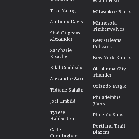
Miami Heat
Trae Young
Milwaukee Bucks
Anthony Davis
Minnesota
Timberwolves
Shai Gilgeous-
Alexander
New Orleans
Pelicans
Zaccharie
Risacher
New York Knicks
Bilal Coulibaly
Oklahoma City
Thunder
Alexandre Sarr
Orlando Magic
Tidjane Salaün
Philadelphia
Joel Embiid
76ers
Tyrese
Phoenix Suns
Haliburton
Portland Trail
Cade
Blazers
Cunningham