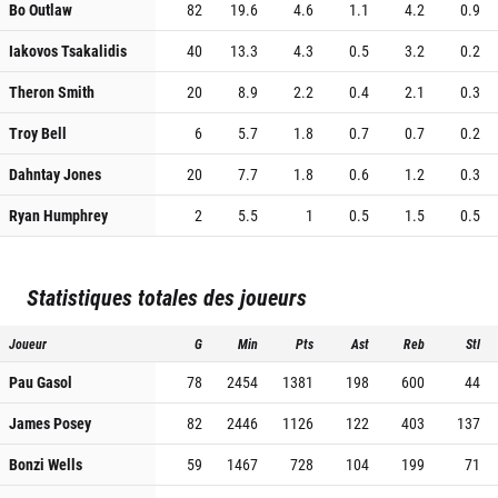
Bo Outlaw
82
19.6
4.6
1.1
4.2
0.9
Iakovos Tsakalidis
40
13.3
4.3
0.5
3.2
0.2
Theron Smith
20
8.9
2.2
0.4
2.1
0.3
Troy Bell
6
5.7
1.8
0.7
0.7
0.2
Dahntay Jones
20
7.7
1.8
0.6
1.2
0.3
Ryan Humphrey
2
5.5
1
0.5
1.5
0.5
Statistiques totales des joueurs
Joueur
G
Min
Pts
Ast
Reb
Stl
Pau Gasol
78
2454
1381
198
600
44
James Posey
82
2446
1126
122
403
137
Bonzi Wells
59
1467
728
104
199
71