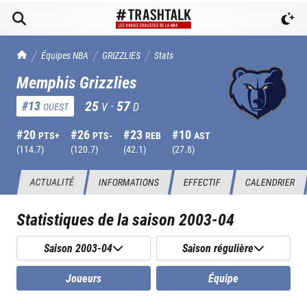
TrashTalk Actu NBA
Équipes NBA
GRIZZLIES
Stats
Memphis Grizzlies
25
·
57
#
13
V
D
OUEST
#
20
#
26
#
23
#
10
PTS+
PTS-
REB
AST
(
114.7
)
(
120.7
)
(
42.1
)
(
27.8
)
ACTUALITÉ
INFORMATIONS
EFFECTIF
CALENDRIER
Statistiques de la saison
2003-04
Saison 2003-04
Saison régulière
Joueurs
Équipe