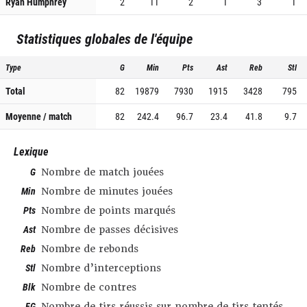
Ryan Humphrey
2
11
2
1
3
1
Statistiques globales de l'équipe
Type
G
Min
Pts
Ast
Reb
Stl
Total
82
19879
7930
1915
3428
795
Moyenne / match
82
242.4
96.7
23.4
41.8
9.7
Lexique
G
Nombre de match jouées
Min
Nombre de minutes jouées
Pts
Nombre de points marqués
Ast
Nombre de passes décisives
Reb
Nombre de rebonds
Stl
Nombre d’interceptions
Blk
Nombre de contres
FG
Nombre de tirs réussis sur nombre de tirs tentés