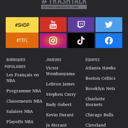
#SHOP
#TTFL
RUBRIQUES
JOUEURS
ÉQUIPES
POPULAIRES
Victor
Atlanta Hawks
Wembanyama
Les Français en
Boston Celtics
NBA
LeBron James
Brooklyn Nets
Programme NBA
Stephen Curry
Charlotte
Classements NBA
Rudy Gobert
Hornets
Salaires NBA
Kevin Durant
Chicago Bulls
Playoffs NBA
Ja Morant
Cleveland