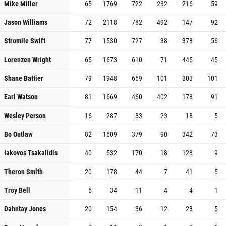
Mike Miller
65
1769
722
232
216
59
Jason Williams
72
2118
782
492
147
92
Stromile Swift
77
1530
727
38
378
56
Lorenzen Wright
65
1673
610
71
445
45
Shane Battier
79
1948
669
101
303
101
Earl Watson
81
1669
460
402
178
91
Wesley Person
16
287
83
23
18
5
Bo Outlaw
82
1609
379
90
342
73
Iakovos Tsakalidis
40
532
170
18
128
9
Theron Smith
20
178
44
7
41
5
Troy Bell
6
34
11
4
4
1
Dahntay Jones
20
154
36
12
23
5