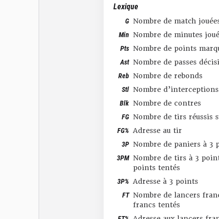
Lexique
G
Nombre de match jouée
Min
Nombre de minutes joué
Pts
Nombre de points marq
Ast
Nombre de passes décis
Reb
Nombre de rebonds
Stl
Nombre d’interceptions
Blk
Nombre de contres
FG
Nombre de tirs réussis 
FG%
Adresse au tir
3P
Nombre de paniers à 3 p
3PM
Nombre de tirs à 3 point
points tentés
3P%
Adresse à 3 points
FT
Nombre de lancers franc
francs tentés
FT%
Adresse aux lancers fra