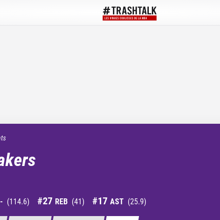
ats
akers
#
27
#
17
-
(
114.6
)
REB
(
41
)
AST
(
25.9
)