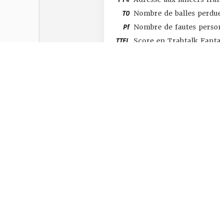
TO
Nombre de balles perdu
Pf
Nombre de fautes perso
TTFL
Score en Trahtalk Fant
#SHOP
#TTFL