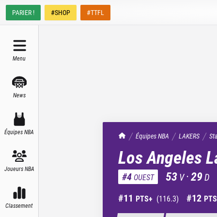
PARIER !
#SHOP
#TTFL
Menu
News
Équipes NBA
TrashTalk Actu NBA
Équipes NBA
LAKERS
St
Los Angeles L
Joueurs NBA
53
·
29
#
4
V
D
OUEST
#
11
#
12
PTS+
(
116.3
)
PTS
Classement