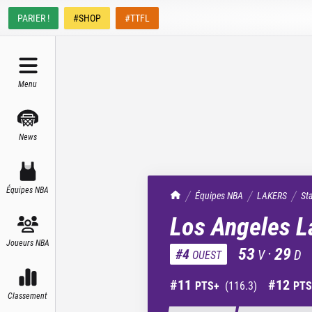
PARIER !
#SHOP
#TTFL
Menu
News
Équipes NBA
TrashTalk Actu NBA
Équipes NBA
LAKERS
St
Los Angeles L
Joueurs NBA
53
·
29
#
4
V
D
OUEST
#
11
#
12
PTS+
(
116.3
)
PTS
Classement