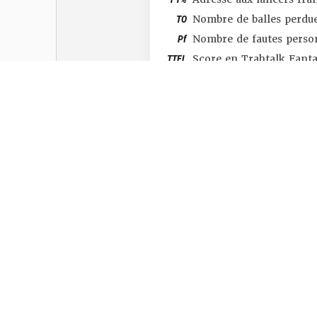
TO
Nombre de balles perdu
Pf
Nombre de fautes perso
TTFL
Score en Trahtalk Fant
#SHOP
#TTFL