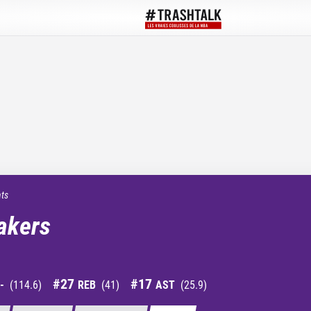
ats
akers
#
27
#
17
-
(
114.6
)
REB
(
41
)
AST
(
25.9
)