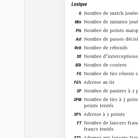
Lexique
G
Nombre de match jouée
Min
Nombre de minutes joué
Pts
Nombre de points marq
Ast
Nombre de passes décis
Reb
Nombre de rebonds
Stl
Nombre d’interceptions
Blk
Nombre de contres
FG
Nombre de tirs réussis 
FG%
Adresse au tir
3P
Nombre de paniers à 3 p
3PM
Nombre de tirs à 3 point
points tentés
3P%
Adresse à 3 points
FT
Nombre de lancers franc
francs tentés
FT%
Adresse aux lancers fra