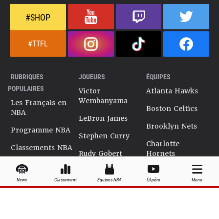
#SHOP
#TTFL
RUBRIQUES
JOUEURS
ÉQUIPES
POPULAIRES
Victor
Atlanta Hawks
Wembanyama
Les Français en
Boston Celtics
NBA
LeBron James
Brooklyn Nets
Programme NBA
Stephen Curry
Charlotte
Classements NBA
Rudy Gobert
Hornets
Salaires NBA
Kevin Durant
Chicago Bulls
News
Classement
Équipes NBA
L'Apéro
Menu
Playoffs NBA
Ja Morant
Cleveland
Cavaliers
Dossiers NBA
Kyrie Irving
Dallas Mavericks
Encyclopédie