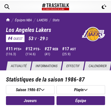
TrashTalk Actu NBA
Équipes NBA
LAKERS
Stats
Los Angeles Lakers
53
·
29
#
4
V
D
OUEST
#
11
#
12
#
27
#
17
PTS+
PTS-
REB
AST
(
116.3
)
(
114.6
)
(
41
)
(
25.9
)
ACTUALITÉ
INFORMATIONS
EFFECTIF
CALENDRIER
Statistiques de la saison
1986-87
Saison 1986-87
Playin
Joueurs
Équipe