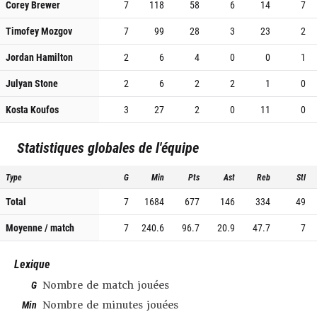
Corey Brewer
7
118
58
6
14
7
Timofey Mozgov
7
99
28
3
23
2
Jordan Hamilton
2
6
4
0
0
1
Julyan Stone
2
6
2
2
1
0
Kosta Koufos
3
27
2
0
11
0
Statistiques globales de l'équipe
Type
G
Min
Pts
Ast
Reb
Stl
Total
7
1684
677
146
334
49
Moyenne / match
7
240.6
96.7
20.9
47.7
7
Lexique
G
Nombre de match jouées
Min
Nombre de minutes jouées