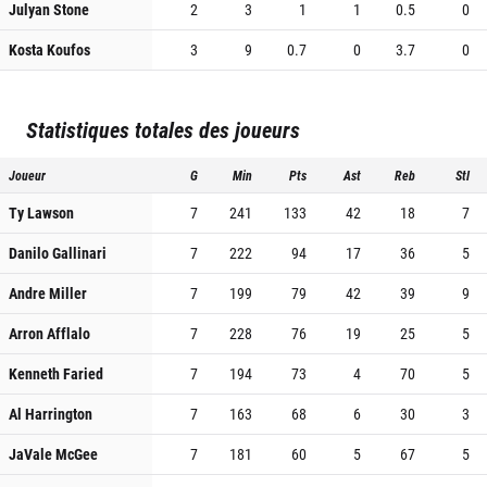
Julyan Stone
2
3
1
1
0.5
0
Kosta Koufos
3
9
0.7
0
3.7
0
Statistiques totales des joueurs
Joueur
G
Min
Pts
Ast
Reb
Stl
Ty Lawson
7
241
133
42
18
7
Danilo Gallinari
7
222
94
17
36
5
Andre Miller
7
199
79
42
39
9
Arron Afflalo
7
228
76
19
25
5
Kenneth Faried
7
194
73
4
70
5
Al Harrington
7
163
68
6
30
3
JaVale McGee
7
181
60
5
67
5