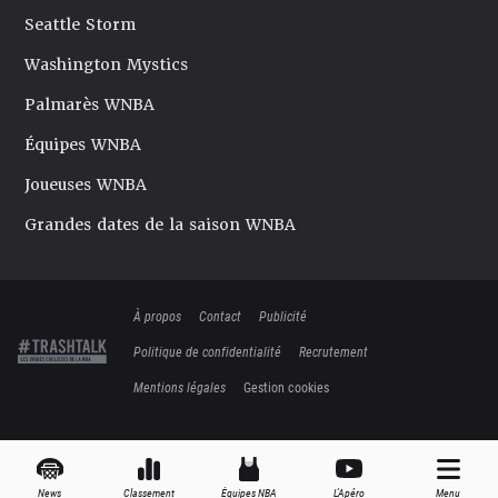
Seattle Storm
Washington Mystics
Palmarès WNBA
Équipes WNBA
Joueuses WNBA
Grandes dates de la saison WNBA
À propos
Contact
Publicité
Politique de confidentialité
Recrutement
Mentions légales
Gestion cookies
News
Classement
Équipes NBA
L'Apéro
Menu