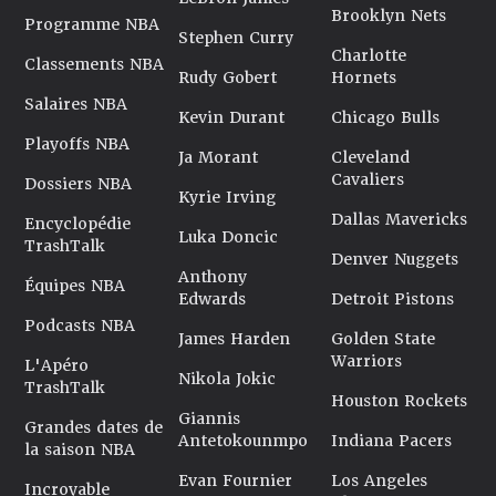
Brooklyn Nets
Programme NBA
Stephen Curry
Charlotte
Classements NBA
Rudy Gobert
Hornets
Salaires NBA
Kevin Durant
Chicago Bulls
Playoffs NBA
Ja Morant
Cleveland
Cavaliers
Dossiers NBA
Kyrie Irving
Dallas Mavericks
Encyclopédie
Luka Doncic
TrashTalk
Denver Nuggets
Anthony
Équipes NBA
Edwards
Detroit Pistons
Podcasts NBA
James Harden
Golden State
Warriors
L'Apéro
Nikola Jokic
TrashTalk
Houston Rockets
Giannis
Grandes dates de
Antetokounmpo
Indiana Pacers
la saison NBA
Evan Fournier
Los Angeles
Incroyable