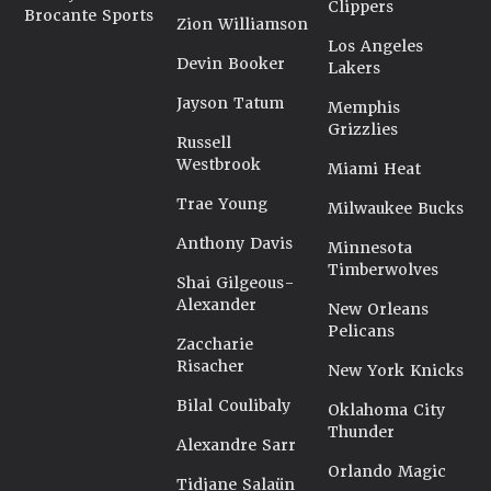
Clippers
Brocante Sports
Zion Williamson
Los Angeles
Devin Booker
Lakers
Jayson Tatum
Memphis
Grizzlies
Russell
Westbrook
Miami Heat
Trae Young
Milwaukee Bucks
Anthony Davis
Minnesota
Timberwolves
Shai Gilgeous-
Alexander
New Orleans
Pelicans
Zaccharie
Risacher
New York Knicks
Bilal Coulibaly
Oklahoma City
Thunder
Alexandre Sarr
Orlando Magic
Tidjane Salaün