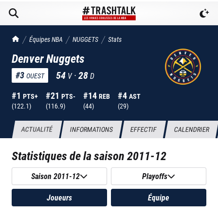
TrashTalk Actu NBA
Équipes NBA
NUGGETS
Stats
Denver Nuggets
54
·
28
#
3
V
D
OUEST
#
1
#
21
#
14
#
4
PTS+
PTS-
REB
AST
(
122.1
)
(
116.9
)
(
44
)
(
29
)
ACTUALITÉ
INFORMATIONS
EFFECTIF
CALENDRIER
Statistiques de la saison
2011-12
Saison 2011-12
Playoffs
Joueurs
Équipe