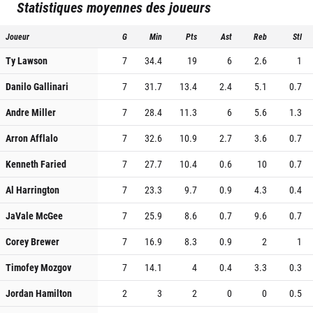
Statistiques moyennes des joueurs
Joueur
G
Min
Pts
Ast
Reb
Stl
Ty Lawson
7
34.4
19
6
2.6
1
Danilo Gallinari
7
31.7
13.4
2.4
5.1
0.7
Andre Miller
7
28.4
11.3
6
5.6
1.3
Arron Afflalo
7
32.6
10.9
2.7
3.6
0.7
Kenneth Faried
7
27.7
10.4
0.6
10
0.7
Al Harrington
7
23.3
9.7
0.9
4.3
0.4
JaVale McGee
7
25.9
8.6
0.7
9.6
0.7
Corey Brewer
7
16.9
8.3
0.9
2
1
Timofey Mozgov
7
14.1
4
0.4
3.3
0.3
Jordan Hamilton
2
3
2
0
0
0.5